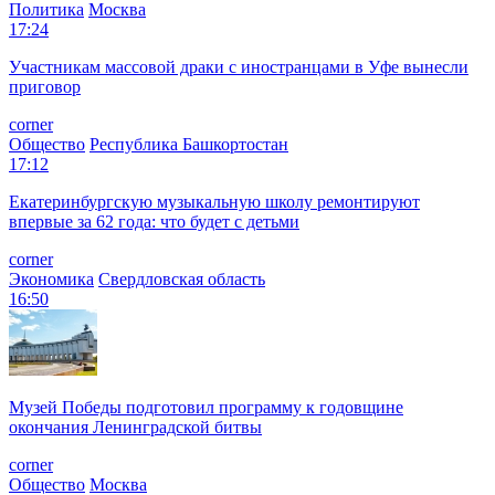
Политика
Москва
17:24
Участникам массовой драки с иностранцами в Уфе вынесли
приговор
corner
Общество
Республика Башкортостан
17:12
Екатеринбургскую музыкальную школу ремонтируют
впервые за 62 года: что будет с детьми
corner
Экономика
Свердловская область
16:50
Музей Победы подготовил программу к годовщине
окончания Ленинградской битвы
corner
Общество
Москва