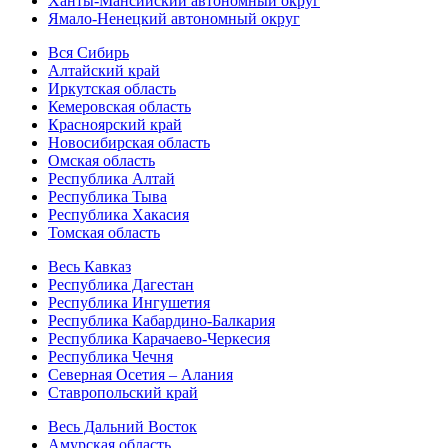
Ханты-Мансийский автономный округ
Ямало-Ненецкий автономный округ
Вся Сибирь
Алтайский край
Иркутская область
Кемеровская область
Красноярский край
Новосибирская область
Омская область
Республика Алтай
Республика Тыва
Республика Хакасия
Томская область
Весь Кавказ
Республика Дагестан
Республика Ингушетия
Республика Кабардино-Балкария
Республика Карачаево-Черкесия
Республика Чечня
Северная Осетия – Алания
Ставропольский край
Весь Дальний Восток
Амурская область