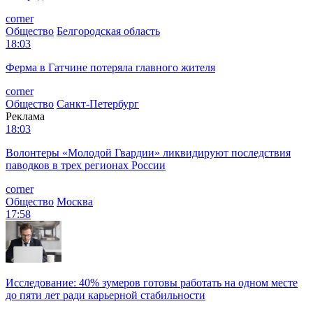
corner
Общество
Белгородская область
18:03
Ферма в Гатчине потеряла главного жителя
corner
Общество
Санкт-Петербург
Реклама
18:03
Волонтеры «Молодой Гвардии» ликвидируют последствия
паводков в трех регионах России
corner
Общество
Москва
17:58
Исследование: 40% зумеров готовы работать на одном месте
до пяти лет ради карьерной стабильности