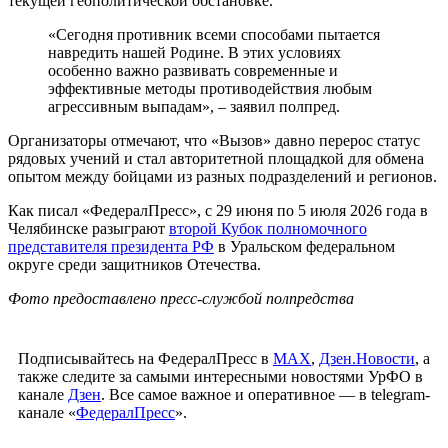
текущей геополитической обстановке.
«Сегодня противник всеми способами пытается
навредить нашей Родине. В этих условиях
особенно важно развивать современные и
эффективные методы противодействия любым
агрессивным выпадам», – заявил полпред.
Организаторы отмечают, что «Вызов» давно перерос статус
рядовых учений и стал авторитетной площадкой для обмена
опытом между бойцами из разных подразделений и регионов.
Как писал «ФедералПресс», с 29 июня по 5 июля 2026 года в
Челябинске разыграют
второй Кубок полномочного
представителя президента РФ
в Уральском федеральном
округе среди защитников Отечества.
Фото предоставлено пресс-службой полпредства
Подписывайтесь на ФедералПресс в
МАХ
,
Дзен.Новости
, а
также следите за самыми интересными новостями УрФО в
канале
Дзен
. Все самое важное и оперативное — в telegram-
канале «
ФедералПресс
».