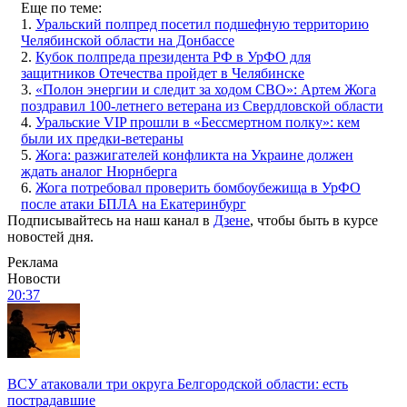
Еще по теме:
1.
Уральский полпред посетил подшефную территорию
Челябинской области на Донбассе
2.
Кубок полпреда президента РФ в УрФО для
защитников Отечества пройдет в Челябинске
3.
«Полон энергии и следит за ходом СВО»: Артем Жога
поздравил 100-летнего ветерана из Свердловской области
4.
Уральские VIP прошли в «Бессмертном полку»: кем
были их предки-ветераны
5.
Жога: разжигателей конфликта на Украине должен
ждать аналог Нюрнберга
6.
Жога потребовал проверить бомбоубежища в УрФО
после атаки БПЛА на Екатеринбург
Подписывайтесь на наш канал в
Дзене
, чтобы быть в курсе
новостей дня.
Реклама
Новости
20:37
ВСУ атаковали три округа Белгородской области: есть
пострадавшие