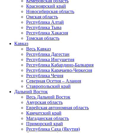
Кемеровская область
Красноярский край
Новосибирская область
Омская область
Республика Алтай
Республика Тыва
Республика Хакасия
Томская область
Кавказ
Весь Кавказ
Республика Дагестан
Республика Ингушетия
Республика Кабардино-Балкария
Республика Карачаево-Черкесия
Республика Чечня
Северная Осетия – Алания
Ставропольский край
Дальний Восток
Весь Дальний Восток
Амурская область
Еврейская автономная область
Камчатский край
Магаданская область
Приморский край
Республика Саха (Якутия)