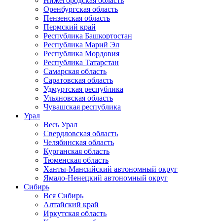
Нижегородская область
Оренбургская область
Пензенская область
Пермский край
Республика Башкортостан
Республика Марий Эл
Республика Мордовия
Республика Татарстан
Самарская область
Саратовская область
Удмуртская республика
Ульяновская область
Чувашская республика
Урал
Весь Урал
Свердловская область
Челябинская область
Курганская область
Тюменская область
Ханты-Мансийский автономный округ
Ямало-Ненецкий автономный округ
Сибирь
Вся Сибирь
Алтайский край
Иркутская область