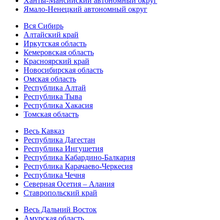
Ханты-Мансийский автономный округ
Ямало-Ненецкий автономный округ
Вся Сибирь
Алтайский край
Иркутская область
Кемеровская область
Красноярский край
Новосибирская область
Омская область
Республика Алтай
Республика Тыва
Республика Хакасия
Томская область
Весь Кавказ
Республика Дагестан
Республика Ингушетия
Республика Кабардино-Балкария
Республика Карачаево-Черкесия
Республика Чечня
Северная Осетия – Алания
Ставропольский край
Весь Дальний Восток
Амурская область