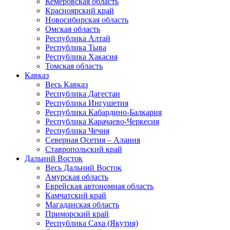
Кемеровская область
Красноярский край
Новосибирская область
Омская область
Республика Алтай
Республика Тыва
Республика Хакасия
Томская область
Кавказ
Весь Кавказ
Республика Дагестан
Республика Ингушетия
Республика Кабардино-Балкария
Республика Карачаево-Черкесия
Республика Чечня
Северная Осетия – Алания
Ставропольский край
Дальний Восток
Весь Дальний Восток
Амурская область
Еврейская автономная область
Камчатский край
Магаданская область
Приморский край
Республика Саха (Якутия)