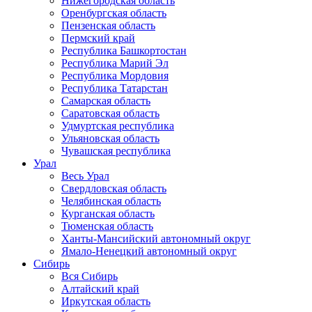
Нижегородская область
Оренбургская область
Пензенская область
Пермский край
Республика Башкортостан
Республика Марий Эл
Республика Мордовия
Республика Татарстан
Самарская область
Саратовская область
Удмуртская республика
Ульяновская область
Чувашская республика
Урал
Весь Урал
Свердловская область
Челябинская область
Курганская область
Тюменская область
Ханты-Мансийский автономный округ
Ямало-Ненецкий автономный округ
Сибирь
Вся Сибирь
Алтайский край
Иркутская область