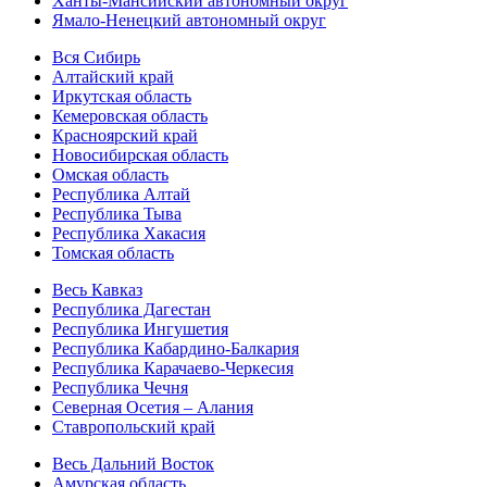
Ханты-Мансийский автономный округ
Ямало-Ненецкий автономный округ
Вся Сибирь
Алтайский край
Иркутская область
Кемеровская область
Красноярский край
Новосибирская область
Омская область
Республика Алтай
Республика Тыва
Республика Хакасия
Томская область
Весь Кавказ
Республика Дагестан
Республика Ингушетия
Республика Кабардино-Балкария
Республика Карачаево-Черкесия
Республика Чечня
Северная Осетия – Алания
Ставропольский край
Весь Дальний Восток
Амурская область