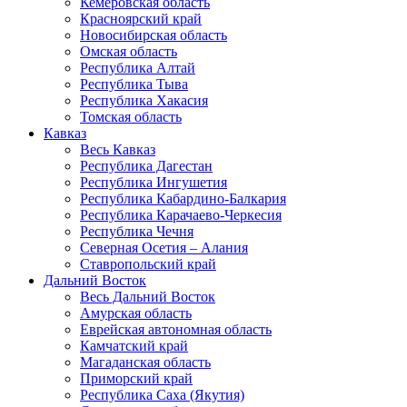
Кемеровская область
Красноярский край
Новосибирская область
Омская область
Республика Алтай
Республика Тыва
Республика Хакасия
Томская область
Кавказ
Весь Кавказ
Республика Дагестан
Республика Ингушетия
Республика Кабардино-Балкария
Республика Карачаево-Черкесия
Республика Чечня
Северная Осетия – Алания
Ставропольский край
Дальний Восток
Весь Дальний Восток
Амурская область
Еврейская автономная область
Камчатский край
Магаданская область
Приморский край
Республика Саха (Якутия)