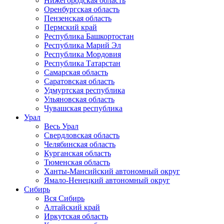
Нижегородская область
Оренбургская область
Пензенская область
Пермский край
Республика Башкортостан
Республика Марий Эл
Республика Мордовия
Республика Татарстан
Самарская область
Саратовская область
Удмуртская республика
Ульяновская область
Чувашская республика
Урал
Весь Урал
Свердловская область
Челябинская область
Курганская область
Тюменская область
Ханты-Мансийский автономный округ
Ямало-Ненецкий автономный округ
Сибирь
Вся Сибирь
Алтайский край
Иркутская область