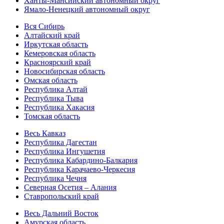
Ханты-Мансийский автономный округ
Ямало-Ненецкий автономный округ
Вся Сибирь
Алтайский край
Иркутская область
Кемеровская область
Красноярский край
Новосибирская область
Омская область
Республика Алтай
Республика Тыва
Республика Хакасия
Томская область
Весь Кавказ
Республика Дагестан
Республика Ингушетия
Республика Кабардино-Балкария
Республика Карачаево-Черкесия
Республика Чечня
Северная Осетия – Алания
Ставропольский край
Весь Дальний Восток
Амурская область