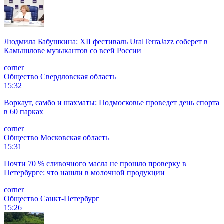
Людмила Бабушкина: XII фестиваль UralTerraJazz соберет в
Камышлове музыкантов со всей России
corner
Общество
Свердловская область
15:32
Воркаут, самбо и шахматы: Подмосковье проведет день спорта
в 60 парках
corner
Общество
Московская область
15:31
Почти 70 % сливочного масла не прошло проверку в
Петербурге: что нашли в молочной продукции
corner
Общество
Санкт-Петербург
15:26