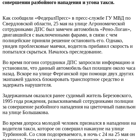
совершении разбойного нападения и угона такси.
Как сообщили «ФедералПресс» в пресс-службе ГУ МВД по
Свердловской области, 25 мая на улице Агрономической
сотрудниками ДПС был замечен автомобиль «Рено-Логан»,
двигавшийся с выключенными фарами, в связи с чем
полицейские приняли решение остановить его. Однако,
увидев проблесковые маячки, водитель прибавил скорость и
попытался скрыться. Началось преследование.
Во время погони сотрудники ДПС запросили информацию и
установили, что данный автомобиль был похищен около часа
назад. Вскоре на улице Ферганской при помощи двух других
экипажей удалось блокировать транспортное средство и
задержать нарушителя.
Задержанным оказался ранее судимый житель Березовского,
1995 года рождения, разыскиваемый сотрудниками полиции
за совершение разбойного нападения на цветочный павильон
на улице Большакова.
Во время допроса молодой человек признался в нападении на
водителя такси, которое он совершил накануне на улице
Турбинной. Со слов подозреваемого, в ночь с 24 на 25 мая он
выпивал. Затем вызвал такси, решив поехать к другу, но у