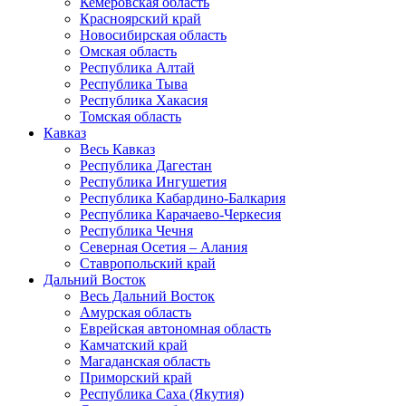
Кемеровская область
Красноярский край
Новосибирская область
Омская область
Республика Алтай
Республика Тыва
Республика Хакасия
Томская область
Кавказ
Весь Кавказ
Республика Дагестан
Республика Ингушетия
Республика Кабардино-Балкария
Республика Карачаево-Черкесия
Республика Чечня
Северная Осетия – Алания
Ставропольский край
Дальний Восток
Весь Дальний Восток
Амурская область
Еврейская автономная область
Камчатский край
Магаданская область
Приморский край
Республика Саха (Якутия)