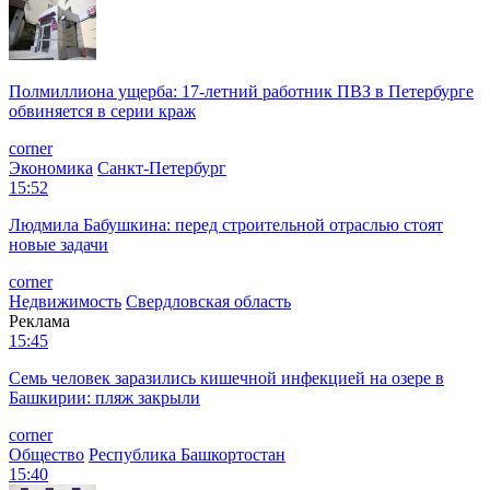
Полмиллиона ущерба: 17-летний работник ПВЗ в Петербурге
обвиняется в серии краж
corner
Экономика
Санкт-Петербург
15:52
Людмила Бабушкина: перед строительной отраслью стоят
новые задачи
corner
Недвижимость
Свердловская область
Реклама
15:45
Семь человек заразились кишечной инфекцией на озере в
Башкирии: пляж закрыли
corner
Общество
Республика Башкортостан
15:40