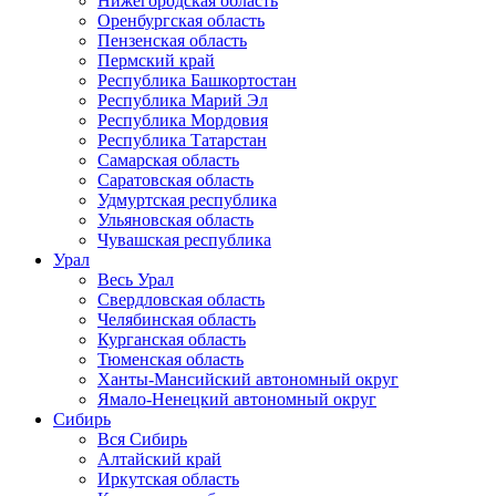
Нижегородская область
Оренбургская область
Пензенская область
Пермский край
Республика Башкортостан
Республика Марий Эл
Республика Мордовия
Республика Татарстан
Самарская область
Саратовская область
Удмуртская республика
Ульяновская область
Чувашская республика
Урал
Весь Урал
Свердловская область
Челябинская область
Курганская область
Тюменская область
Ханты-Мансийский автономный округ
Ямало-Ненецкий автономный округ
Сибирь
Вся Сибирь
Алтайский край
Иркутская область