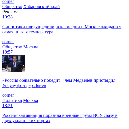
corner
Общество
Хабаровский край
Реклама
19:28
Синоптики предупредили, в какие дни в Москве ожидается
самая низкая температура
corner
Общество
Москва
18:57
«Россия обязательно победит»: чем Медведев пристыдил
Урсулу фон дер Ляйен
corner
Политика
Москва
18:21
Российская авиация поразила военные грузы ВСУ сразу в
двух украинских портах