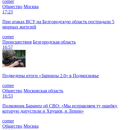
corner
Общество
Москва
17:23
При атаках ВСУ на Белгородскую область пострадали 5
мирных жителей
corner
Происшествия
Белгородская область
16:57
Подведены итоги «Зарницы 2.0» в Подмосковье
corner
Общество
Московская область
16:53
Полковник Баранец об СВО: «Мы исправляем ту ошибку,
которую допустили и Хрущев, и Ленин»
corner
Общество
Москва