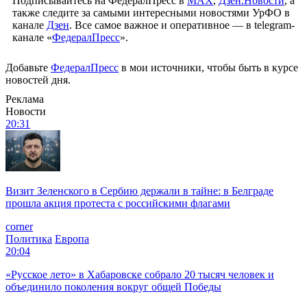
Подписывайтесь на ФедералПресс в
МАХ
,
Дзен.Новости
, а
также следите за самыми интересными новостями УрФО в
канале
Дзен
. Все самое важное и оперативное — в telegram-
канале «
ФедералПресс
».
Добавьте
ФедералПресс
в мои источники, чтобы быть в курсе
новостей дня.
Реклама
Новости
20:31
Визит Зеленского в Сербию держали в тайне: в Белграде
прошла акция протеста с российскими флагами
corner
Политика
Европа
20:04
«Русское лето» в Хабаровске собрало 20 тысяч человек и
объединило поколения вокруг общей Победы