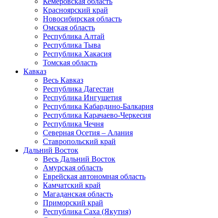
Кемеровская область
Красноярский край
Новосибирская область
Омская область
Республика Алтай
Республика Тыва
Республика Хакасия
Томская область
Кавказ
Весь Кавказ
Республика Дагестан
Республика Ингушетия
Республика Кабардино-Балкария
Республика Карачаево-Черкесия
Республика Чечня
Северная Осетия – Алания
Ставропольский край
Дальний Восток
Весь Дальний Восток
Амурская область
Еврейская автономная область
Камчатский край
Магаданская область
Приморский край
Республика Саха (Якутия)