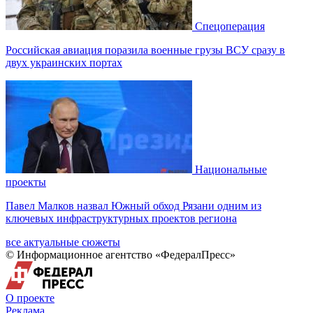
Спецоперация
Российская авиация поразила военные грузы ВСУ сразу в
двух украинских портах
Национальные
проекты
Павел Малков назвал Южный обход Рязани одним из
ключевых инфраструктурных проектов региона
все актуальные сюжеты
© Информационное агентство «ФедералПресс»
О проекте
Реклама