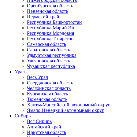
Нижегородская область
Оренбургская область
Пензенская область
Пермский край
Республика Башкортостан
Республика Марий Эл
Республика Мордовия
Республика Татарстан
Самарская область
Саратовская область
Удмуртская республика
Ульяновская область
Чувашская республика
Урал
Весь Урал
Свердловская область
Челябинская область
Курганская область
Тюменская область
Ханты-Мансийский автономный округ
Ямало-Ненецкий автономный округ
Сибирь
Вся Сибирь
Алтайский край
Иркутская область