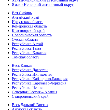
Ханты-Мансийский автономный округ
Ямало-Ненецкий автономный округ
Вся Сибирь
Алтайский край
Иркутская область
Кемеровская область
Красноярский край
Новосибирская область
Омская область
Республика Алтай
Республика Тыва
Республика Хакасия
Томская область
Весь Кавказ
Республика Дагестан
Республика Ингушетия
Республика Кабардино-Балкария
Республика Карачаево-Черкесия
Республика Чечня
Северная Осетия – Алания
Ставропольский край
Весь Дальний Восток
Амурская область