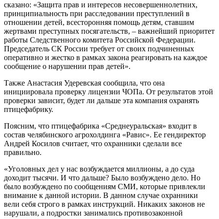
сказано: «Защита прав и интересов несовершеннолетних,
принципиальность при расследовании преступлений в
отношении детей, всесторонняя помощь детям, ставшим
жертвами преступных посягательств, – важнейший приоритет
работы Следственного комитета Российской Федерации.
Председатель СК России требует от своих подчиненных
оперативно и жестко в рамках закона реагировать на каждое
сообщение о нарушении прав детей».
Также Анастасия Удеревская сообщила, что она
инициировала проверку лицензии ЧОПа. От результатов этой
проверки зависит, будет ли дальше эта компания охранять
птицефабрику.
Поясним, что птицефабрика «Среднеуральская» входит в
состав челябинского агрохолдинга «Равис». Ее гендиректор
Андрей Косилов считает, что охранники сделали все
правильно.
«Уголовных дел у нас возбуждается миллионы, а до суда
доходит тысячи. И что дальше? Было возбуждено дело. Но
было возбуждено по сообщениям СМИ, которые привлекли
внимание к данной истории. В данном случае охранники
вели себя строго в рамках инструкций. Никаких законов не
нарушали, а подростки занимались противозаконной