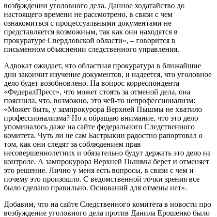
возбуждении уголовного дела. Данное ходатайство до
настоящего времени не рассмотрено, в связи с чем
ознакомиться с процессуальными документами не
представляется возможным, так как они находятся в
прокуратуре Свердловской области», – говорится в
письменном объяснении следственного управления.
Адвокат ожидает, что областная прокуратура в ближайшие
дни закончит изучение документов, и надеется, что уголовное
дело будет возобновлено. На вопрос корреспондента
«ФедералПресс», что может стоять за отменой дела, она
пояснила, что, возможно, это чей-то непрофессионализм:
«Может быть, у зампрокурора Верхней Пышмы не хватило
профессионализма? Но я обращаю внимание, что это дело
упоминалось даже на сайте федерального Следственного
комитета. Чуть ли не сам Бастрыкин радостно рапортовал о
том, как они следят за соблюдением прав
несовершеннолетних и обязательно будут держать это дело на
контроле. А зампрокурора Верхней Пышмы берет и отменяет
это решение. Лично у меня есть вопросы, в связи с чем и
почему это произошло. С ведомственной точки зрения все
было сделано правильно. Оснований для отмены нет».
Добавим, что на сайте Следственного комитета в новости про
возбуждение уголовного дела против Данила Ерошенко было