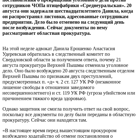
сотрудников ЧОПа птицефабрики «Среднеуральская». 20
августа они задержали шестнадцатилетнего Данила, когда
он распространял листовки, адресованные сотрудникам
предприятия. Дело было отменено на следующий день
после возбуждения. Сейчас документы по нему
рассматривает областная прокуратура.
На этой неделе адвокат Данила Ерошенко Анастасия
Удеревская обратилась в следственный комитет по
Свердловской области за получением ответа, почему 21
августа прокуратура Верхней Пышмы отменила уголовное
дело. Оно было возбуждено 20 августа следственным отделом
Верхней Пышмы по признакам двух преступлений,
предусмотренных п. «д» ч. 2 ст. 127 УК РФ (незаконное
лишение свободы в отношении заведомого
несовершеннолетнего) и ст. 119 УК РФ (угроза убийством или
причинением тяжкого вреда здоровью).
Однако защитник не смогла получить ответ на свой вопрос,
поскольку все документы по делу были переданы в областную
прокуратуру. Сейчас они находятся там.
«В настоящее время перед вышестоящим прокурором
возбуждено ходатайство об отмене постановления о