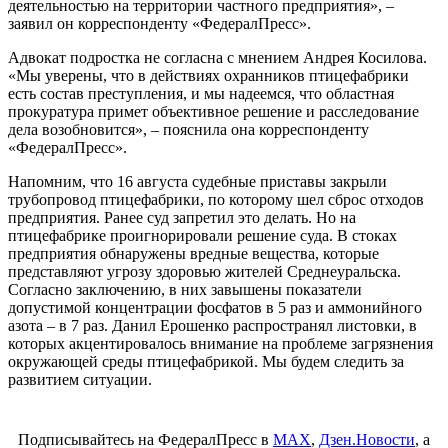
деятельностью на территории частного предприятия», –
заявил он корреспонденту «ФедералПресс».
Адвокат подростка не согласна с мнением Андрея Косилова.
«Мы уверены, что в действиях охранников птицефабрики
есть состав преступления, и мы надеемся, что областная
прокуратура примет объективное решение и расследование
дела возобновится», – пояснила она корреспонденту
«ФедералПресс».
Напомним, что 16 августа судебные приставы закрыли
трубопровод птицефабрики, по которому шел сброс отходов
предприятия. Ранее суд запретил это делать. Но на
птицефабрике проигнорировали решение суда. В стоках
предприятия обнаружены вредные вещества, которые
представляют угрозу здоровью жителей Среднеуральска.
Согласно заключению, в них завышены показатели
допустимой концентрации фосфатов в 5 раз и аммонийного
азота – в 7 раз. Данил Ерошенко распространял листовки, в
которых акцентировалось внимание на проблеме загрязнения
окружающей среды птицефабрикой. Мы будем следить за
развитием ситуации.
Подписывайтесь на ФедералПресс в
МАХ
,
Дзен.Новости
, а