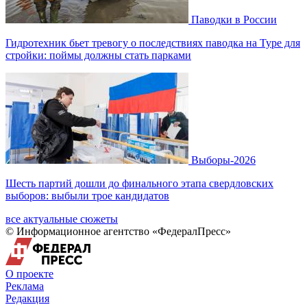
Паводки в России
Гидротехник бьет тревогу о последствиях паводка на Туре для
стройки: поймы должны стать парками
Выборы-2026
Шесть партий дошли до финального этапа свердловских
выборов: выбыли трое кандидатов
все актуальные сюжеты
© Информационное агентство «ФедералПресс»
О проекте
Реклама
Редакция