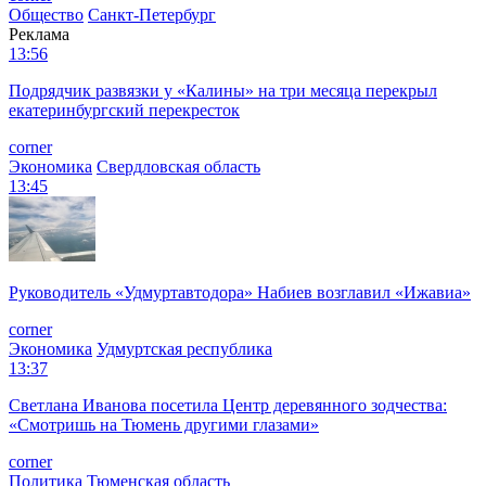
Общество
Санкт-Петербург
Реклама
13:56
Подрядчик развязки у «Калины» на три месяца перекрыл
екатеринбургский перекресток
corner
Экономика
Свердловская область
13:45
Руководитель «Удмуртавтодора» Набиев возглавил «Ижавиа»
corner
Экономика
Удмуртская республика
13:37
Светлана Иванова посетила Центр деревянного зодчества:
«Смотришь на Тюмень другими глазами»
corner
Политика
Тюменская область