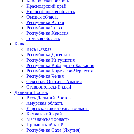
Кемеровская область
Красноярский край
Новосибирская область
Омская область
Республика Алтай
Республика Тыва
Республика Хакасия
Томская область
Кавказ
Весь Кавказ
Республика Дагестан
Республика Ингушетия
Республика Кабардино-Балкария
Республика Карачаево-Черкесия
Республика Чечня
Северная Осетия – Алания
Ставропольский край
Дальний Восток
Весь Дальний Восток
Амурская область
Еврейская автономная область
Камчатский край
Магаданская область
Приморский край
Республика Саха (Якутия)