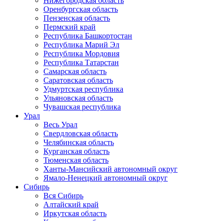
Нижегородская область
Оренбургская область
Пензенская область
Пермский край
Республика Башкортостан
Республика Марий Эл
Республика Мордовия
Республика Татарстан
Самарская область
Саратовская область
Удмуртская республика
Ульяновская область
Чувашская республика
Урал
Весь Урал
Свердловская область
Челябинская область
Курганская область
Тюменская область
Ханты-Мансийский автономный округ
Ямало-Ненецкий автономный округ
Сибирь
Вся Сибирь
Алтайский край
Иркутская область