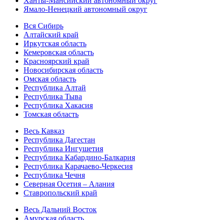
Ханты-Мансийский автономный округ
Ямало-Ненецкий автономный округ
Вся Сибирь
Алтайский край
Иркутская область
Кемеровская область
Красноярский край
Новосибирская область
Омская область
Республика Алтай
Республика Тыва
Республика Хакасия
Томская область
Весь Кавказ
Республика Дагестан
Республика Ингушетия
Республика Кабардино-Балкария
Республика Карачаево-Черкесия
Республика Чечня
Северная Осетия – Алания
Ставропольский край
Весь Дальний Восток
Амурская область