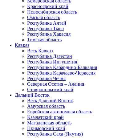
Кемеровская область
Красноярский край
Новосибирская область
Омская область
Республика Алтай
Республика Тыва
Республика Хакасия
Томская область
Кавказ
Весь Кавказ
Республика Дагестан
Республика Ингушетия
Республика Кабардино-Балкария
Республика Карачаево-Черкесия
Республика Чечня
Северная Осетия – Алания
Ставропольский край
Дальний Восток
Весь Дальний Восток
Амурская область
Еврейская автономная область
Камчатский край
Магаданская область
Приморский край
Республика Саха (Якутия)