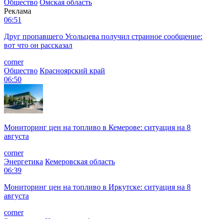
Общество
Омская область
Реклама
06:51
Друг пропавшего Усольцева получил странное сообщение:
вот что он рассказал
corner
Общество
Красноярский край
06:50
Мониторинг цен на топливо в Кемерове: ситуация на 8
августа
corner
Энергетика
Кемеровская область
06:39
Мониторинг цен на топливо в Иркутске: ситуация на 8
августа
corner