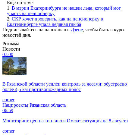
Еще по теме:
1.
В мэрии Екатеринбурга не нашли льда, который мог
упасть на пенсионерку
2.
СКР хочет проверить, как на пенсионерку в
Екатеринбурге упала ледяная глыба
Подписывайтесь на наш канал в
Дзене
, чтобы быть в курсе
новостей дня.
Реклама
Новости
07:00
В Рязанской области усилен контроль за лесами: обустроено
более 4,5 км противопожарных полос
corner
Нацпроекты
Рязанская область
06:59
Мониторинг цен на топливо в Омске: ситуация на 8 августа
corner