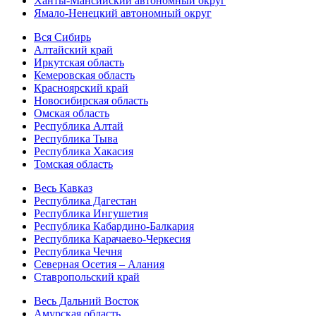
Ханты-Мансийский автономный округ
Ямало-Ненецкий автономный округ
Вся Сибирь
Алтайский край
Иркутская область
Кемеровская область
Красноярский край
Новосибирская область
Омская область
Республика Алтай
Республика Тыва
Республика Хакасия
Томская область
Весь Кавказ
Республика Дагестан
Республика Ингушетия
Республика Кабардино-Балкария
Республика Карачаево-Черкесия
Республика Чечня
Северная Осетия – Алания
Ставропольский край
Весь Дальний Восток
Амурская область