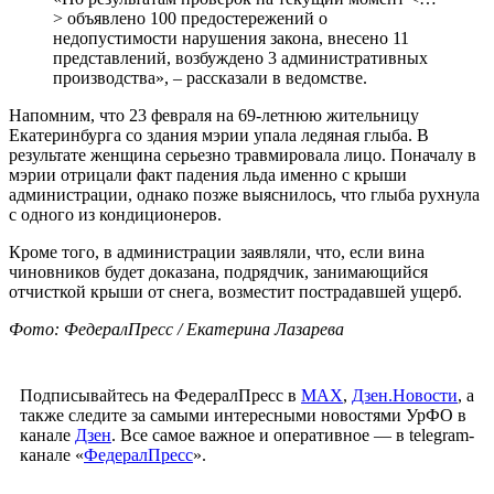
> объявлено 100 предостережений о
недопустимости нарушения закона, внесено 11
представлений, возбуждено 3 административных
производства», – рассказали в ведомстве.
Напомним, что 23 февраля на 69-летнюю жительницу
Екатеринбурга со здания мэрии упала ледяная глыба. В
результате женщина серьезно травмировала лицо. Поначалу в
мэрии отрицали факт падения льда именно с крыши
администрации, однако позже выяснилось, что глыба рухнула
с одного из кондиционеров.
Кроме того, в администрации заявляли, что, если вина
чиновников будет доказана, подрядчик, занимающийся
отчисткой крыши от снега, возместит пострадавшей ущерб.
Фото: ФедералПресс / Екатерина Лазарева
Подписывайтесь на ФедералПресс в
МАХ
,
Дзен.Новости
, а
также следите за самыми интересными новостями УрФО в
канале
Дзен
. Все самое важное и оперативное — в telegram-
канале «
ФедералПресс
».