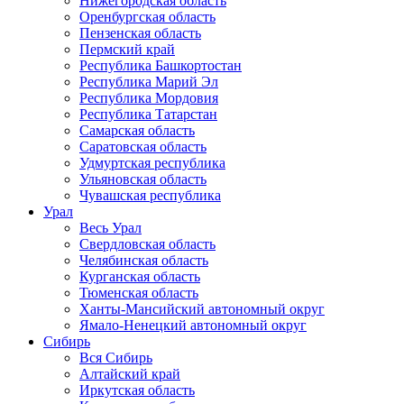
Нижегородская область
Оренбургская область
Пензенская область
Пермский край
Республика Башкортостан
Республика Марий Эл
Республика Мордовия
Республика Татарстан
Самарская область
Саратовская область
Удмуртская республика
Ульяновская область
Чувашская республика
Урал
Весь Урал
Свердловская область
Челябинская область
Курганская область
Тюменская область
Ханты-Мансийский автономный округ
Ямало-Ненецкий автономный округ
Сибирь
Вся Сибирь
Алтайский край
Иркутская область