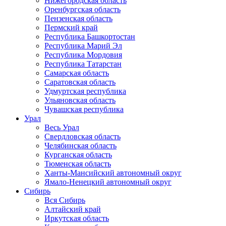
Нижегородская область
Оренбургская область
Пензенская область
Пермский край
Республика Башкортостан
Республика Марий Эл
Республика Мордовия
Республика Татарстан
Самарская область
Саратовская область
Удмуртская республика
Ульяновская область
Чувашская республика
Урал
Весь Урал
Свердловская область
Челябинская область
Курганская область
Тюменская область
Ханты-Мансийский автономный округ
Ямало-Ненецкий автономный округ
Сибирь
Вся Сибирь
Алтайский край
Иркутская область