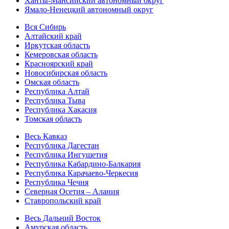
Ханты-Мансийский автономный округ
Ямало-Ненецкий автономный округ
Вся Сибирь
Алтайский край
Иркутская область
Кемеровская область
Красноярский край
Новосибирская область
Омская область
Республика Алтай
Республика Тыва
Республика Хакасия
Томская область
Весь Кавказ
Республика Дагестан
Республика Ингушетия
Республика Кабардино-Балкария
Республика Карачаево-Черкесия
Республика Чечня
Северная Осетия – Алания
Ставропольский край
Весь Дальний Восток
Амурская область