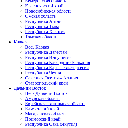
Кемеровская область
Красноярский край
Новосибирская область
Омская область
Республика Алтай
Республика Тыва
Республика Хакасия
Томская область
Кавказ
Весь Кавказ
Республика Дагестан
Республика Ингушетия
Республика Кабардино-Балкария
Республика Карачаево-Черкесия
Республика Чечня
Северная Осетия – Алания
Ставропольский край
Дальний Восток
Весь Дальний Восток
Амурская область
Еврейская автономная область
Камчатский край
Магаданская область
Приморский край
Республика Саха (Якутия)