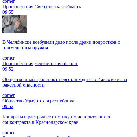
corner
Происшествия
Свердловская область
09:55
В Челябинске возбудили дело после драки подростков с
применением оружия
corner
Происшествия
Челябинская область
09:52
Общественный транспорт перестал ходить в Ижевске из-за
ракетной опасности
corner
Общество
Удмуртская республика
09:52
Кондратьев раскрыл статистику по использованию
соцконтракта в Краснодарском крае
corner