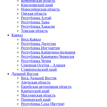
Кемеровская область
Красноярский край
Новосибирская область
Омская область
Республика Алтай
Республика Тыва
Республика Хакасия
Томская область
Кавказ
Весь Кавказ
Республика Дагестан
Республика Ингушетия
Республика Кабардино-Балкария
Республика Карачаево-Черкесия
Республика Чечня
Северная Осетия – Алания
Ставропольский край
Дальний Восток
Весь Дальний Восток
Амурская область
Еврейская автономная область
Камчатский край
Магаданская область
Приморский край
Республика Саха (Якутия)