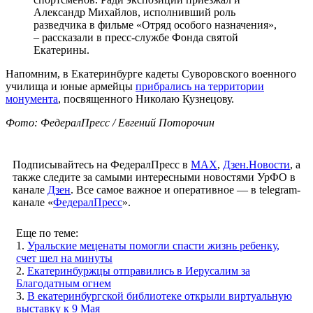
Александр Михайлов, исполнивший роль
разведчика в фильме «Отряд особого назначения»,
– рассказали в пресс-службе Фонда святой
Екатерины.
Напомним, в Екатеринбурге кадеты Суворовского военного
училища и юные армейцы
прибрались на территории
монумента
, посвященного Николаю Кузнецову.
Фото: ФедералПресс / Евгений Поторочин
Подписывайтесь на ФедералПресс в
МАХ
,
Дзен.Новости
, а
также следите за самыми интересными новостями УрФО в
канале
Дзен
. Все самое важное и оперативное — в telegram-
канале «
ФедералПресс
».
Еще по теме:
1.
Уральские меценаты помогли спасти жизнь ребенку,
счет шел на минуты
2.
Екатеринбуржцы отправились в Иерусалим за
Благодатным огнем
3.
В екатеринбургской библиотеке открыли виртуальную
выставку к 9 Мая