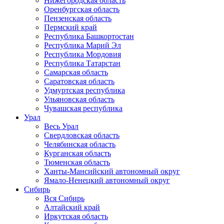
Нижегородская область
Оренбургская область
Пензенская область
Пермский край
Республика Башкортостан
Республика Марий Эл
Республика Мордовия
Республика Татарстан
Самарская область
Саратовская область
Удмуртская республика
Ульяновская область
Чувашская республика
Урал
Весь Урал
Свердловская область
Челябинская область
Курганская область
Тюменская область
Ханты-Мансийский автономный округ
Ямало-Ненецкий автономный округ
Сибирь
Вся Сибирь
Алтайский край
Иркутская область