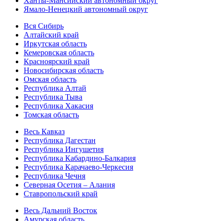
Ханты-Мансийский автономный округ
Ямало-Ненецкий автономный округ
Вся Сибирь
Алтайский край
Иркутская область
Кемеровская область
Красноярский край
Новосибирская область
Омская область
Республика Алтай
Республика Тыва
Республика Хакасия
Томская область
Весь Кавказ
Республика Дагестан
Республика Ингушетия
Республика Кабардино-Балкария
Республика Карачаево-Черкесия
Республика Чечня
Северная Осетия – Алания
Ставропольский край
Весь Дальний Восток
Амурская область