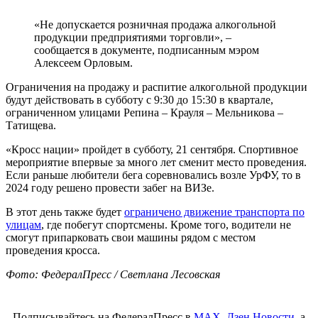
«Не допускается розничная продажа алкогольной
продукции предприятиями торговли», –
сообщается в документе, подписанным мэром
Алексеем Орловым.
Ограничения на продажу и распитие алкогольной продукции
будут действовать в субботу с 9:30 до 15:30 в квартале,
ограниченном улицами Репина – Крауля – Мельникова –
Татищева.
«Кросс нации» пройдет в субботу, 21 сентября. Спортивное
мероприятие впервые за много лет сменит место проведения.
Если раньше любители бега соревновались возле УрФУ, то в
2024 году решено провести забег на ВИЗе.
В этот день также будет
ограничено движение транспорта по
улицам
, где побегут спортсмены. Кроме того, водители не
смогут припарковать свои машины рядом с местом
проведения кросса.
Фото: ФедералПресс / Светлана Лесовская
Подписывайтесь на ФедералПресс в
МАХ
,
Дзен.Новости
, а