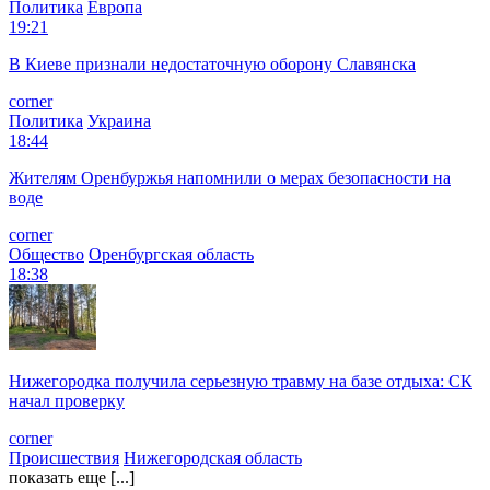
Политика
Европа
19:21
В Киеве признали недостаточную оборону Славянска
corner
Политика
Украина
18:44
Жителям Оренбуржья напомнили о мерах безопасности на
воде
corner
Общество
Оренбургская область
18:38
Нижегородка получила серьезную травму на базе отдыха: СК
начал проверку
corner
Происшествия
Нижегородская область
показать еще [...]