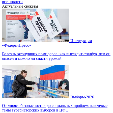
все новости
Актуальные сюжеты
Инструкции
«ФедералПресс»
Болезнь затонувших помидоров: как выглядит столбур, чем он
опасен и можно ли спасти урожай
Выборы-2026
От «пояса безопасности» до социальных проблем: ключевые
темы губернаторских выборов в ЦФО