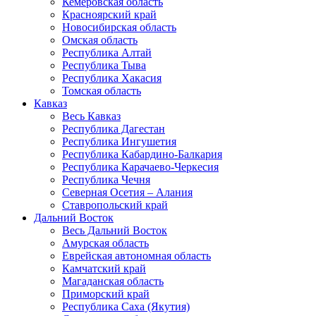
Кемеровская область
Красноярский край
Новосибирская область
Омская область
Республика Алтай
Республика Тыва
Республика Хакасия
Томская область
Кавказ
Весь Кавказ
Республика Дагестан
Республика Ингушетия
Республика Кабардино-Балкария
Республика Карачаево-Черкесия
Республика Чечня
Северная Осетия – Алания
Ставропольский край
Дальний Восток
Весь Дальний Восток
Амурская область
Еврейская автономная область
Камчатский край
Магаданская область
Приморский край
Республика Саха (Якутия)