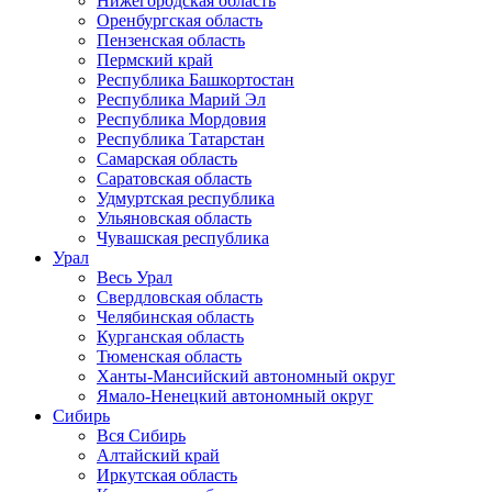
Нижегородская область
Оренбургская область
Пензенская область
Пермский край
Республика Башкортостан
Республика Марий Эл
Республика Мордовия
Республика Татарстан
Самарская область
Саратовская область
Удмуртская республика
Ульяновская область
Чувашская республика
Урал
Весь Урал
Свердловская область
Челябинская область
Курганская область
Тюменская область
Ханты-Мансийский автономный округ
Ямало-Ненецкий автономный округ
Сибирь
Вся Сибирь
Алтайский край
Иркутская область