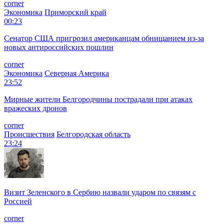
corner
Экономика
Приморский край
00:23
Сенатор США пригрозил американцам обнищанием из-за
новых антироссийских пошлин
corner
Экономика
Северная Америка
23:52
Мирные жители Белгородчины пострадали при атаках
вражеских дронов
corner
Происшествия
Белгородская область
23:24
Визит Зеленского в Сербию назвали ударом по связям с
Россией
corner