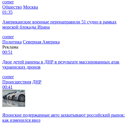
corner
Общество
Москва
01:35
Американские военные перенаправили 51 судно в рамках
морской блокады Ирана
corner
Политика
Северная Америка
Реклама
00:51
Двое детей ранены в ДНР в результате массированных атак
украинских дронов
corner
Происшествия
ДНР
00:41
Японские подержанные авто захватывают российский рынок:
как изменился ввоз