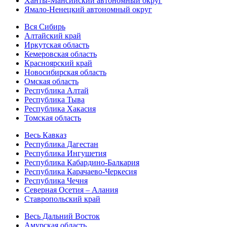
Ханты-Мансийский автономный округ
Ямало-Ненецкий автономный округ
Вся Сибирь
Алтайский край
Иркутская область
Кемеровская область
Красноярский край
Новосибирская область
Омская область
Республика Алтай
Республика Тыва
Республика Хакасия
Томская область
Весь Кавказ
Республика Дагестан
Республика Ингушетия
Республика Кабардино-Балкария
Республика Карачаево-Черкесия
Республика Чечня
Северная Осетия – Алания
Ставропольский край
Весь Дальний Восток
Амурская область