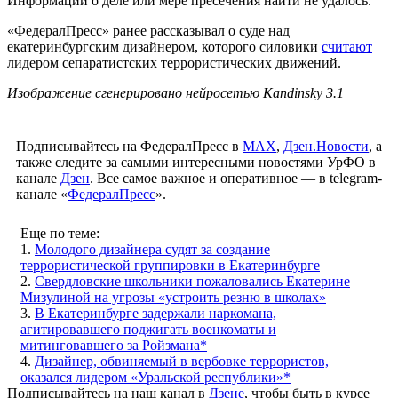
Информации о деле или мере пресечения найти не удалось.
«ФедералПресс» ранее рассказывал о суде над
екатеринбургским дизайнером, которого силовики
считают
лидером сепаратистских террористических движений.
Изображение сгенерировано нейросетью Kandinsky 3.1
Подписывайтесь на ФедералПресс в
МАХ
,
Дзен.Новости
, а
также следите за самыми интересными новостями УрФО в
канале
Дзен
. Все самое важное и оперативное — в telegram-
канале «
ФедералПресс
».
Еще по теме:
1.
Молодого дизайнера судят за создание
террористической группировки в Екатеринбурге
2.
Свердловские школьники пожаловались Екатерине
Мизулиной на угрозы «устроить резню в школах»
3.
В Екатеринбурге задержали наркомана,
агитировавшего поджигать военкоматы и
митинговавшего за Ройзмана*
4.
Дизайнер, обвиняемый в вербовке террористов,
оказался лидером «Уральской республики»*
Подписывайтесь на наш канал в
Дзене
, чтобы быть в курсе