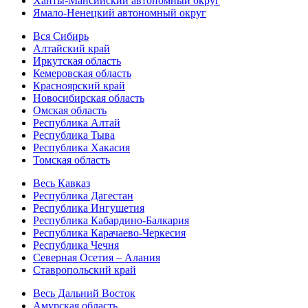
Ханты-Мансийский автономный округ
Ямало-Ненецкий автономный округ
Вся Сибирь
Алтайский край
Иркутская область
Кемеровская область
Красноярский край
Новосибирская область
Омская область
Республика Алтай
Республика Тыва
Республика Хакасия
Томская область
Весь Кавказ
Республика Дагестан
Республика Ингушетия
Республика Кабардино-Балкария
Республика Карачаево-Черкесия
Республика Чечня
Северная Осетия – Алания
Ставропольский край
Весь Дальний Восток
Амурская область