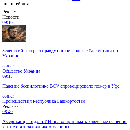
новостей дня.
Реклама
Новости
09:16
Зеленский раскрыл правду о производстве баллистики на
Украине
corner
Общество
Украина
09:13
Падение беспилотника ВСУ спровоцировало пожар в Уфе
corner
Происшествия
Республика Башкортостан
Реклама
08:40
Американцы отдали ИИ право принимать ключевые решения:
как не стать заложником машины