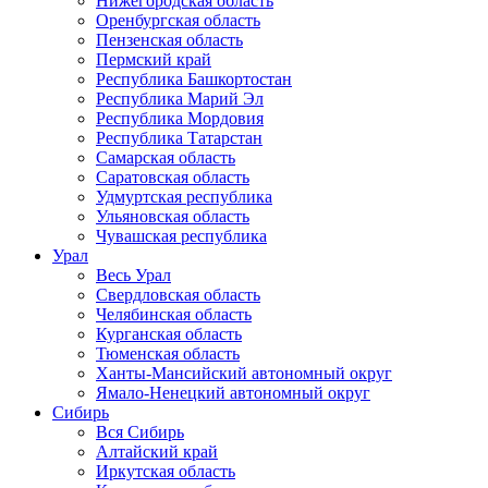
Нижегородская область
Оренбургская область
Пензенская область
Пермский край
Республика Башкортостан
Республика Марий Эл
Республика Мордовия
Республика Татарстан
Самарская область
Саратовская область
Удмуртская республика
Ульяновская область
Чувашская республика
Урал
Весь Урал
Свердловская область
Челябинская область
Курганская область
Тюменская область
Ханты-Мансийский автономный округ
Ямало-Ненецкий автономный округ
Сибирь
Вся Сибирь
Алтайский край
Иркутская область