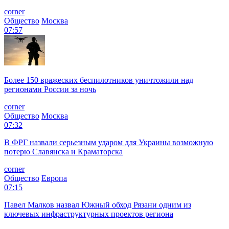
corner
Общество
Москва
07:57
Более 150 вражеских беспилотников уничтожили над
регионами России за ночь
corner
Общество
Москва
07:32
В ФРГ назвали серьезным ударом для Украины возможную
потерю Славянска и Краматорска
corner
Общество
Европа
07:15
Павел Малков назвал Южный обход Рязани одним из
ключевых инфраструктурных проектов региона