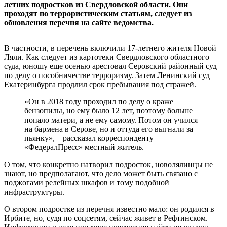
летних подростков из Свердловской области. Они
проходят по террористическим статьям, следует из
обновления перечня на сайте ведомства.
В частности, в перечень включили 17-летнего жителя Новой
Ляли. Как следует из картотеки Свердловского областного
суда, юношу еще осенью арестовал Серовский районный суд
по делу о пособничестве терроризму. Затем Ленинский суд
Екатеринбурга продлил срок пребывания под стражей.
«Он в 2018 году проходил по делу о краже
бензопилы, но ему было 12 лет, поэтому больше
попало матери, а не ему самому. Потом он учился
на бармена в Серове, но и оттуда его выгнали за
пьянку», – рассказал корреспонденту
«ФедералПресс» местный житель.
О том, что конкретно натворил подросток, новолялинцы не
знают, но предполагают, что дело может быть связано с
поджогами релейных шкафов и тому подобной
инфраструктуры.
О втором подростке из перечня известно мало: он родился в
Ирбите, но, судя по соцсетям, сейчас живет в Рефтинском.