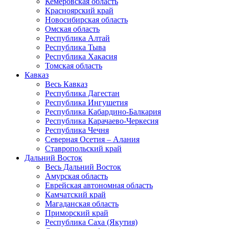
Кемеровская область
Красноярский край
Новосибирская область
Омская область
Республика Алтай
Республика Тыва
Республика Хакасия
Томская область
Кавказ
Весь Кавказ
Республика Дагестан
Республика Ингушетия
Республика Кабардино-Балкария
Республика Карачаево-Черкесия
Республика Чечня
Северная Осетия – Алания
Ставропольский край
Дальний Восток
Весь Дальний Восток
Амурская область
Еврейская автономная область
Камчатский край
Магаданская область
Приморский край
Республика Саха (Якутия)