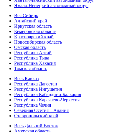
Ханты-Мансийский автономный округ
Ямало-Ненецкий автономный округ
Вся Сибирь
Алтайский край
Иркутская область
Кемеровская область
Красноярский край
Новосибирская область
Омская область
Республика Алтай
Республика Тыва
Республика Хакасия
Томская область
Весь Кавказ
Республика Дагестан
Республика Ингушетия
Республика Кабардино-Балкария
Республика Карачаево-Черкесия
Республика Чечня
Северная Осетия – Алания
Ставропольский край
Весь Дальний Восток
Амурская область