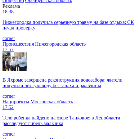
Общество
Оренбургская область
Реклама
18:38
Нижегородка получила серьезную травму на базе отдыха: СК
начал проверку
corner
Происшествия
Нижегородская область
17:57
В Яхроме завершена реконструкция водозабора: жители
получили чистую воду без запаха и ржавчины
corner
Нацпроекты
Московская область
17:52
Тело ребенка найдено на озере Танковое: в Ленобласти
расследуют гибель мальчика
corner