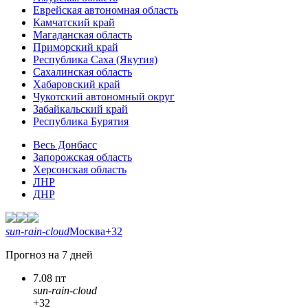
Еврейская автономная область
Камчатский край
Магаданская область
Приморский край
Республика Саха (Якутия)
Сахалинская область
Хабаровский край
Чукотский автономный округ
Забайкальский край
Республика Бурятия
Весь Донбасс
Запорожская область
Херсонская область
ЛНР
ДНР
sun-rain-cloud
Москва
+32
Прогноз на 7 дней
7.08 пт
sun-rain-cloud
+32