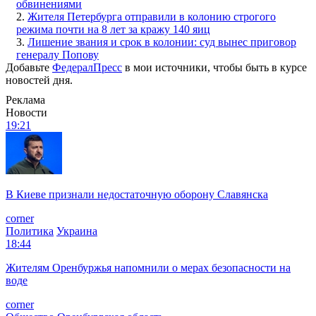
обвинениями
2.
Жителя Петербурга отправили в колонию строгого
режима почти на 8 лет за кражу 140 яиц
3.
Лишение звания и срок в колонии: суд вынес приговор
генералу Попову
Добавьте
ФедералПресс
в мои источники, чтобы быть в курсе
новостей дня.
Реклама
Новости
19:21
В Киеве признали недостаточную оборону Славянска
corner
Политика
Украина
18:44
Жителям Оренбуржья напомнили о мерах безопасности на
воде
corner