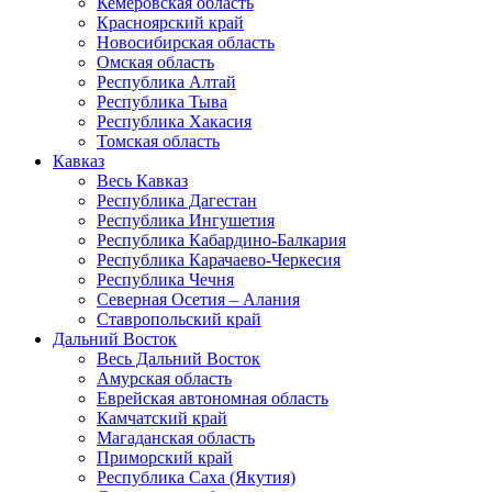
Кемеровская область
Красноярский край
Новосибирская область
Омская область
Республика Алтай
Республика Тыва
Республика Хакасия
Томская область
Кавказ
Весь Кавказ
Республика Дагестан
Республика Ингушетия
Республика Кабардино-Балкария
Республика Карачаево-Черкесия
Республика Чечня
Северная Осетия – Алания
Ставропольский край
Дальний Восток
Весь Дальний Восток
Амурская область
Еврейская автономная область
Камчатский край
Магаданская область
Приморский край
Республика Саха (Якутия)