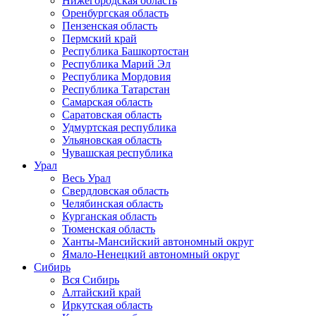
Нижегородская область
Оренбургская область
Пензенская область
Пермский край
Республика Башкортостан
Республика Марий Эл
Республика Мордовия
Республика Татарстан
Самарская область
Саратовская область
Удмуртская республика
Ульяновская область
Чувашская республика
Урал
Весь Урал
Свердловская область
Челябинская область
Курганская область
Тюменская область
Ханты-Мансийский автономный округ
Ямало-Ненецкий автономный округ
Сибирь
Вся Сибирь
Алтайский край
Иркутская область