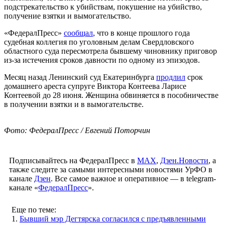
подстрекательство к убийствам, покушение на убийство,
получение взятки и вымогательство.
«ФедералПресс»
сообщал
, что в конце прошлого года
судебная коллегия по уголовным делам Свердловского
областного суда пересмотрела бывшему чиновнику приговор
из-за истечения сроков давности по одному из эпизодов.
Месяц назад Ленинский суд Екатеринбурга
продлил
срок
домашнего ареста супруге Виктора Контеева Ларисе
Контеевой до 28 июня. Женщина обвиняется в пособничестве
в получении взятки и в вымогательстве.
Фото: ФедералПресс / Евгений Поторчин
Подписывайтесь на ФедералПресс в
МАХ
,
Дзен.Новости
, а
также следите за самыми интересными новостями УрФО в
канале
Дзен
. Все самое важное и оперативное — в telegram-
канале «
ФедералПресс
».
Еще по теме:
1.
Бывший мэр Дегтярска согласился с предъявленными