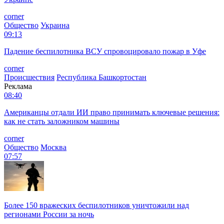
corner
Общество
Украина
09:13
Падение беспилотника ВСУ спровоцировало пожар в Уфе
corner
Происшествия
Республика Башкортостан
Реклама
08:40
Американцы отдали ИИ право принимать ключевые решения:
как не стать заложником машины
corner
Общество
Москва
07:57
Более 150 вражеских беспилотников уничтожили над
регионами России за ночь