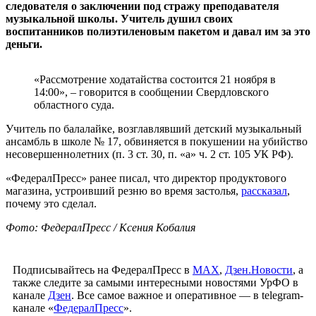
следователя о заключении под стражу преподавателя
музыкальной школы. Учитель душил своих
воспитанников полиэтиленовым пакетом и давал им за это
деньги.
«Рассмотрение ходатайства состоится 21 ноября в
14:00», – говорится в сообщении Свердловского
областного суда.
Учитель по балалайке, возглавлявший детский музыкальный
ансамбль в школе № 17, обвиняется в покушении на убийство
несовершеннолетних (п. 3 ст. 30, п. «а» ч. 2 ст. 105 УК РФ).
«ФедералПресс» ранее писал, что директор продуктового
магазина, устроивший резню во время застолья,
рассказал
,
почему это сделал.
Фото: ФедералПресс / Ксения Кобалия
Подписывайтесь на ФедералПресс в
МАХ
,
Дзен.Новости
, а
также следите за самыми интересными новостями УрФО в
канале
Дзен
. Все самое важное и оперативное — в telegram-
канале «
ФедералПресс
».