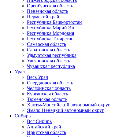
Нижегородская область
Оренбургская область
Пензенская область
Пермский край
Республика Башкортостан
Республика Марий Эл
Республика Мордовия
Республика Татарстан
Самарская область
Саратовская область
Удмуртская республика
Ульяновская область
Чувашская республика
Урал
Весь Урал
Свердловская область
Челябинская область
Курганская область
Тюменская область
Ханты-Мансийский автономный округ
Ямало-Ненецкий автономный округ
Сибирь
Вся Сибирь
Алтайский край
Иркутская область