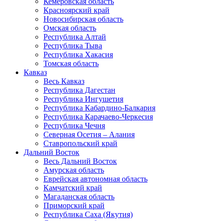
Кемеровская область
Красноярский край
Новосибирская область
Омская область
Республика Алтай
Республика Тыва
Республика Хакасия
Томская область
Кавказ
Весь Кавказ
Республика Дагестан
Республика Ингушетия
Республика Кабардино-Балкария
Республика Карачаево-Черкесия
Республика Чечня
Северная Осетия – Алания
Ставропольский край
Дальний Восток
Весь Дальний Восток
Амурская область
Еврейская автономная область
Камчатский край
Магаданская область
Приморский край
Республика Саха (Якутия)