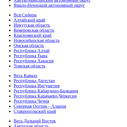
Ханты-Мансийский автономный округ
Ямало-Ненецкий автономный округ
Вся Сибирь
Алтайский край
Иркутская область
Кемеровская область
Красноярский край
Новосибирская область
Омская область
Республика Алтай
Республика Тыва
Республика Хакасия
Томская область
Весь Кавказ
Республика Дагестан
Республика Ингушетия
Республика Кабардино-Балкария
Республика Карачаево-Черкесия
Республика Чечня
Северная Осетия – Алания
Ставропольский край
Весь Дальний Восток
Амурская область