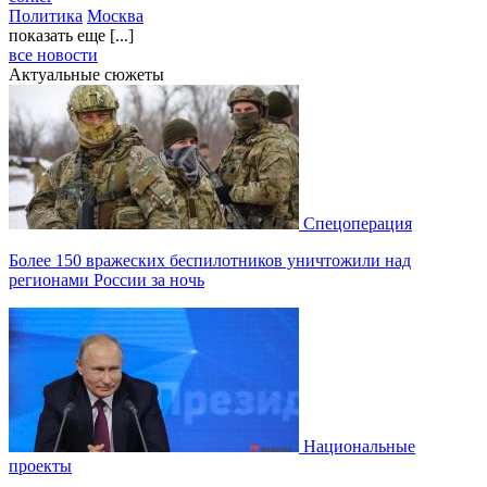
Политика
Москва
показать еще [...]
все новости
Актуальные сюжеты
Спецоперация
Более 150 вражеских беспилотников уничтожили над
регионами России за ночь
Национальные
проекты