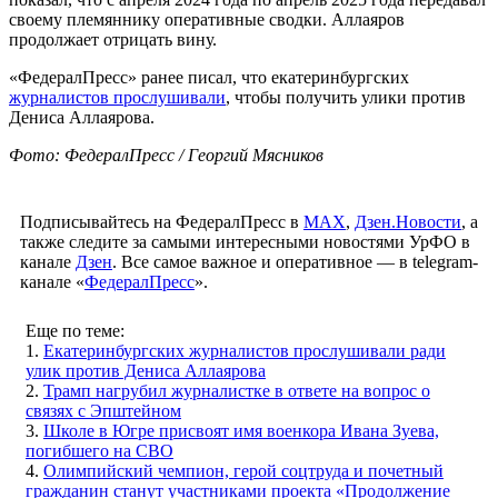
своему племяннику оперативные сводки. Аллаяров
продолжает отрицать вину.
«ФедералПресс» ранее писал, что екатеринбургских
журналистов прослушивали
, чтобы получить улики против
Дениса Аллаярова.
Фото: ФедералПресс / Георгий Мясников
Подписывайтесь на ФедералПресс в
МАХ
,
Дзен.Новости
, а
также следите за самыми интересными новостями УрФО в
канале
Дзен
. Все самое важное и оперативное — в telegram-
канале «
ФедералПресс
».
Еще по теме:
1.
Екатеринбургских журналистов прослушивали ради
улик против Дениса Аллаярова
2.
Трамп нагрубил журналистке в ответе на вопрос о
связях с Эпштейном
3.
Школе в Югре присвоят имя военкора Ивана Зуева,
погибшего на СВО
4.
Олимпийский чемпион, герой соцтруда и почетный
гражданин станут участниками проекта «Продолжение