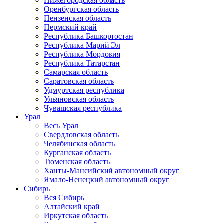
Нижегородская область
Оренбургская область
Пензенская область
Пермский край
Республика Башкортостан
Республика Марий Эл
Республика Мордовия
Республика Татарстан
Самарская область
Саратовская область
Удмуртская республика
Ульяновская область
Чувашская республика
Урал
Весь Урал
Свердловская область
Челябинская область
Курганская область
Тюменская область
Ханты-Мансийский автономный округ
Ямало-Ненецкий автономный округ
Сибирь
Вся Сибирь
Алтайский край
Иркутская область