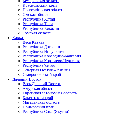
Кемеровская область
Красноярский край
Новосибирская область
Омская область
Республика Алтай
Республика Тыва
Республика Хакасия
Томская область
Кавказ
Весь Кавказ
Республика Дагестан
Республика Ингушетия
Республика Кабардино-Балкария
Республика Карачаево-Черкесия
Республика Чечня
Северная Осетия – Алания
Ставропольский край
Дальний Восток
Весь Дальний Восток
Амурская область
Еврейская автономная область
Камчатский край
Магаданская область
Приморский край
Республика Саха (Якутия)