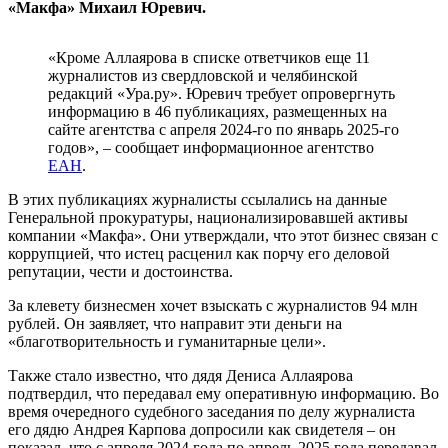
«Макфа» Михаил Юревич.
«Кроме Аллаярова в списке ответчиков еще 11
журналистов из свердловской и челябинской
редакций «Ура.ру». Юревич требует опровергнуть
информацию в 46 публикациях, размещенных на
сайте агентства с апреля 2024-го по январь 2025-го
годов», – сообщает информационное агентство
ЕАН
.
В этих публикациях журналисты ссылались на данные
Генеральной прокуратуры, национализировавшей активы
компании «Макфа». Они утверждали, что этот бизнес связан с
коррупцией, что истец расценил как порчу его деловой
репутации, чести и достоинства.
За клевету бизнесмен хочет взыскать с журналистов 94 млн
рублей. Он заявляет, что направит эти деньги на
«благотворительность и гуманитарные цели».
Также стало известно, что дядя Дениса Аллаярова
подтвердил, что передавал ему оперативную информацию. Во
время очередного судебного заседания по делу журналиста
его дядю Андрея Карпова допросили как свидетеля – он
показал, что с апреля 2024 года по апрель 2025 года передавал