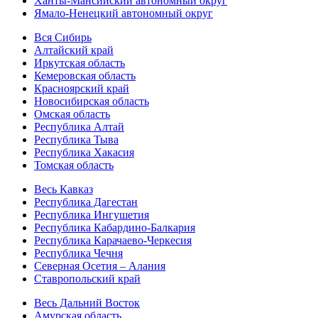
Ханты-Мансийский автономный округ
Ямало-Ненецкий автономный округ
Вся Сибирь
Алтайский край
Иркутская область
Кемеровская область
Красноярский край
Новосибирская область
Омская область
Республика Алтай
Республика Тыва
Республика Хакасия
Томская область
Весь Кавказ
Республика Дагестан
Республика Ингушетия
Республика Кабардино-Балкария
Республика Карачаево-Черкесия
Республика Чечня
Северная Осетия – Алания
Ставропольский край
Весь Дальний Восток
Амурская область