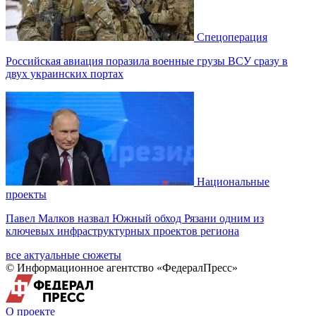
Спецоперация
Российская авиация поразила военные грузы ВСУ сразу в
двух украинских портах
Национальные
проекты
Павел Малков назвал Южный обход Рязани одним из
ключевых инфраструктурных проектов региона
все актуальные сюжеты
© Информационное агентство «ФедералПресс»
О проекте