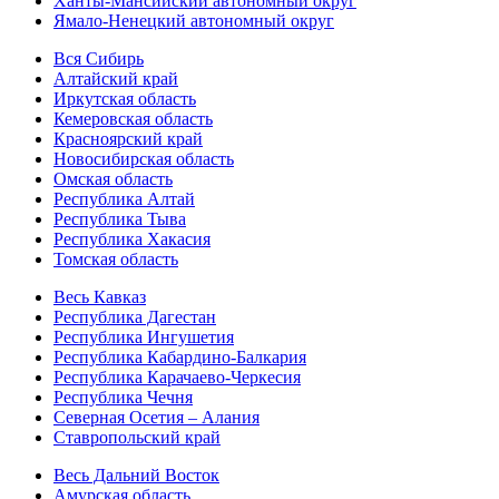
Ханты-Мансийский автономный округ
Ямало-Ненецкий автономный округ
Вся Сибирь
Алтайский край
Иркутская область
Кемеровская область
Красноярский край
Новосибирская область
Омская область
Республика Алтай
Республика Тыва
Республика Хакасия
Томская область
Весь Кавказ
Республика Дагестан
Республика Ингушетия
Республика Кабардино-Балкария
Республика Карачаево-Черкесия
Республика Чечня
Северная Осетия – Алания
Ставропольский край
Весь Дальний Восток
Амурская область