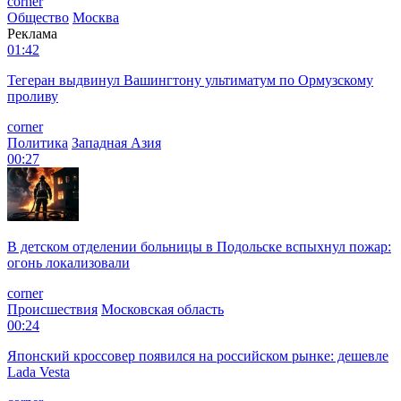
corner
Общество
Москва
Реклама
01:42
Тегеран выдвинул Вашингтону ультиматум по Ормузскому
проливу
corner
Политика
Западная Азия
00:27
В детском отделении больницы в Подольске вспыхнул пожар:
огонь локализовали
corner
Происшествия
Московская область
00:24
Японский кроссовер появился на российском рынке: дешевле
Lada Vesta