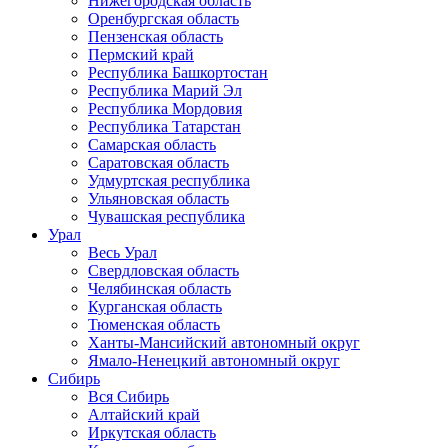
Нижегородская область
Оренбургская область
Пензенская область
Пермский край
Республика Башкортостан
Республика Марий Эл
Республика Мордовия
Республика Татарстан
Самарская область
Саратовская область
Удмуртская республика
Ульяновская область
Чувашская республика
Урал
Весь Урал
Свердловская область
Челябинская область
Курганская область
Тюменская область
Ханты-Мансийский автономный округ
Ямало-Ненецкий автономный округ
Сибирь
Вся Сибирь
Алтайский край
Иркутская область