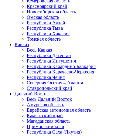
Кемеровская область
Красноярский край
Новосибирская область
Омская область
Республика Алтай
Республика Тыва
Республика Хакасия
Томская область
Кавказ
Весь Кавказ
Республика Дагестан
Республика Ингушетия
Республика Кабардино-Балкария
Республика Карачаево-Черкесия
Республика Чечня
Северная Осетия – Алания
Ставропольский край
Дальний Восток
Весь Дальний Восток
Амурская область
Еврейская автономная область
Камчатский край
Магаданская область
Приморский край
Республика Саха (Якутия)