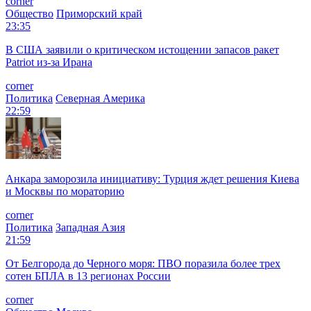
corner
Общество
Приморский край
23:35
В США заявили о критическом истощении запасов ракет
Patriot из-за Ирана
corner
Политика
Северная Америка
22:59
Анкара заморозила инициативу: Турция ждет решения Киева
и Москвы по мораторию
corner
Политика
Западная Азия
21:59
От Белгорода до Черного моря: ПВО поразила более трех
сотен БПЛА в 13 регионах России
corner