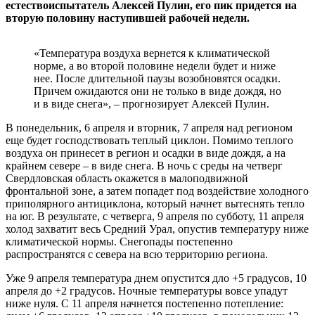
естествоиспытатель Алексей Пулин, его пик придется на
вторую половину наступившей рабочей недели.
«Температура воздуха вернется к климатической
норме, а во второй половине недели будет и ниже
нее. После длительной паузы возобновятся осадки.
Причем ожидаются они не только в виде дождя, но
и в виде снега», – прогнозирует Алексей Пулин.
В понедельник, 6 апреля и вторник, 7 апреля над регионом
еще будет господствовать теплый циклон. Помимо теплого
воздуха он принесет в регион и осадки в виде дождя, а на
крайнем севере – в виде снега. В ночь с среды на четверг
Свердловская область окажется в малоподвижной
фронтальной зоне, а затем попадет под воздействие холодного
приполярного антициклона, который начнет вытеснять тепло
на юг. В результате, с четверга, 9 апреля по субботу, 11 апреля
холод захватит весь Средний Урал, опустив температуру ниже
климатической нормы. Снегопады постепенно
распространятся с севера на всю территорию региона.
Уже 9 апреля температура днем опустится дло +5 градусов, 10
апреля до +2 градусов. Ночные температуры вовсе упадут
ниже нуля. С 11 апреля начнется постепенно потепление: