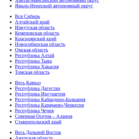
Ханты-Мансийский автономный округ
Ямало-Ненецкий автономный округ
Вся Сибирь
Алтайский край
Иркутская область
Кемеровская область
Красноярский край
Новосибирская область
Омская область
Республика Алтай
Республика Тыва
Республика Хакасия
Томская область
Весь Кавказ
Республика Дагестан
Республика Ингушетия
Республика Кабардино-Балкария
Республика Карачаево-Черкесия
Республика Чечня
Северная Осетия – Алания
Ставропольский край
Весь Дальний Восток
Амурская область