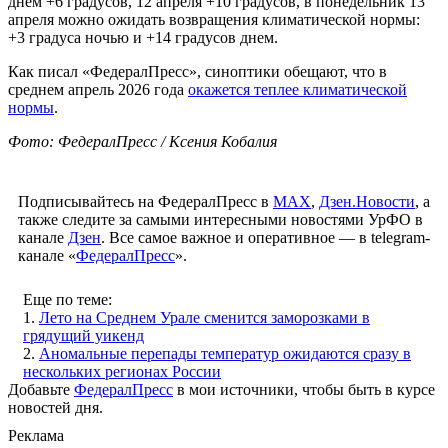
днем +6 градусов, 12 апреля +10 градусов, в понедельник 13
апреля можно ожидать возвращения климатической нормы:
+3 градуса ночью и +14 градусов днем.
Как писал «ФедералПресс», синоптики обещают, что в
среднем апрель 2026 года
окажется теплее климатической
нормы
.
Фото: ФедералПресс / Ксения Кобалия
Подписывайтесь на ФедералПресс в
МАХ
,
Дзен.Новости
, а
также следите за самыми интересными новостями УрФО в
канале
Дзен
. Все самое важное и оперативное — в telegram-
канале «
ФедералПресс
».
Еще по теме:
1.
Лето на Среднем Урале сменится заморозками в
грядущий уикенд
2.
Аномальные перепады температур ожидаются сразу в
нескольких регионах России
Добавьте
ФедералПресс
в мои источники, чтобы быть в курсе
новостей дня.
Реклама