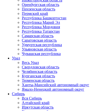
Нижегородская область
Оренбургская область
Пензенская область
Пермский край
Республика Башкортостан
Республика Марий Эл
Республика Мордовия
Республика Татарстан
Самарская область
Саратовская область
Удмуртская республика
Ульяновская область
Чувашская республика
Урал
Весь Урал
Свердловская область
Челябинская область
Курганская область
Тюменская область
Ханты-Мансийский автономный округ
Ямало-Ненецкий автономный округ
Сибирь
Вся Сибирь
Алтайский край
Иркутская область