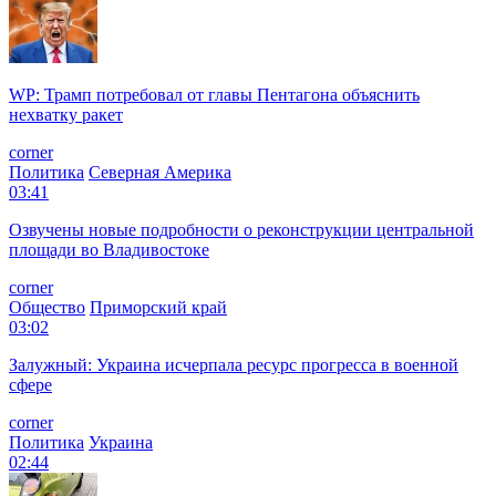
WP: Трамп потребовал от главы Пентагона объяснить
нехватку ракет
corner
Политика
Северная Америка
03:41
Озвучены новые подробности о реконструкции центральной
площади во Владивостоке
corner
Общество
Приморский край
03:02
Залужный: Украина исчерпала ресурс прогресса в военной
сфере
corner
Политика
Украина
02:44