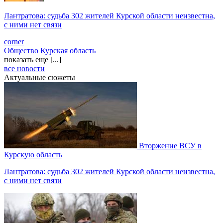
Лантратова: судьба 302 жителей Курской области неизвестна,
с ними нет связи
corner
Общество
Курская область
показать еще [...]
все новости
Актуальные сюжеты
Вторжение ВСУ в
Курскую область
Лантратова: судьба 302 жителей Курской области неизвестна,
с ними нет связи