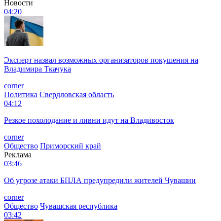
Новости
04:20
Эксперт назвал возможных организаторов покушения на
Владимира Ткачука
corner
Политика
Свердловская область
04:12
Резкое похолодание и ливни идут на Владивосток
corner
Общество
Приморский край
Реклама
03:46
Об угрозе атаки БПЛА предупредили жителей Чувашии
corner
Общество
Чувашская республика
03:42