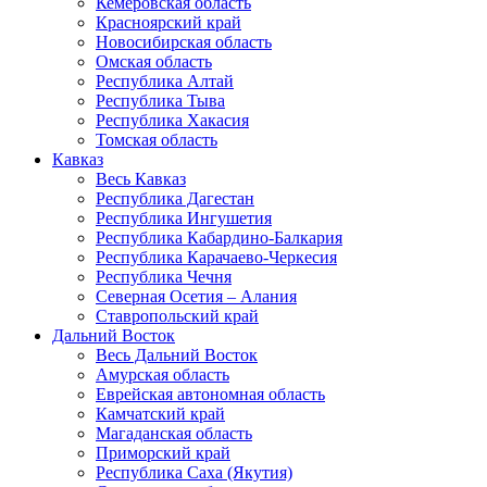
Кемеровская область
Красноярский край
Новосибирская область
Омская область
Республика Алтай
Республика Тыва
Республика Хакасия
Томская область
Кавказ
Весь Кавказ
Республика Дагестан
Республика Ингушетия
Республика Кабардино-Балкария
Республика Карачаево-Черкесия
Республика Чечня
Северная Осетия – Алания
Ставропольский край
Дальний Восток
Весь Дальний Восток
Амурская область
Еврейская автономная область
Камчатский край
Магаданская область
Приморский край
Республика Саха (Якутия)