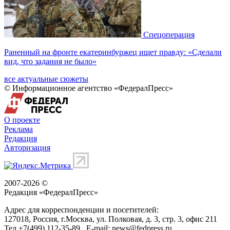
Спецоперация
Раненный на фронте екатеринбуржец ищет правду: «Сделали
вид, что задания не было»
все актуальные сюжеты
© Информационное агентство «ФедералПресс»
О проекте
Реклама
Редакция
Авторизация
2007-2026 ©
Редакция «
ФедералПресс
»
Адрес для корреспонденции и посетителей:
127018
, Россия, г.
Москва
,
ул. Полковая, д. 3, стр. 3
, офис 211
Тел.
+7(499) 112-35-89
E-mail:
news@fedpress.ru