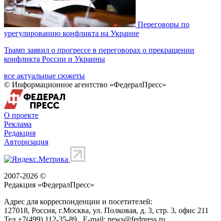
Переговоры по
урегулированию конфликта на Украине
Трамп заявил о прогрессе в переговорах о прекращении
конфликта России и Украины
все актуальные сюжеты
© Информационное агентство «ФедералПресс»
О проекте
Реклама
Редакция
Авторизация
2007-2026 ©
Редакция «
ФедералПресс
»
Адрес для корреспонденции и посетителей:
127018
, Россия, г.
Москва
,
ул. Полковая, д. 3, стр. 3
, офис 211
Тел.
+7(499) 112-35-89
E-mail:
news@fedpress.ru