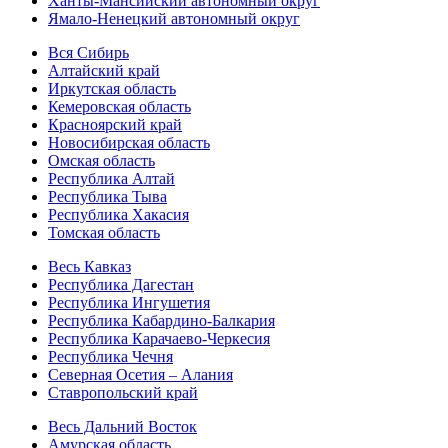
Ханты-Мансийский автономный округ
Ямало-Ненецкий автономный округ
Вся Сибирь
Алтайский край
Иркутская область
Кемеровская область
Красноярский край
Новосибирская область
Омская область
Республика Алтай
Республика Тыва
Республика Хакасия
Томская область
Весь Кавказ
Республика Дагестан
Республика Ингушетия
Республика Кабардино-Балкария
Республика Карачаево-Черкесия
Республика Чечня
Северная Осетия – Алания
Ставропольский край
Весь Дальний Восток
Амурская область