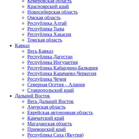
Кемеровская область
Красноярский край
Новосибирская область
Омская область
Республика Алтай
Республика Тыва
Республика Хакасия
Томская область
Кавказ
Весь Кавказ
Республика Дагестан
Республика Ингушетия
Республика Кабардино-Балкария
Республика Карачаево-Черкесия
Республика Чечня
Северная Осетия – Алания
Ставропольский край
Дальний Восток
Весь Дальний Восток
Амурская область
Еврейская автономная область
Камчатский край
Магаданская область
Приморский край
Республика Саха (Якутия)