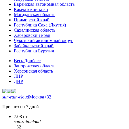
Еврейская автономная область
Камчатский край
Магаданская область
Приморский край
Республика Саха (Якутия)
Сахалинская область
Хабаровский край
Чукотский автономный округ
Забайкальский край
Республика Бурятия
Весь Донбасс
Запорожская область
Херсонская область
ЛНР
ДНР
sun-rain-cloud
Москва
+32
Прогноз на 7 дней
7.08 пт
sun-rain-cloud
+32