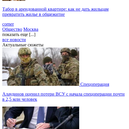
Табор в арендованной квартире: как не дать жильцам
превратить жилье в общежитие
corner
Общество
Москва
показать еще [...]
все новости
Актуальные сюжеты
Спецоперация
Алаудинов оценил потери ВСУ с начала спецоперации почти
в 2,5 млн человек