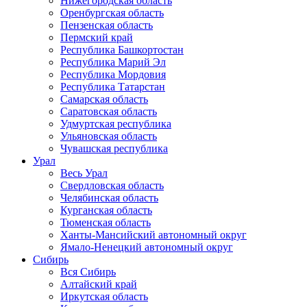
Нижегородская область
Оренбургская область
Пензенская область
Пермский край
Республика Башкортостан
Республика Марий Эл
Республика Мордовия
Республика Татарстан
Самарская область
Саратовская область
Удмуртская республика
Ульяновская область
Чувашская республика
Урал
Весь Урал
Свердловская область
Челябинская область
Курганская область
Тюменская область
Ханты-Мансийский автономный округ
Ямало-Ненецкий автономный округ
Сибирь
Вся Сибирь
Алтайский край
Иркутская область