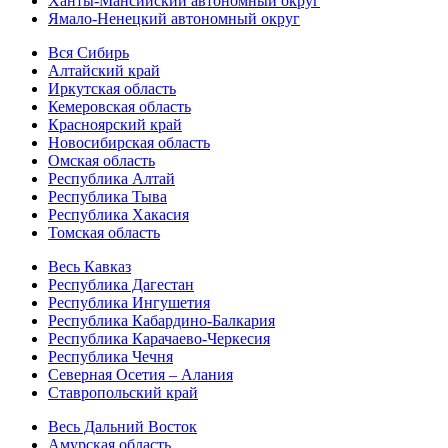
Ханты-Мансийский автономный округ
Ямало-Ненецкий автономный округ
Вся Сибирь
Алтайский край
Иркутская область
Кемеровская область
Красноярский край
Новосибирская область
Омская область
Республика Алтай
Республика Тыва
Республика Хакасия
Томская область
Весь Кавказ
Республика Дагестан
Республика Ингушетия
Республика Кабардино-Балкария
Республика Карачаево-Черкесия
Республика Чечня
Северная Осетия – Алания
Ставропольский край
Весь Дальний Восток
Амурская область