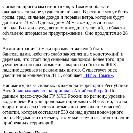
Согласно прогнозам синоптиков, в Томской области
ожидается сильное ухудшение погоды. В регионе могут быть
грозы, град, сильные дожди и порывы ветра, которые будут
достигать 23 м/с. Однако днем 24 мая ожидается теплая
погода. В связи с ухудшением погодных условий, в области
объявлено штормовое предупреждение. Оно продлится до 26
мая.
Администрация Томска призывает жителей быть
бдительными, избегать слабо закрепленных конструкций и
деревьев, что стоят под сильным наклоном. Более того, при
ухудшении погоды возможны аварии на объектах ЖКХ,
падение деревьев и рекламных щитов. Существует риск
увеличения количества ДТП, сообщает
«НИА-Томск»
.
Напомним, из-за сильных осадков на территории Республики
Алтай
паводковая волна пришла в Алтайский край
. По
данным пресс-службы ГУ МЧС России по региону, уровень
воды в реке Катунь продолжает прибывать. Известно, что на
территории села Сростки возможно превышение опасной
отметки, которая составляет 530 см над нулем водомерного
поста. Ведомство отмечает, что может случиться подтопление
прибрежных территорий.
Фото: ФедералПресс