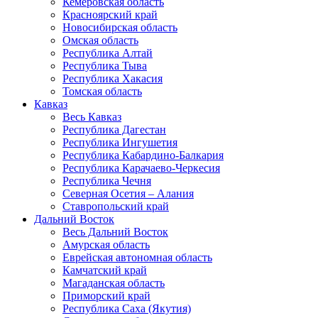
Кемеровская область
Красноярский край
Новосибирская область
Омская область
Республика Алтай
Республика Тыва
Республика Хакасия
Томская область
Кавказ
Весь Кавказ
Республика Дагестан
Республика Ингушетия
Республика Кабардино-Балкария
Республика Карачаево-Черкесия
Республика Чечня
Северная Осетия – Алания
Ставропольский край
Дальний Восток
Весь Дальний Восток
Амурская область
Еврейская автономная область
Камчатский край
Магаданская область
Приморский край
Республика Саха (Якутия)