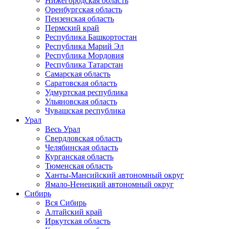
Нижегородская область
Оренбургская область
Пензенская область
Пермский край
Республика Башкортостан
Республика Марий Эл
Республика Мордовия
Республика Татарстан
Самарская область
Саратовская область
Удмуртская республика
Ульяновская область
Чувашская республика
Урал
Весь Урал
Свердловская область
Челябинская область
Курганская область
Тюменская область
Ханты-Мансийский автономный округ
Ямало-Ненецкий автономный округ
Сибирь
Вся Сибирь
Алтайский край
Иркутская область