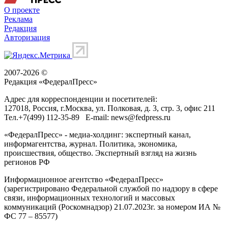
О проекте
Реклама
Редакция
Авторизация
2007-2026 ©
Редакция «
ФедералПресс
»
Адрес для корреспонденции и посетителей:
127018
, Россия, г.
Москва
,
ул. Полковая, д. 3, стр. 3
, офис 211
Тел.
+7(499) 112-35-89
E-mail:
news@fedpress.ru
«ФедералПресс» - медиа-холдинг: экспертный канал,
информагентства, журнал. Политика, экономика,
происшествия, общество. Экспертный взгляд на жизнь
регионов РФ
Информационное агентство «ФедералПресс»
(зарегистрировано Федеральной службой по надзору в сфере
связи, информационных технологий и массовых
коммуникаций (Роскомнадзор) 21.07.2023г. за номером ИА №
ФС 77 – 85577)