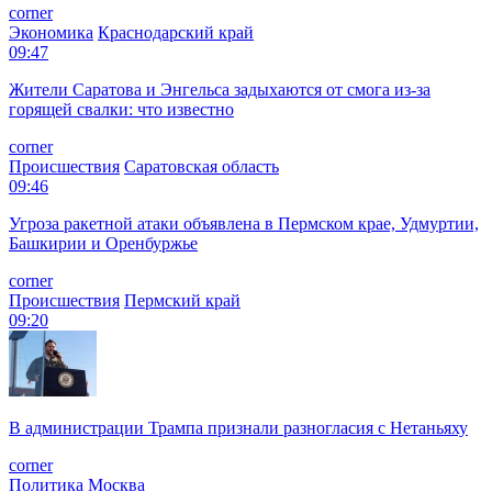
corner
Экономика
Краснодарский край
09:47
Жители Саратова и Энгельса задыхаются от смога из-за
горящей свалки: что известно
corner
Происшествия
Саратовская область
09:46
Угроза ракетной атаки объявлена в Пермском крае, Удмуртии,
Башкирии и Оренбуржье
corner
Происшествия
Пермский край
09:20
В администрации Трампа признали разногласия с Нетаньяху
corner
Политика
Москва