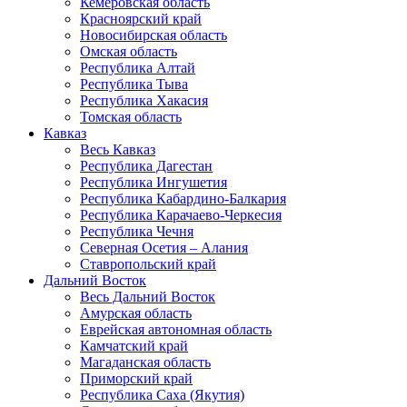
Кемеровская область
Красноярский край
Новосибирская область
Омская область
Республика Алтай
Республика Тыва
Республика Хакасия
Томская область
Кавказ
Весь Кавказ
Республика Дагестан
Республика Ингушетия
Республика Кабардино-Балкария
Республика Карачаево-Черкесия
Республика Чечня
Северная Осетия – Алания
Ставропольский край
Дальний Восток
Весь Дальний Восток
Амурская область
Еврейская автономная область
Камчатский край
Магаданская область
Приморский край
Республика Саха (Якутия)