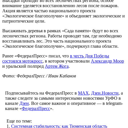
Высадки проходят во всех лесничествах региона, особое
внимание уделяется восстановлению лесов после пожаров.
Акция является частью национального проекта
«Экологическое благополучие» и объединяет экологические и
патриотические цели.
Высаживать деревья в рамках «Сада памяти» будут во всех
лесничествах региона. Работы проводят там, где необходимо
восстанавливать лес. Это часть национального проекта
«Экологическое благополучие», подчеркнул глава области.
Ранее «ФедералПресс» писал, что
в честь Дня Победы
состоялся мотокросс
, в котором участвовали
Александр Моор
и уральский полпред
Артем Жога
.
Фото: ФедералПресс / Иван Кабанов
Подписывайтесь на ФедералПресс в
МАХ
,
Дзен.Новости
, а
также следите за самыми интересными новостями УрФО в
канале
Дзен
. Все самое важное и оперативное — в telegram-
канале «
ФедералПресс
».
Еще по теме:
1.
Системная стабильность: как Тюменская область