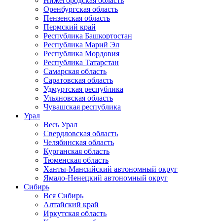
Нижегородская область
Оренбургская область
Пензенская область
Пермский край
Республика Башкортостан
Республика Марий Эл
Республика Мордовия
Республика Татарстан
Самарская область
Саратовская область
Удмуртская республика
Ульяновская область
Чувашская республика
Урал
Весь Урал
Свердловская область
Челябинская область
Курганская область
Тюменская область
Ханты-Мансийский автономный округ
Ямало-Ненецкий автономный округ
Сибирь
Вся Сибирь
Алтайский край
Иркутская область