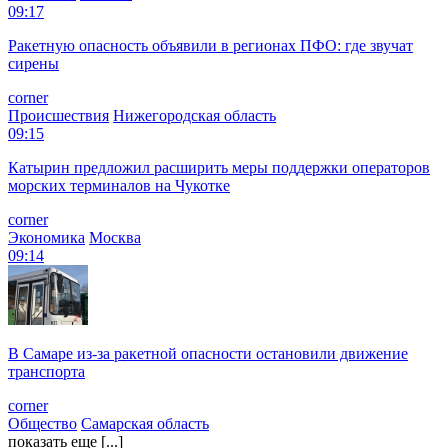
09:17
Ракетную опасность объявили в регионах ПФО: где звучат
сирены
corner
Происшествия
Нижегородская область
09:15
Катырин предложил расширить меры поддержки операторов
морских терминалов на Чукотке
corner
Экономика
Москва
09:14
В Самаре из-за ракетной опасности остановили движение
транспорта
corner
Общество
Самарская область
показать еще [...]