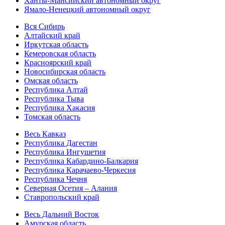
Ханты-Мансийский автономный округ
Ямало-Ненецкий автономный округ
Вся Сибирь
Алтайский край
Иркутская область
Кемеровская область
Красноярский край
Новосибирская область
Омская область
Республика Алтай
Республика Тыва
Республика Хакасия
Томская область
Весь Кавказ
Республика Дагестан
Республика Ингушетия
Республика Кабардино-Балкария
Республика Карачаево-Черкесия
Республика Чечня
Северная Осетия – Алания
Ставропольский край
Весь Дальний Восток
Амурская область