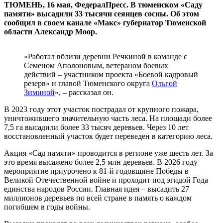
ТЮМЕНЬ, 16 мая, ФедералПресс. В тюменском «Саду
памяти» высадили 33 тысячи сеянцев сосны. Об этом
сообщил в своем канале «Макс» губернатор Тюменской
области Александр Моор.
«Работал вблизи деревни Речкиной в команде с
Семеном Аполоновым, ветераном боевых
действий – участником проекта «Боевой кадровый
резерв» и главой Тюменского округа
Ольгой
Зиминой
», – рассказал он.
В 2023 году этот участок пострадал от крупного пожара,
уничтожившего значительную часть леса. На площади более
7,5 га высадили более 33 тысяч деревьев. Через 10 лет
восстановленный участок будет переведен в категорию леса.
Акция «Сад памяти» проводится в регионе уже шесть лет. За
это время высажено более 2,5 млн деревьев. В 2026 году
мероприятие приурочено к 81-й годовщине Победы в
Великой Отечественной войне и проходит под эгидой Года
единства народов России. Главная идея – высадить 27
миллионов деревьев по всей стране в память о каждом
погибшем в годы войны.