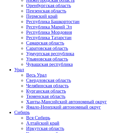
Нижегородская область
Оренбургская область
Пензенская область
Пермский край
Республика Башкортостан
Республика Марий Эл
Республика Мордовия
Республика Татарстан
Самарская область
Саратовская область
Удмуртская республика
Ульяновская область
Чувашская республика
Урал
Весь Урал
Свердловская область
Челябинская область
Курганская область
Тюменская область
Ханты-Мансийский автономный округ
Ямало-Ненецкий автономный округ
Сибирь
Вся Сибирь
Алтайский край
Иркутская область