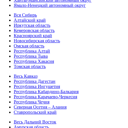
Ханты-Мансийский автономный округ
Ямало-Ненецкий автономный округ
Вся Сибирь
Алтайский край
Иркутская область
Кемеровская область
Красноярский край
Новосибирская область
Омская область
Республика Алтай
Республика Тыва
Республика Хакасия
Томская область
Весь Кавказ
Республика Дагестан
Республика Ингушетия
Республика Кабардино-Балкария
Республика Карачаево-Черкесия
Республика Чечня
Северная Осетия – Алания
Ставропольский край
Весь Дальний Восток
Амурская область