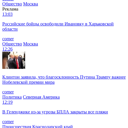
Общество
Москва
Реклама
13:03
Российские бойцы освободили Ивановку в Харьковской
области
corner
Общество
Москва
12:26
Клинтон заявила, что благосклонность Путина Трампу важнее
Нобелевской премии мира
corner
Политика
Северная Америка
12:19
В Геленджике из-за угрозы БПЛА закрыты все пляжи
corner
Происшествия
Краснодарский край