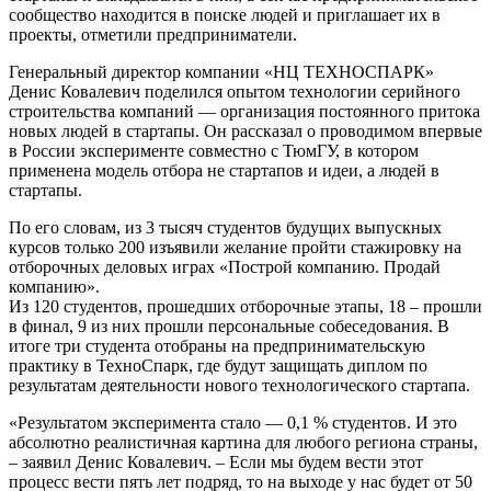
сообщество находится в поиске людей и приглашает их в
проекты, отметили предприниматели.
Генеральный директор компании «НЦ ТЕХНОСПАРК»
Денис Ковалевич поделился опытом технологии серийного
строительства компаний — организация постоянного притока
новых людей в стартапы. Он рассказал о проводимом впервые
в России эксперименте совместно с ТюмГУ, в котором
применена модель отбора не стартапов и идеи, а людей в
стартапы.
По его словам, из 3 тысяч студентов будущих выпускных
курсов только 200 изъявили желание пройти стажировку на
отборочных деловых играх «Построй компанию. Продай
компанию».
Из 120 студентов, прошедших отборочные этапы, 18 – прошли
в финал, 9 из них прошли персональные собеседования. В
итоге три студента отобраны на предпринимательскую
практику в ТехноСпарк, где будут защищать диплом по
результатам деятельности нового технологического стартапа.
«Результатом эксперимента стало — 0,1 % студентов. И это
абсолютно реалистичная картина для любого региона страны,
– заявил Денис Ковалевич. – Если мы будем вести этот
процесс вести пять лет подряд, то на выходе у нас будет от 50