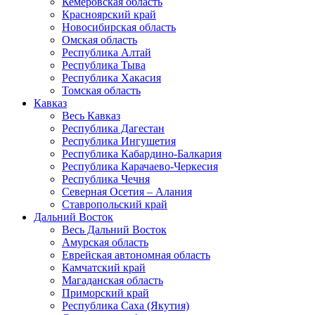
Кемеровская область
Красноярский край
Новосибирская область
Омская область
Республика Алтай
Республика Тыва
Республика Хакасия
Томская область
Кавказ
Весь Кавказ
Республика Дагестан
Республика Ингушетия
Республика Кабардино-Балкария
Республика Карачаево-Черкесия
Республика Чечня
Северная Осетия – Алания
Ставропольский край
Дальний Восток
Весь Дальний Восток
Амурская область
Еврейская автономная область
Камчатский край
Магаданская область
Приморский край
Республика Саха (Якутия)