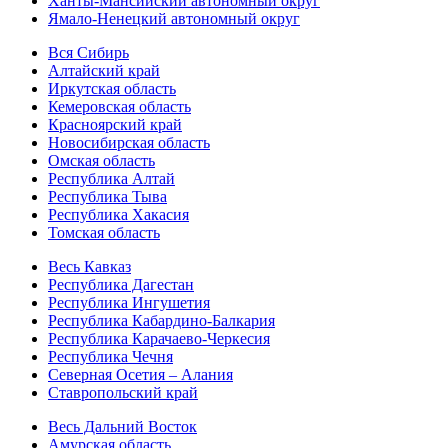
Ханты-Мансийский автономный округ
Ямало-Ненецкий автономный округ
Вся Сибирь
Алтайский край
Иркутская область
Кемеровская область
Красноярский край
Новосибирская область
Омская область
Республика Алтай
Республика Тыва
Республика Хакасия
Томская область
Весь Кавказ
Республика Дагестан
Республика Ингушетия
Республика Кабардино-Балкария
Республика Карачаево-Черкесия
Республика Чечня
Северная Осетия – Алания
Ставропольский край
Весь Дальний Восток
Амурская область