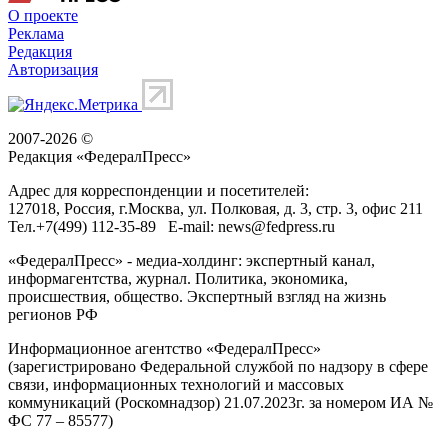
О проекте
Реклама
Редакция
Авторизация
2007-2026 ©
Редакция «
ФедералПресс
»
Адрес для корреспонденции и посетителей:
127018
, Россия, г.
Москва
,
ул. Полковая, д. 3, стр. 3
, офис 211
Тел.
+7(499) 112-35-89
E-mail:
news@fedpress.ru
«ФедералПресс» - медиа-холдинг: экспертный канал,
информагентства, журнал. Политика, экономика,
происшествия, общество. Экспертный взгляд на жизнь
регионов РФ
Информационное агентство «ФедералПресс»
(зарегистрировано Федеральной службой по надзору в сфере
связи, информационных технологий и массовых
коммуникаций (Роскомнадзор) 21.07.2023г. за номером ИА №
ФС 77 – 85577)