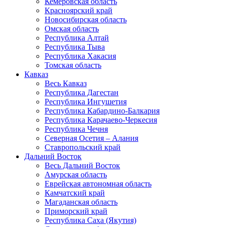
Кемеровская область
Красноярский край
Новосибирская область
Омская область
Республика Алтай
Республика Тыва
Республика Хакасия
Томская область
Кавказ
Весь Кавказ
Республика Дагестан
Республика Ингушетия
Республика Кабардино-Балкария
Республика Карачаево-Черкесия
Республика Чечня
Северная Осетия – Алания
Ставропольский край
Дальний Восток
Весь Дальний Восток
Амурская область
Еврейская автономная область
Камчатский край
Магаданская область
Приморский край
Республика Саха (Якутия)