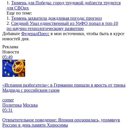
1.
Тюмень для Победы: город трудовой доблести трудится
для СВОих
Еще по теме:
1.
Тюмень захватила дождливая погода: прогноз
2.
Средний Урал единственный из УрФО попал в топ-10
по научно-технологическому развитию
Добавьте
ФедералПресс
в мои источники, чтобы быть в курсе
новостей дня.
Реклама
Новости
05:49
«Испания разбогатела»: в Германии пришли в ярость от трюка
Мадрида с российским газом
corner
Политика
Москва
05:31
Отвратительное поведение: Япония опозорилась, упомянув
Россию в день памяти Хиросимы