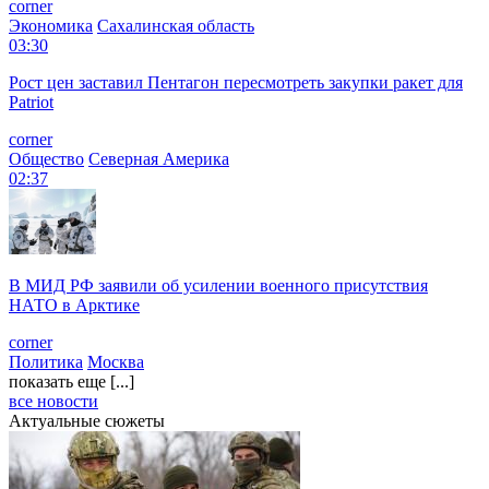
corner
Экономика
Сахалинская область
03:30
Рост цен заставил Пентагон пересмотреть закупки ракет для
Patriot
corner
Общество
Северная Америка
02:37
В МИД РФ заявили об усилении военного присутствия
НАТО в Арктике
corner
Политика
Москва
показать еще [...]
все новости
Актуальные сюжеты