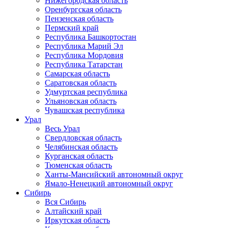
Нижегородская область
Оренбургская область
Пензенская область
Пермский край
Республика Башкортостан
Республика Марий Эл
Республика Мордовия
Республика Татарстан
Самарская область
Саратовская область
Удмуртская республика
Ульяновская область
Чувашская республика
Урал
Весь Урал
Свердловская область
Челябинская область
Курганская область
Тюменская область
Ханты-Мансийский автономный округ
Ямало-Ненецкий автономный округ
Сибирь
Вся Сибирь
Алтайский край
Иркутская область