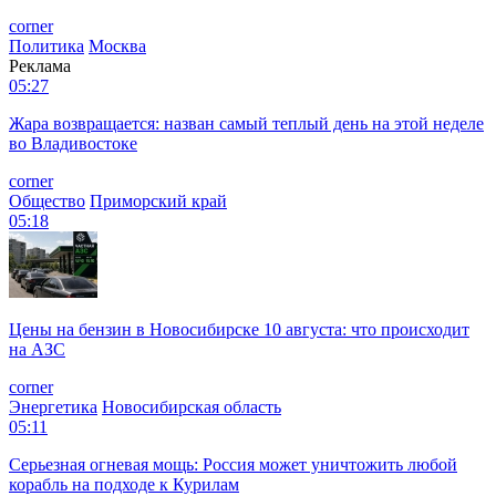
corner
Политика
Москва
Реклама
05:27
Жара возвращается: назван самый теплый день на этой неделе
во Владивостоке
corner
Общество
Приморский край
05:18
Цены на бензин в Новосибирске 10 августа: что происходит
на АЗС
corner
Энергетика
Новосибирская область
05:11
Серьезная огневая мощь: Россия может уничтожить любой
корабль на подходе к Курилам