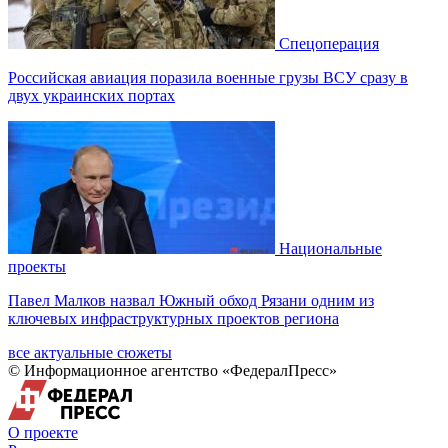
Спецоперация
Российская авиация поразила военные грузы ВСУ сразу в
двух украинских портах
Национальные
проекты
Павел Малков назвал Южный обход Рязани одним из
ключевых инфраструктурных проектов региона
все актуальные сюжеты
© Информационное агентство «ФедералПресс»
О проекте