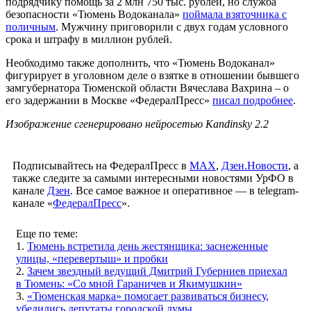
подрядчику помощь за 2 млн 750 тыс. рублей, но служба
безопасности «Тюмень Водоканала»
поймала взяточника с
поличным
. Мужчину приговорили с двух годам условного
срока и штрафу в миллион рублей.
Необходимо также дополнить, что «Тюмень Водоканал»
фигурирует в уголовном деле о взятке в отношении бывшего
замгубернатора Тюменской области Вячеслава Вахрина – о
его задержании в Москве «ФедералПресс»
писал подробнее
.
Изображение сгенерировано нейросетью Kandinsky 2.2
Подписывайтесь на ФедералПресс в
МАХ
,
Дзен.Новости
, а
также следите за самыми интересными новостями УрФО в
канале
Дзен
. Все самое важное и оперативное — в telegram-
канале «
ФедералПресс
».
Еще по теме:
1.
Тюмень встретила день жестянщика: заснеженные
улицы, «перевертыш» и пробки
2.
Зачем звездный ведущий Дмитрий Губерниев приехал
в Тюмень: «Со мной Гараничев и Якимушкин»
3.
«Тюменская марка» помогает развиваться бизнесу,
убедились депутаты городской думы