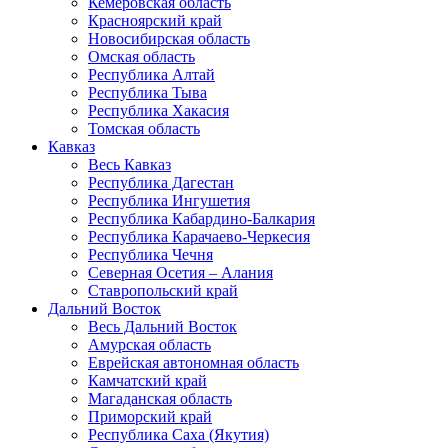
Кемеровская область
Красноярский край
Новосибирская область
Омская область
Республика Алтай
Республика Тыва
Республика Хакасия
Томская область
Кавказ
Весь Кавказ
Республика Дагестан
Республика Ингушетия
Республика Кабардино-Балкария
Республика Карачаево-Черкесия
Республика Чечня
Северная Осетия – Алания
Ставропольский край
Дальний Восток
Весь Дальний Восток
Амурская область
Еврейская автономная область
Камчатский край
Магаданская область
Приморский край
Республика Саха (Якутия)