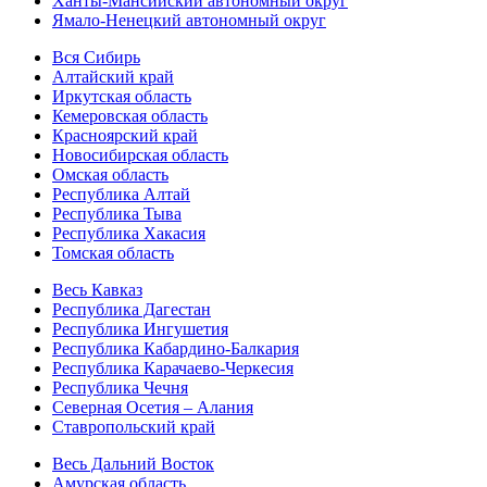
Ханты-Мансийский автономный округ
Ямало-Ненецкий автономный округ
Вся Сибирь
Алтайский край
Иркутская область
Кемеровская область
Красноярский край
Новосибирская область
Омская область
Республика Алтай
Республика Тыва
Республика Хакасия
Томская область
Весь Кавказ
Республика Дагестан
Республика Ингушетия
Республика Кабардино-Балкария
Республика Карачаево-Черкесия
Республика Чечня
Северная Осетия – Алания
Ставропольский край
Весь Дальний Восток
Амурская область