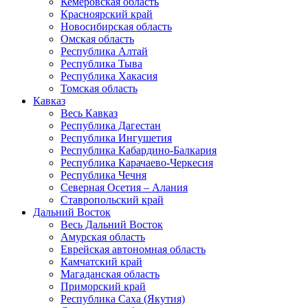
Кемеровская область
Красноярский край
Новосибирская область
Омская область
Республика Алтай
Республика Тыва
Республика Хакасия
Томская область
Кавказ
Весь Кавказ
Республика Дагестан
Республика Ингушетия
Республика Кабардино-Балкария
Республика Карачаево-Черкесия
Республика Чечня
Северная Осетия – Алания
Ставропольский край
Дальний Восток
Весь Дальний Восток
Амурская область
Еврейская автономная область
Камчатский край
Магаданская область
Приморский край
Республика Саха (Якутия)