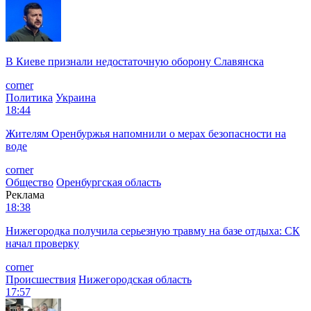
В Киеве признали недостаточную оборону Славянска
corner
Политика
Украина
18:44
Жителям Оренбуржья напомнили о мерах безопасности на
воде
corner
Общество
Оренбургская область
Реклама
18:38
Нижегородка получила серьезную травму на базе отдыха: СК
начал проверку
corner
Происшествия
Нижегородская область
17:57