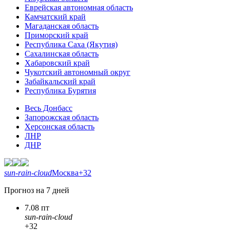
Еврейская автономная область
Камчатский край
Магаданская область
Приморский край
Республика Саха (Якутия)
Сахалинская область
Хабаровский край
Чукотский автономный округ
Забайкальский край
Республика Бурятия
Весь Донбасс
Запорожская область
Херсонская область
ЛНР
ДНР
sun-rain-cloud
Москва
+32
Прогноз на 7 дней
7.08 пт
sun-rain-cloud
+32