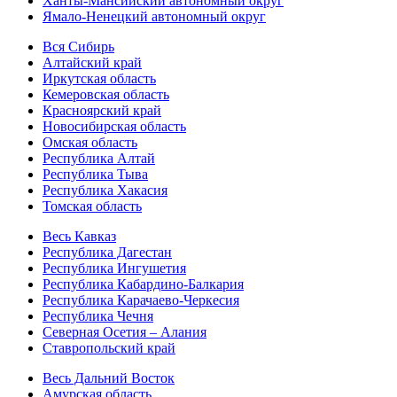
Ханты-Мансийский автономный округ
Ямало-Ненецкий автономный округ
Вся Сибирь
Алтайский край
Иркутская область
Кемеровская область
Красноярский край
Новосибирская область
Омская область
Республика Алтай
Республика Тыва
Республика Хакасия
Томская область
Весь Кавказ
Республика Дагестан
Республика Ингушетия
Республика Кабардино-Балкария
Республика Карачаево-Черкесия
Республика Чечня
Северная Осетия – Алания
Ставропольский край
Весь Дальний Восток
Амурская область