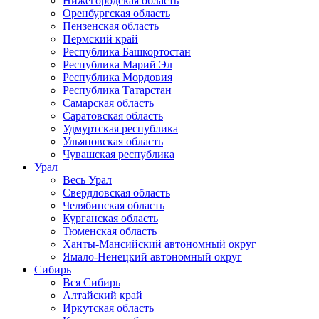
Нижегородская область
Оренбургская область
Пензенская область
Пермский край
Республика Башкортостан
Республика Марий Эл
Республика Мордовия
Республика Татарстан
Самарская область
Саратовская область
Удмуртская республика
Ульяновская область
Чувашская республика
Урал
Весь Урал
Свердловская область
Челябинская область
Курганская область
Тюменская область
Ханты-Мансийский автономный округ
Ямало-Ненецкий автономный округ
Сибирь
Вся Сибирь
Алтайский край
Иркутская область