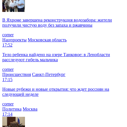
В Яхроме завершена реконструкция водозабора: жители
получили чистую воду без запаха и ржавчины
corner
Нацпроекты
Московская область
17:52
Тело ребенка найдено на озере Танковое: в Ленобласти
расследуют гибель мальчика
corner
Происшествия
Санкт-Петербург
17:15
Новые рубежи и новые открытия: что ждет россиян на
следующей неделе
corner
Политика
Москва
17:14