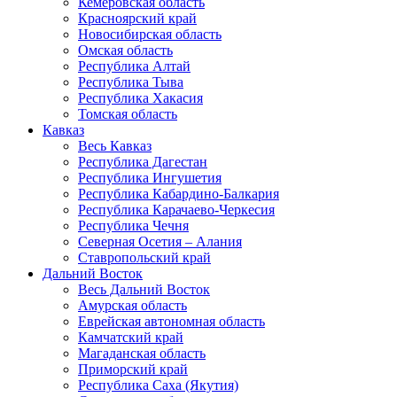
Кемеровская область
Красноярский край
Новосибирская область
Омская область
Республика Алтай
Республика Тыва
Республика Хакасия
Томская область
Кавказ
Весь Кавказ
Республика Дагестан
Республика Ингушетия
Республика Кабардино-Балкария
Республика Карачаево-Черкесия
Республика Чечня
Северная Осетия – Алания
Ставропольский край
Дальний Восток
Весь Дальний Восток
Амурская область
Еврейская автономная область
Камчатский край
Магаданская область
Приморский край
Республика Саха (Якутия)