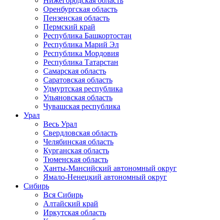
Нижегородская область
Оренбургская область
Пензенская область
Пермский край
Республика Башкортостан
Республика Марий Эл
Республика Мордовия
Республика Татарстан
Самарская область
Саратовская область
Удмуртская республика
Ульяновская область
Чувашская республика
Урал
Весь Урал
Свердловская область
Челябинская область
Курганская область
Тюменская область
Ханты-Мансийский автономный округ
Ямало-Ненецкий автономный округ
Сибирь
Вся Сибирь
Алтайский край
Иркутская область