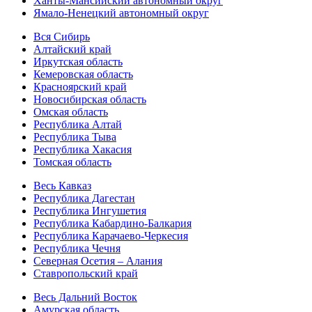
Ханты-Мансийский автономный округ
Ямало-Ненецкий автономный округ
Вся Сибирь
Алтайский край
Иркутская область
Кемеровская область
Красноярский край
Новосибирская область
Омская область
Республика Алтай
Республика Тыва
Республика Хакасия
Томская область
Весь Кавказ
Республика Дагестан
Республика Ингушетия
Республика Кабардино-Балкария
Республика Карачаево-Черкесия
Республика Чечня
Северная Осетия – Алания
Ставропольский край
Весь Дальний Восток
Амурская область