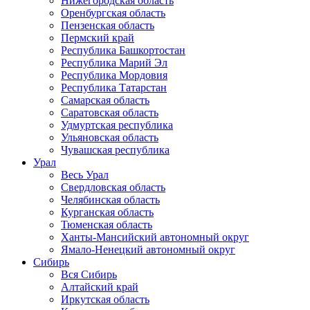
Нижегородская область
Оренбургская область
Пензенская область
Пермский край
Республика Башкортостан
Республика Марий Эл
Республика Мордовия
Республика Татарстан
Самарская область
Саратовская область
Удмуртская республика
Ульяновская область
Чувашская республика
Урал
Весь Урал
Свердловская область
Челябинская область
Курганская область
Тюменская область
Ханты-Мансийский автономный округ
Ямало-Ненецкий автономный округ
Сибирь
Вся Сибирь
Алтайский край
Иркутская область