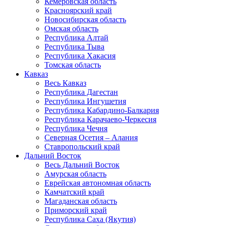
Кемеровская область
Красноярский край
Новосибирская область
Омская область
Республика Алтай
Республика Тыва
Республика Хакасия
Томская область
Кавказ
Весь Кавказ
Республика Дагестан
Республика Ингушетия
Республика Кабардино-Балкария
Республика Карачаево-Черкесия
Республика Чечня
Северная Осетия – Алания
Ставропольский край
Дальний Восток
Весь Дальний Восток
Амурская область
Еврейская автономная область
Камчатский край
Магаданская область
Приморский край
Республика Саха (Якутия)