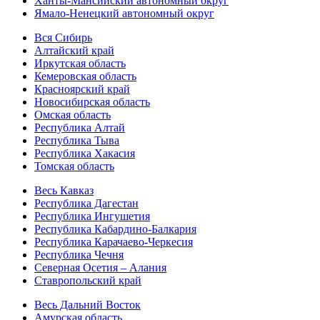
Ханты-Мансийский автономный округ
Ямало-Ненецкий автономный округ
Вся Сибирь
Алтайский край
Иркутская область
Кемеровская область
Красноярский край
Новосибирская область
Омская область
Республика Алтай
Республика Тыва
Республика Хакасия
Томская область
Весь Кавказ
Республика Дагестан
Республика Ингушетия
Республика Кабардино-Балкария
Республика Карачаево-Черкесия
Республика Чечня
Северная Осетия – Алания
Ставропольский край
Весь Дальний Восток
Амурская область