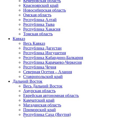
Кемеровская область
Красноярский край
Новосибирская область
Омская область
Республика Алтай
Республика Тыва
Республика Хакасия
Томская область
Кавказ
Весь Кавказ
Республика Дагестан
Республика Ингушетия
Республика Кабардино-Балкария
Республика Карачаево-Черкесия
Республика Чечня
Северная Осетия – Алания
Ставропольский край
Дальний Восток
Весь Дальний Восток
Амурская область
Еврейская автономная область
Камчатский край
Магаданская область
Приморский край
Республика Саха (Якутия)