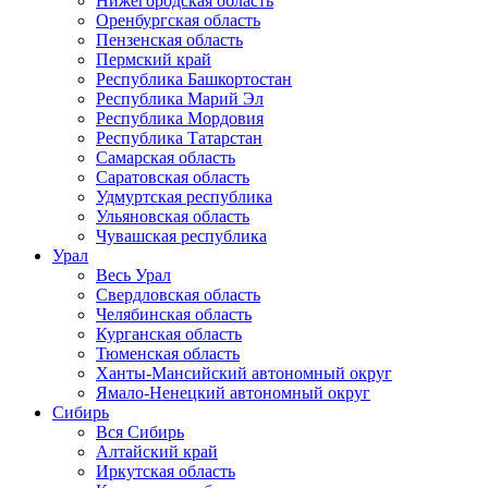
Нижегородская область
Оренбургская область
Пензенская область
Пермский край
Республика Башкортостан
Республика Марий Эл
Республика Мордовия
Республика Татарстан
Самарская область
Саратовская область
Удмуртская республика
Ульяновская область
Чувашская республика
Урал
Весь Урал
Свердловская область
Челябинская область
Курганская область
Тюменская область
Ханты-Мансийский автономный округ
Ямало-Ненецкий автономный округ
Сибирь
Вся Сибирь
Алтайский край
Иркутская область