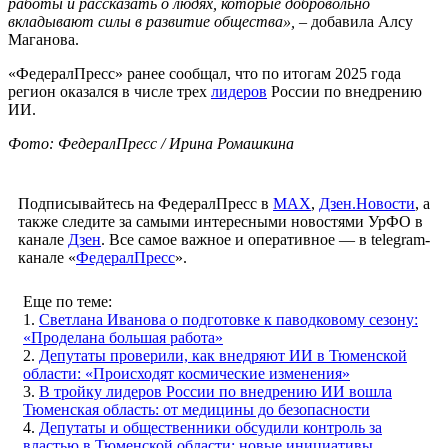
работы и рассказать о людях, которые добровольно
вкладывают силы в развитие общества»,
– добавила Алсу
Маганова.
«ФедералПресс» ранее сообщал, что по итогам 2025 года
регион оказался в числе трех
лидеров
России по внедрению
ИИ.
Фото: ФедералПресс / Ирина Ромашкина
Подписывайтесь на ФедералПресс в
МАХ
,
Дзен.Новости
, а
также следите за самыми интересными новостями УрФО в
канале
Дзен
. Все самое важное и оперативное — в telegram-
канале «
ФедералПресс
».
Еще по теме:
1.
Светлана Иванова о подготовке к паводковому сезону:
«Проделана большая работа»
2.
Депутаты проверили, как внедряют ИИ в Тюменской
области: «Происходят космические изменения»
3.
В тройку лидеров России по внедрению ИИ вошла
Тюменская область: от медицины до безопасности
4.
Депутаты и общественники обсудили контроль за
властью в Тюменской области: новые инициативы