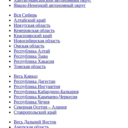
Ханты-Мансийский автономный округ
Ямало-Ненецкий автономный округ
Вся Сибирь
Алтайский край
Иркутская область
Кемеровская область
Красноярский край
Новосибирская область
Омская область
Республика Алтай
Республика Тыва
Республика Хакасия
Томская область
Весь Кавказ
Республика Дагестан
Республика Ингушетия
Республика Кабардино-Балкария
Республика Карачаево-Черкесия
Республика Чечня
Северная Осетия – Алания
Ставропольский край
Весь Дальний Восток
Амурская область