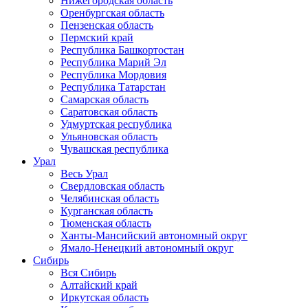
Нижегородская область
Оренбургская область
Пензенская область
Пермский край
Республика Башкортостан
Республика Марий Эл
Республика Мордовия
Республика Татарстан
Самарская область
Саратовская область
Удмуртская республика
Ульяновская область
Чувашская республика
Урал
Весь Урал
Свердловская область
Челябинская область
Курганская область
Тюменская область
Ханты-Мансийский автономный округ
Ямало-Ненецкий автономный округ
Сибирь
Вся Сибирь
Алтайский край
Иркутская область