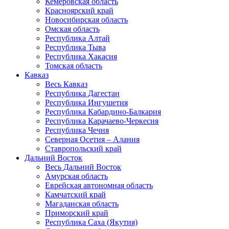
Кемеровская область
Красноярский край
Новосибирская область
Омская область
Республика Алтай
Республика Тыва
Республика Хакасия
Томская область
Кавказ
Весь Кавказ
Республика Дагестан
Республика Ингушетия
Республика Кабардино-Балкария
Республика Карачаево-Черкесия
Республика Чечня
Северная Осетия – Алания
Ставропольский край
Дальний Восток
Весь Дальний Восток
Амурская область
Еврейская автономная область
Камчатский край
Магаданская область
Приморский край
Республика Саха (Якутия)