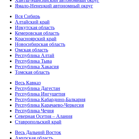
Ханты-Мансийский автономный округ
Ямало-Ненецкий автономный округ
Вся Сибирь
Алтайский край
Иркутская область
Кемеровская область
Красноярский край
Новосибирская область
Омская область
Республика Алтай
Республика Тыва
Республика Хакасия
Томская область
Весь Кавказ
Республика Дагестан
Республика Ингушетия
Республика Кабардино-Балкария
Республика Карачаево-Черкесия
Республика Чечня
Северная Осетия – Алания
Ставропольский край
Весь Дальний Восток
Амурская область