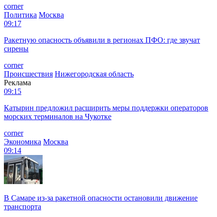
corner
Политика
Москва
09:17
Ракетную опасность объявили в регионах ПФО: где звучат
сирены
corner
Происшествия
Нижегородская область
Реклама
09:15
Катырин предложил расширить меры поддержки операторов
морских терминалов на Чукотке
corner
Экономика
Москва
09:14
В Самаре из-за ракетной опасности остановили движение
транспорта