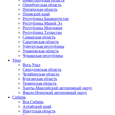
Нижегородская область
Оренбургская область
Пензенская область
Пермский край
Республика Башкортостан
Республика Марий Эл
Республика Мордовия
Республика Татарстан
Самарская область
Саратовская область
Удмуртская республика
Ульяновская область
Чувашская республика
Урал
Весь Урал
Свердловская область
Челябинская область
Курганская область
Тюменская область
Ханты-Мансийский автономный округ
Ямало-Ненецкий автономный округ
Сибирь
Вся Сибирь
Алтайский край
Иркутская область