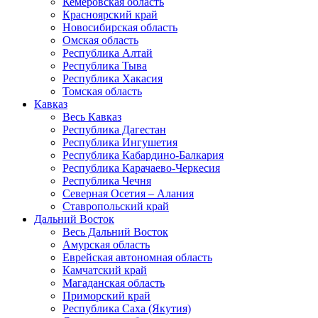
Кемеровская область
Красноярский край
Новосибирская область
Омская область
Республика Алтай
Республика Тыва
Республика Хакасия
Томская область
Кавказ
Весь Кавказ
Республика Дагестан
Республика Ингушетия
Республика Кабардино-Балкария
Республика Карачаево-Черкесия
Республика Чечня
Северная Осетия – Алания
Ставропольский край
Дальний Восток
Весь Дальний Восток
Амурская область
Еврейская автономная область
Камчатский край
Магаданская область
Приморский край
Республика Саха (Якутия)