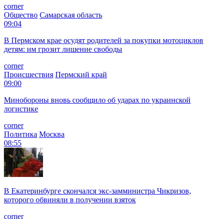
corner
Общество
Самарская область
09:04
В Пермском крае осудят родителей за покупки мотоциклов
детям: им грозит лишение свободы
corner
Происшествия
Пермский край
09:00
Минобороны вновь сообщило об ударах по украинской
логистике
corner
Политика
Москва
08:55
В Екатеринбурге скончался экс-замминистра Чикризов,
которого обвиняли в получении взяток
corner