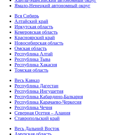
Ханты-Мансийский автономный округ
Ямало-Ненецкий автономный округ
Вся Сибирь
Алтайский край
Иркутская область
Кемеровская область
Красноярский край
Новосибирская область
Омская область
Республика Алтай
Республика Тыва
Республика Хакасия
Томская область
Весь Кавказ
Республика Дагестан
Республика Ингушетия
Республика Кабардино-Балкария
Республика Карачаево-Черкесия
Республика Чечня
Северная Осетия – Алания
Ставропольский край
Весь Дальний Восток
Амурская область