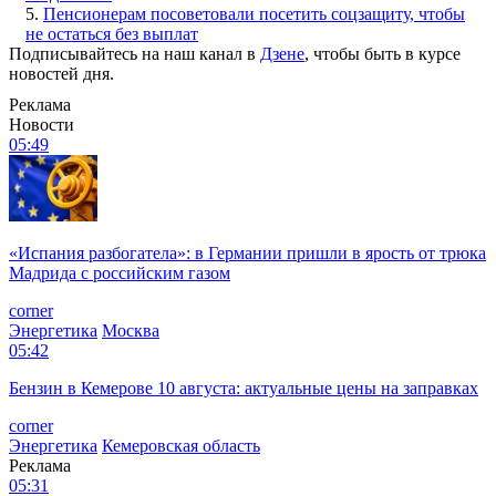
5.
Пенсионерам посоветовали посетить соцзащиту, чтобы
не остаться без выплат
Подписывайтесь на наш канал в
Дзене
, чтобы быть в курсе
новостей дня.
Реклама
Новости
05:49
«Испания разбогатела»: в Германии пришли в ярость от трюка
Мадрида с российским газом
corner
Энергетика
Москва
05:42
Бензин в Кемерове 10 августа: актуальные цены на заправках
corner
Энергетика
Кемеровская область
Реклама
05:31