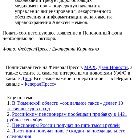
заболеваний требует дорогостоящих
медикаментов»,– подчеркнул начальник
управления лицензирования, лекарственного
обеспечения и информатизации департамента
здравоохранения Алексей Немков.
Подать соответствующее заявление в Пенсионный фонд
необходимо до 1 октября.
Фото: ФедералПресс / Екатерина Кириченко
Подписывайтесь на ФедералПресс в
МАХ
,
Дзен.Новости
, а
также следите за самыми интересными новостями УрФО в
канале
Дзен
. Все самое важное и оперативное — в telegram-
канале «
ФедералПресс
».
Еще по теме:
1.
В Тюменской области «социальное такси» делает 18
тысяч выездов в год
2.
Российским пенсионерам пообещали прибавку в 1421
рубль с сентября
3.
Пенсионеры России получат по пять тысяч рублей
4.
Льготники получат новые скидки на поезда дальнего
следования