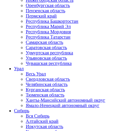
Нижегородская область
Оренбургская область
Пензенская область
Пермский край
Республика Башкортостан
Республика Марий Эл
Республика Мордовия
Республика Татарстан
Самарская область
Саратовская область
Удмуртская республика
Ульяновская область
Чувашская республика
Урал
Весь Урал
Свердловская область
Челябинская область
Курганская область
Тюменская область
Ханты-Мансийский автономный округ
Ямало-Ненецкий автономный округ
Сибирь
Вся Сибирь
Алтайский край
Иркутская область