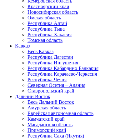
Кемеровская область
Красноярский край
Новосибирская область
Омская область
Республика Алтай
Республика Тыва
Республика Хакасия
Томская область
Кавказ
Весь Кавказ
Республика Дагестан
Республика Ингушетия
Республика Кабардино-Балкария
Республика Карачаево-Черкесия
Республика Чечня
Северная Осетия – Алания
Ставропольский край
Дальний Восток
Весь Дальний Восток
Амурская область
Еврейская автономная область
Камчатский край
Магаданская область
Приморский край
Республика Саха (Якутия)