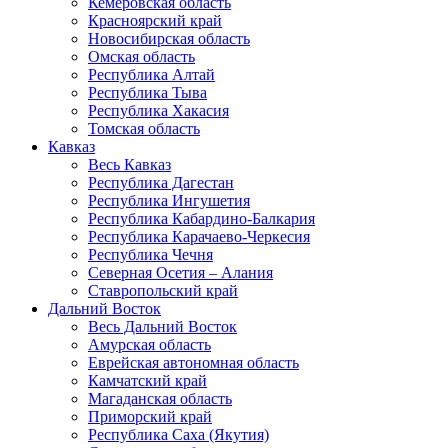
Кемеровская область
Красноярский край
Новосибирская область
Омская область
Республика Алтай
Республика Тыва
Республика Хакасия
Томская область
Кавказ
Весь Кавказ
Республика Дагестан
Республика Ингушетия
Республика Кабардино-Балкария
Республика Карачаево-Черкесия
Республика Чечня
Северная Осетия – Алания
Ставропольский край
Дальний Восток
Весь Дальний Восток
Амурская область
Еврейская автономная область
Камчатский край
Магаданская область
Приморский край
Республика Саха (Якутия)