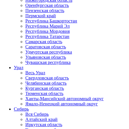
Нижегородская область
Оренбургская область
Пензенская область
Пермский край
Республика Башкортостан
Республика Марий Эл
Республика Мордовия
Республика Татарстан
Самарская область
Саратовская область
Удмуртская республика
Ульяновская область
Чувашская республика
Урал
Весь Урал
Свердловская область
Челябинская область
Курганская область
Тюменская область
Ханты-Мансийский автономный округ
Ямало-Ненецкий автономный округ
Сибирь
Вся Сибирь
Алтайский край
Иркутская область