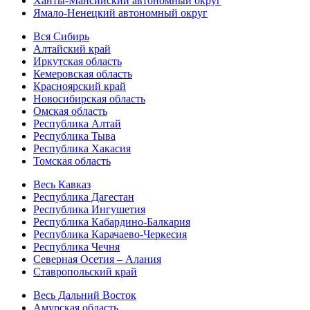
Ханты-Мансийский автономный округ
Ямало-Ненецкий автономный округ
Вся Сибирь
Алтайский край
Иркутская область
Кемеровская область
Красноярский край
Новосибирская область
Омская область
Республика Алтай
Республика Тыва
Республика Хакасия
Томская область
Весь Кавказ
Республика Дагестан
Республика Ингушетия
Республика Кабардино-Балкария
Республика Карачаево-Черкесия
Республика Чечня
Северная Осетия – Алания
Ставропольский край
Весь Дальний Восток
Амурская область