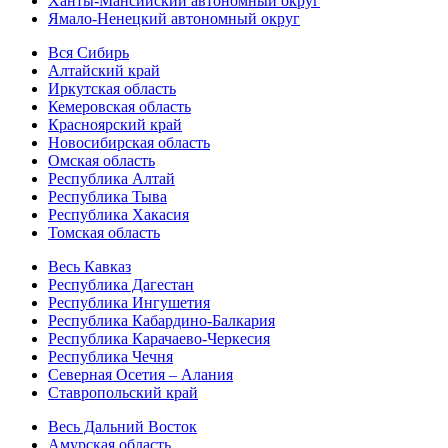
Ханты-Мансийский автономный округ
Ямало-Ненецкий автономный округ
Вся Сибирь
Алтайский край
Иркутская область
Кемеровская область
Красноярский край
Новосибирская область
Омская область
Республика Алтай
Республика Тыва
Республика Хакасия
Томская область
Весь Кавказ
Республика Дагестан
Республика Ингушетия
Республика Кабардино-Балкария
Республика Карачаево-Черкесия
Республика Чечня
Северная Осетия – Алания
Ставропольский край
Весь Дальний Восток
Амурская область