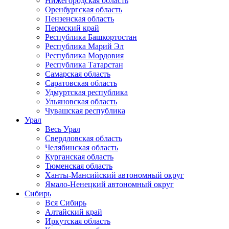
Нижегородская область
Оренбургская область
Пензенская область
Пермский край
Республика Башкортостан
Республика Марий Эл
Республика Мордовия
Республика Татарстан
Самарская область
Саратовская область
Удмуртская республика
Ульяновская область
Чувашская республика
Урал
Весь Урал
Свердловская область
Челябинская область
Курганская область
Тюменская область
Ханты-Мансийский автономный округ
Ямало-Ненецкий автономный округ
Сибирь
Вся Сибирь
Алтайский край
Иркутская область