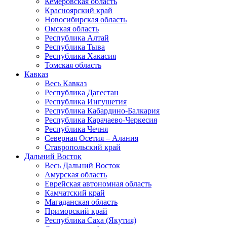
Кемеровская область
Красноярский край
Новосибирская область
Омская область
Республика Алтай
Республика Тыва
Республика Хакасия
Томская область
Кавказ
Весь Кавказ
Республика Дагестан
Республика Ингушетия
Республика Кабардино-Балкария
Республика Карачаево-Черкесия
Республика Чечня
Северная Осетия – Алания
Ставропольский край
Дальний Восток
Весь Дальний Восток
Амурская область
Еврейская автономная область
Камчатский край
Магаданская область
Приморский край
Республика Саха (Якутия)