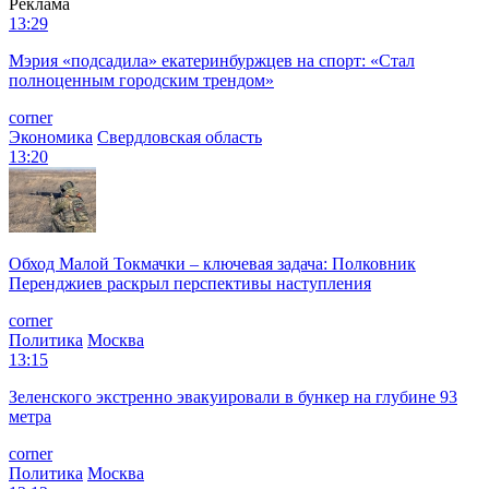
Реклама
13:29
Мэрия «подсадила» екатеринбуржцев на спорт: «Стал
полноценным городским трендом»
corner
Экономика
Свердловская область
13:20
Обход Малой Токмачки – ключевая задача: Полковник
Перенджиев раскрыл перспективы наступления
corner
Политика
Москва
13:15
Зеленского экстренно эвакуировали в бункер на глубине 93
метра
corner
Политика
Москва