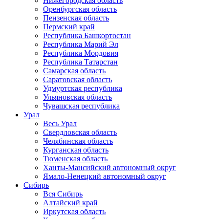
Нижегородская область
Оренбургская область
Пензенская область
Пермский край
Республика Башкортостан
Республика Марий Эл
Республика Мордовия
Республика Татарстан
Самарская область
Саратовская область
Удмуртская республика
Ульяновская область
Чувашская республика
Урал
Весь Урал
Свердловская область
Челябинская область
Курганская область
Тюменская область
Ханты-Мансийский автономный округ
Ямало-Ненецкий автономный округ
Сибирь
Вся Сибирь
Алтайский край
Иркутская область