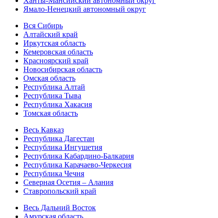
Ханты-Мансийский автономный округ
Ямало-Ненецкий автономный округ
Вся Сибирь
Алтайский край
Иркутская область
Кемеровская область
Красноярский край
Новосибирская область
Омская область
Республика Алтай
Республика Тыва
Республика Хакасия
Томская область
Весь Кавказ
Республика Дагестан
Республика Ингушетия
Республика Кабардино-Балкария
Республика Карачаево-Черкесия
Республика Чечня
Северная Осетия – Алания
Ставропольский край
Весь Дальний Восток
Амурская область