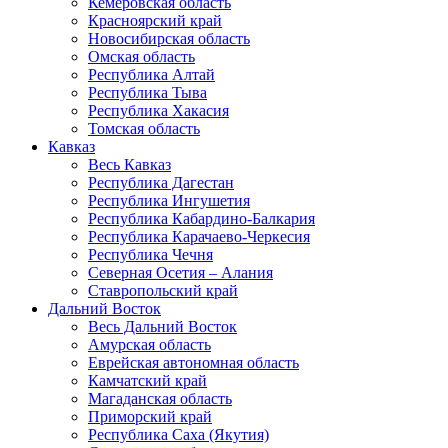
Кемеровская область
Красноярский край
Новосибирская область
Омская область
Республика Алтай
Республика Тыва
Республика Хакасия
Томская область
Кавказ
Весь Кавказ
Республика Дагестан
Республика Ингушетия
Республика Кабардино-Балкария
Республика Карачаево-Черкесия
Республика Чечня
Северная Осетия – Алания
Ставропольский край
Дальний Восток
Весь Дальний Восток
Амурская область
Еврейская автономная область
Камчатский край
Магаданская область
Приморский край
Республика Саха (Якутия)