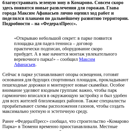
благоустраивать зеленую зону в Комарово. Совсем скоро
здесь появятся новые развлечения для горожан. Глава
города Максим Афанасьев лично оценил ход работ и
поделился планами по дальнейшему развитию территории.
Подробности – на «ФедералПресс».
«Открываю небольшой секрет: в парке появится
площадка для падел-тенниса – договор
практически подписан, оборудование скоро
прибудет. А в мае начнется монтаж увлекательного
веревочного парка!» – сообщил
Максим
Афанасьев
.
Сейчас в парке устанавливают опоры освещения, готовят
основания для будущих спортивных площадок, прокладывают
пешеходные дорожки и монтируют новые скамейки. Особое
внимание уделяют входным группам: важно, чтобы парк
гармонично вписался в окружающую застройку и был удобен
для всех жителей близлежащих районов. Также специалисты
прорабатывают схемы расположения газонов, чтобы создать
максимально уютную и эстетичную среду.
Ранее «ФедералПресс» сообщал, что строительство «Комарово
Парка» в Тюмени временно приостанавливали. Местные