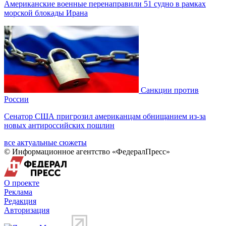
Американские военные перенаправили 51 судно в рамках
морской блокады Ирана
Санкции против
России
Сенатор США пригрозил американцам обнищанием из-за
новых антироссийских пошлин
все актуальные сюжеты
© Информационное агентство «ФедералПресс»
О проекте
Реклама
Редакция
Авторизация