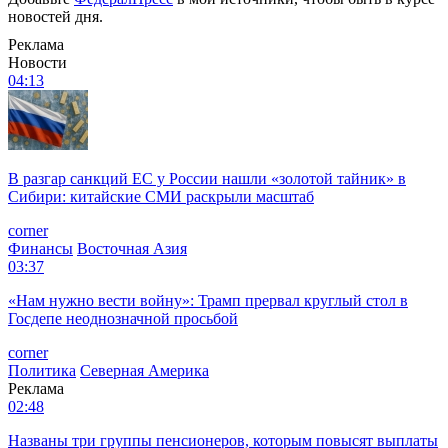
новостей дня.
Реклама
Новости
04:13
В разгар санкций ЕС у России нашли «золотой тайник» в
Сибири: китайские СМИ раскрыли масштаб
corner
Финансы
Восточная Азия
03:37
«Нам нужно вести войну»: Трамп прервал круглый стол в
Госдепе неоднозначной просьбой
corner
Политика
Северная Америка
Реклама
02:48
Названы три группы пенсионеров, которым повысят выплаты