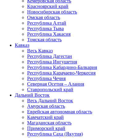
Кемеровская область
Красноярский край
Новосибирская область
Омская область
Республика Алтай
Республика Тыва
Республика Хакасия
Томская область
Кавказ
Весь Кавказ
Республика Дагестан
Республика Ингушетия
Республика Кабардино-Балкария
Республика Карачаево-Черкесия
Республика Чечня
Северная Осетия – Алания
Ставропольский край
Дальний Восток
Весь Дальний Восток
Амурская область
Еврейская автономная область
Камчатский край
Магаданская область
Приморский край
Республика Саха (Якутия)