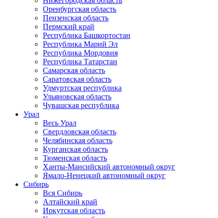
Нижегородская область
Оренбургская область
Пензенская область
Пермский край
Республика Башкортостан
Республика Марий Эл
Республика Мордовия
Республика Татарстан
Самарская область
Саратовская область
Удмуртская республика
Ульяновская область
Чувашская республика
Урал
Весь Урал
Свердловская область
Челябинская область
Курганская область
Тюменская область
Ханты-Мансийский автономный округ
Ямало-Ненецкий автономный округ
Сибирь
Вся Сибирь
Алтайский край
Иркутская область