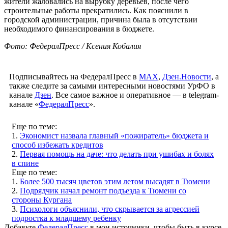
жители жаловались на вырубку деревьев, после чего
строительные работы прекратились. Как пояснили в
городской администрации, причина была в отсутствии
необходимого финансирования в бюджете.
Фото: ФедералПресс / Ксения Кобалия
Подписывайтесь на ФедералПресс в
МАХ
,
Дзен.Новости
, а
также следите за самыми интересными новостями УрФО в
канале
Дзен
. Все самое важное и оперативное — в telegram-
канале «
ФедералПресс
».
Еще по теме:
1.
Экономист назвала главный «пожиратель» бюджета и
способ избежать кредитов
2.
Первая помощь на даче: что делать при ушибах и болях
в спине
Еще по теме:
1.
Более 500 тысяч цветов этим летом высадят в Тюмени
2.
Подрядчик начал ремонт подъезда к Тюмени со
стороны Кургана
3.
Психологи объяснили, что скрывается за агрессией
подростка к младшему ребенку
Добавьте
ФедералПресс
в мои источники, чтобы быть в курсе