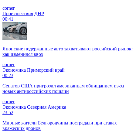
corner
Происшествия
ДНР
00:41
Японские подержанные авто захватывают российский рынок:
как изменился ввоз
corner
Экономика
Приморский край
00:23
Сенатор США пригрозил американцам обнищанием из-за
новых антироссийских пошлин
corner
Экономика
Северная Америка
23:52
Мирные жители Белгородчины пострадали при атаках
вражеских дронов