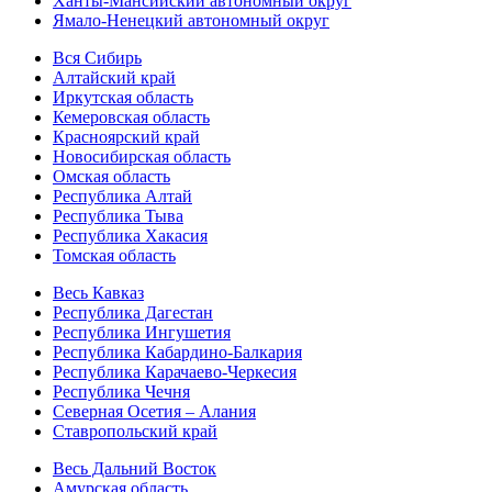
Ханты-Мансийский автономный округ
Ямало-Ненецкий автономный округ
Вся Сибирь
Алтайский край
Иркутская область
Кемеровская область
Красноярский край
Новосибирская область
Омская область
Республика Алтай
Республика Тыва
Республика Хакасия
Томская область
Весь Кавказ
Республика Дагестан
Республика Ингушетия
Республика Кабардино-Балкария
Республика Карачаево-Черкесия
Республика Чечня
Северная Осетия – Алания
Ставропольский край
Весь Дальний Восток
Амурская область