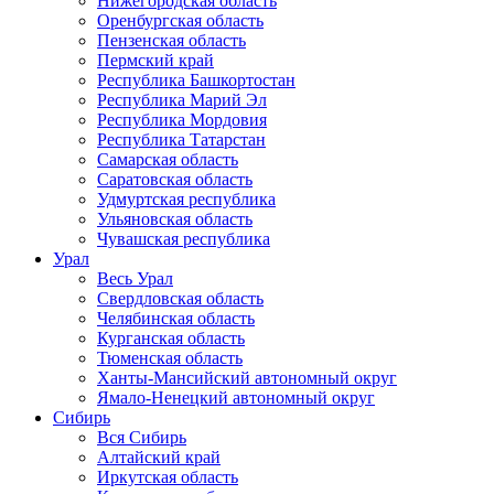
Нижегородская область
Оренбургская область
Пензенская область
Пермский край
Республика Башкортостан
Республика Марий Эл
Республика Мордовия
Республика Татарстан
Самарская область
Саратовская область
Удмуртская республика
Ульяновская область
Чувашская республика
Урал
Весь Урал
Свердловская область
Челябинская область
Курганская область
Тюменская область
Ханты-Мансийский автономный округ
Ямало-Ненецкий автономный округ
Сибирь
Вся Сибирь
Алтайский край
Иркутская область