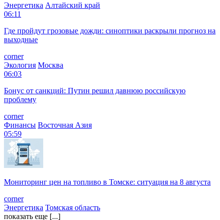
Энергетика
Алтайский край
06:11
Где пройдут грозовые дожди: синоптики раскрыли прогноз на
выходные
corner
Экология
Москва
06:03
Бонус от санкций: Путин решил давнюю российскую
проблему
corner
Финансы
Восточная Азия
05:59
Мониторинг цен на топливо в Томске: ситуация на 8 августа
corner
Энергетика
Томская область
показать еще [...]