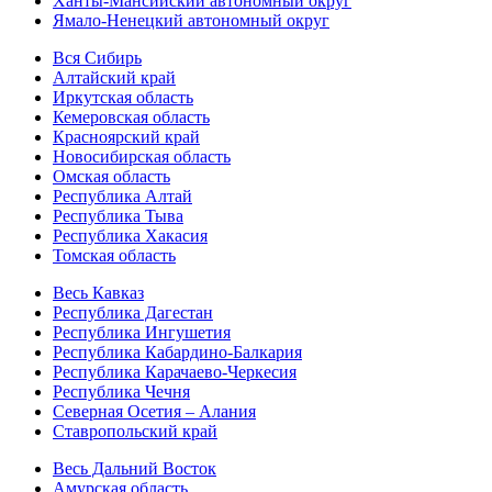
Ханты-Мансийский автономный округ
Ямало-Ненецкий автономный округ
Вся Сибирь
Алтайский край
Иркутская область
Кемеровская область
Красноярский край
Новосибирская область
Омская область
Республика Алтай
Республика Тыва
Республика Хакасия
Томская область
Весь Кавказ
Республика Дагестан
Республика Ингушетия
Республика Кабардино-Балкария
Республика Карачаево-Черкесия
Республика Чечня
Северная Осетия – Алания
Ставропольский край
Весь Дальний Восток
Амурская область