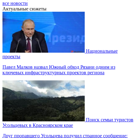
все новости
Актуальные сюжеты
Национальные
проекты
Павел Малков назвал Южный обход Рязани одним из
ключевых инфраструктурных проектов региона
Поиск семьи туристов
Усольцевых в Красноярском крае
Друг пропавшего Усольцева получил странное сообщение: