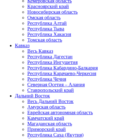
Кемеровская область
Красноярский край
Новосибирская область
Омская область
Республика Алтай
Республика Тыва
Республика Хакасия
Томская область
Кавказ
Весь Кавказ
Республика Дагестан
Республика Ингушетия
Республика Кабардино-Балкария
Республика Карачаево-Черкесия
Республика Чечня
Северная Осетия – Алания
Ставропольский край
Дальний Восток
Весь Дальний Восток
Амурская область
Еврейская автономная область
Камчатский край
Магаданская область
Приморский край
Республика Саха (Якутия)