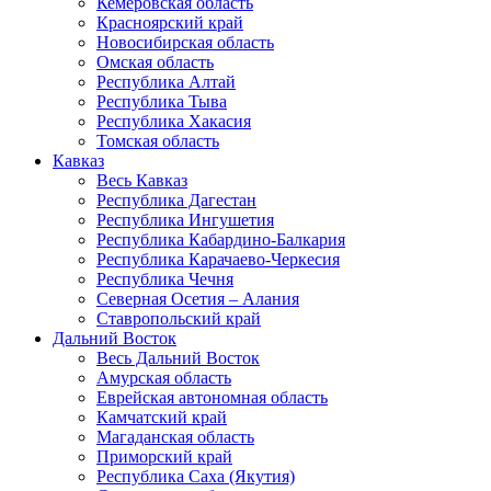
Кемеровская область
Красноярский край
Новосибирская область
Омская область
Республика Алтай
Республика Тыва
Республика Хакасия
Томская область
Кавказ
Весь Кавказ
Республика Дагестан
Республика Ингушетия
Республика Кабардино-Балкария
Республика Карачаево-Черкесия
Республика Чечня
Северная Осетия – Алания
Ставропольский край
Дальний Восток
Весь Дальний Восток
Амурская область
Еврейская автономная область
Камчатский край
Магаданская область
Приморский край
Республика Саха (Якутия)