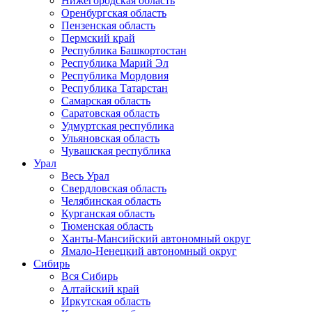
Нижегородская область
Оренбургская область
Пензенская область
Пермский край
Республика Башкортостан
Республика Марий Эл
Республика Мордовия
Республика Татарстан
Самарская область
Саратовская область
Удмуртская республика
Ульяновская область
Чувашская республика
Урал
Весь Урал
Свердловская область
Челябинская область
Курганская область
Тюменская область
Ханты-Мансийский автономный округ
Ямало-Ненецкий автономный округ
Сибирь
Вся Сибирь
Алтайский край
Иркутская область