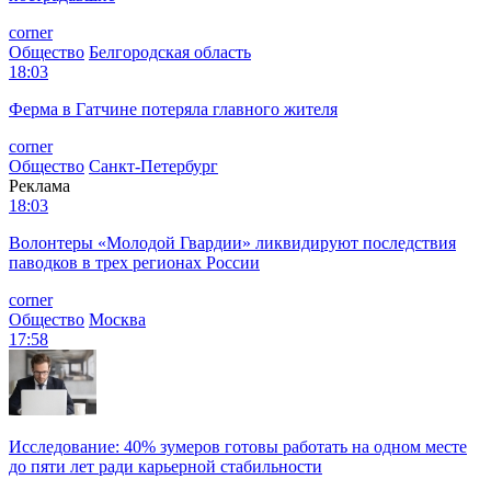
corner
Общество
Белгородская область
18:03
Ферма в Гатчине потеряла главного жителя
corner
Общество
Санкт-Петербург
Реклама
18:03
Волонтеры «Молодой Гвардии» ликвидируют последствия
паводков в трех регионах России
corner
Общество
Москва
17:58
Исследование: 40% зумеров готовы работать на одном месте
до пяти лет ради карьерной стабильности