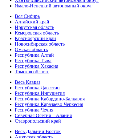
Ханты-Мансийский автономный округ
Ямало-Ненецкий автономный округ
Вся Сибирь
Алтайский край
Иркутская область
Кемеровская область
Красноярский край
Новосибирская область
Омская область
Республика Алтай
Республика Тыва
Республика Хакасия
Томская область
Весь Кавказ
Республика Дагестан
Республика Ингушетия
Республика Кабардино-Балкария
Республика Карачаево-Черкесия
Республика Чечня
Северная Осетия – Алания
Ставропольский край
Весь Дальний Восток
Амурская область