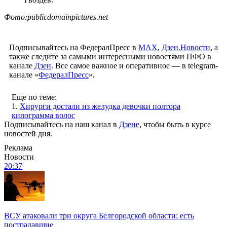
Фото:publicdomainpictures.net
Подписывайтесь на ФедералПресс в
МАХ
,
Дзен.Новости
, а
также следите за самыми интересными новостями ПФО в
канале
Дзен
. Все самое важное и оперативное — в telegram-
канале «
ФедералПресс
».
Еще по теме:
1.
Хирурги достали из желудка девочки полтора
килограмма волос
Подписывайтесь на наш канал в
Дзене
, чтобы быть в курсе
новостей дня.
Реклама
Новости
20:37
ВСУ атаковали три округа Белгородской области: есть
пострадавшие