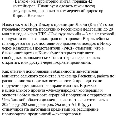
«Велком» на территорию Китая, порядка 42
контейнеров. Планируем сделать такой поезд
регулярным», – рассказал коммерческий директор
Кирилл Васильев.
Известно, что Порт Инкоу в провинции Ляони (Китай) готов
глобально покупать продукцию Российской федерации до 20
млн т в год, а через ТЛК «Южноуральский» – 3 млн т готовой
продукции во всех видах транспортировки. В дальнейшем
планируется запуск постоянного движения поездов в Инкоу
через Казахстан. Представители «РЖД» отметили, что в
ближайшее время в Китае будет открыто еще шесть
свободных экономических зон, и задача перевозчиков –
открыть к ним доступ через якорные провинции.
Как отметил исполняющий обязанности заместителя
министра сельского хозяйства Александр Раевский, работа по
расширению экспортных возможностей проводится по
поручению регионального правительства. В рамках
национального проекта «Международная кооперация и
экспорт» объем экспорта аграрной продукции с территории
Челябинской области должен вырасти втрое и составить в
2024 году 292 млн долларов. Экспорт АПК будут
стимулировать льготными кредитами на расширение
производства предприятий – экспортеров и