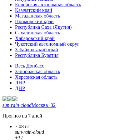
Еврейская автономная область
Камчатский край
Магаданская область
Приморский край
Республика Саха (Якутия)
Сахалинская область
Хабаровский край
Чукотский автономный округ
Забайкальский край
Республика Бурятия
Весь Донбасс
Запорожская область
Херсонская область
ЛНР
ДНР
sun-rain-cloud
Москва
+32
Прогноз на 7 дней
7.08 пт
sun-rain-cloud
+32