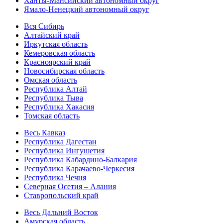
Ханты-Мансийский автономный округ
Ямало-Ненецкий автономный округ
Вся Сибирь
Алтайский край
Иркутская область
Кемеровская область
Красноярский край
Новосибирская область
Омская область
Республика Алтай
Республика Тыва
Республика Хакасия
Томская область
Весь Кавказ
Республика Дагестан
Республика Ингушетия
Республика Кабардино-Балкария
Республика Карачаево-Черкесия
Республика Чечня
Северная Осетия – Алания
Ставропольский край
Весь Дальний Восток
Амурская область