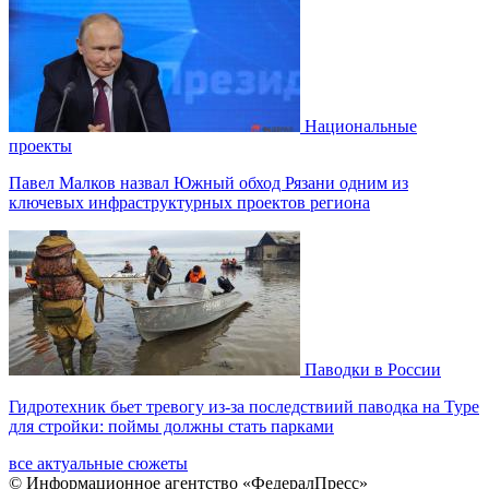
Национальные
проекты
Павел Малков назвал Южный обход Рязани одним из
ключевых инфраструктурных проектов региона
Паводки в России
Гидротехник бьет тревогу из-за последствиий паводка на Туре
для стройки: поймы должны стать парками
все актуальные сюжеты
© Информационное агентство «ФедералПресс»