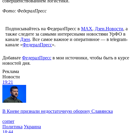
совершенствованием логистики.
Фото: ФедералПресс
Подписывайтесь на ФедералПресс в
МАХ
,
Дзен.Новости
, а
также следите за самыми интересными новостями УрФО в
канале
Дзен
. Все самое важное и оперативное — в telegram-
канале «
ФедералПресс
».
Добавьте
ФедералПресс
в мои источники, чтобы быть в курсе
новостей дня.
Реклама
Новости
19:21
В Киеве признали недостаточную оборону Славянска
corner
Политика
Украина
18:44