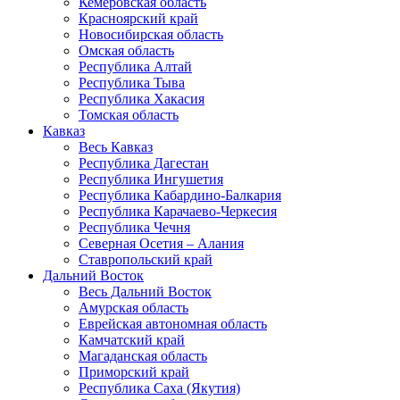
Кемеровская область
Красноярский край
Новосибирская область
Омская область
Республика Алтай
Республика Тыва
Республика Хакасия
Томская область
Кавказ
Весь Кавказ
Республика Дагестан
Республика Ингушетия
Республика Кабардино-Балкария
Республика Карачаево-Черкесия
Республика Чечня
Северная Осетия – Алания
Ставропольский край
Дальний Восток
Весь Дальний Восток
Амурская область
Еврейская автономная область
Камчатский край
Магаданская область
Приморский край
Республика Саха (Якутия)