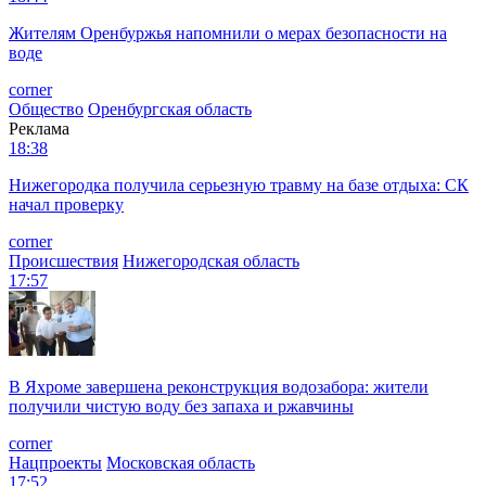
Жителям Оренбуржья напомнили о мерах безопасности на
воде
corner
Общество
Оренбургская область
Реклама
18:38
Нижегородка получила серьезную травму на базе отдыха: СК
начал проверку
corner
Происшествия
Нижегородская область
17:57
В Яхроме завершена реконструкция водозабора: жители
получили чистую воду без запаха и ржавчины
corner
Нацпроекты
Московская область
17:52