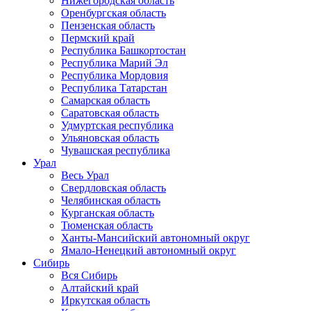
Нижегородская область
Оренбургская область
Пензенская область
Пермский край
Республика Башкортостан
Республика Марий Эл
Республика Мордовия
Республика Татарстан
Самарская область
Саратовская область
Удмуртская республика
Ульяновская область
Чувашская республика
Урал
Весь Урал
Свердловская область
Челябинская область
Курганская область
Тюменская область
Ханты-Мансийский автономный округ
Ямало-Ненецкий автономный округ
Сибирь
Вся Сибирь
Алтайский край
Иркутская область