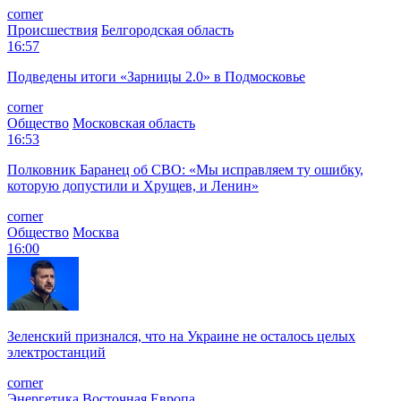
corner
Происшествия
Белгородская область
16:57
Подведены итоги «Зарницы 2.0» в Подмосковье
corner
Общество
Московская область
16:53
Полковник Баранец об СВО: «Мы исправляем ту ошибку,
которую допустили и Хрущев, и Ленин»
corner
Общество
Москва
16:00
Зеленский признался, что на Украине не осталось целых
электростанций
corner
Энергетика
Восточная Европа