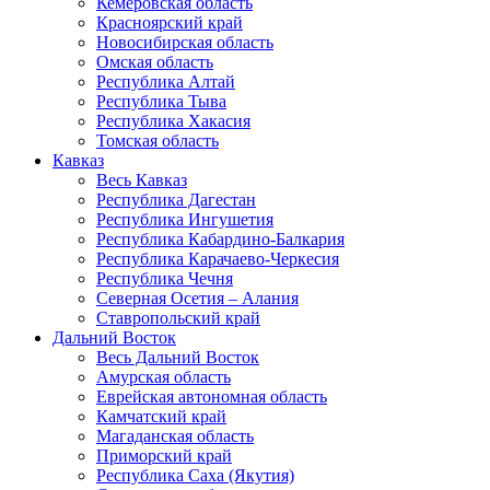
Кемеровская область
Красноярский край
Новосибирская область
Омская область
Республика Алтай
Республика Тыва
Республика Хакасия
Томская область
Кавказ
Весь Кавказ
Республика Дагестан
Республика Ингушетия
Республика Кабардино-Балкария
Республика Карачаево-Черкесия
Республика Чечня
Северная Осетия – Алания
Ставропольский край
Дальний Восток
Весь Дальний Восток
Амурская область
Еврейская автономная область
Камчатский край
Магаданская область
Приморский край
Республика Саха (Якутия)