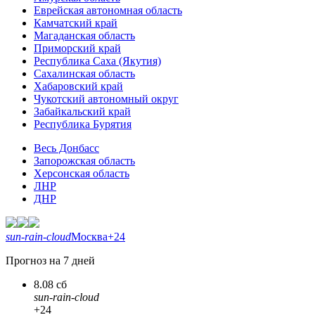
Еврейская автономная область
Камчатский край
Магаданская область
Приморский край
Республика Саха (Якутия)
Сахалинская область
Хабаровский край
Чукотский автономный округ
Забайкальский край
Республика Бурятия
Весь Донбасс
Запорожская область
Херсонская область
ЛНР
ДНР
sun-rain-cloud
Москва
+24
Прогноз на 7 дней
8.08 сб
sun-rain-cloud
+24