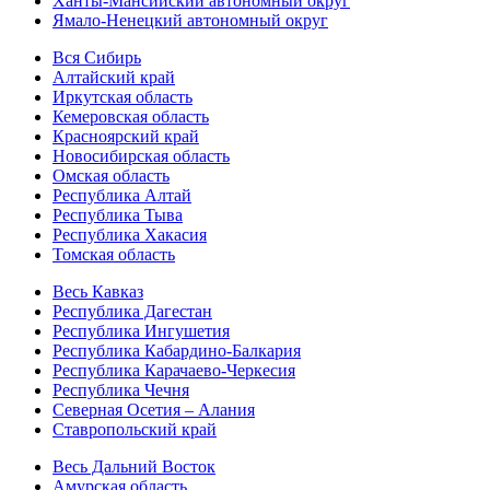
Ханты-Мансийский автономный округ
Ямало-Ненецкий автономный округ
Вся Сибирь
Алтайский край
Иркутская область
Кемеровская область
Красноярский край
Новосибирская область
Омская область
Республика Алтай
Республика Тыва
Республика Хакасия
Томская область
Весь Кавказ
Республика Дагестан
Республика Ингушетия
Республика Кабардино-Балкария
Республика Карачаево-Черкесия
Республика Чечня
Северная Осетия – Алания
Ставропольский край
Весь Дальний Восток
Амурская область