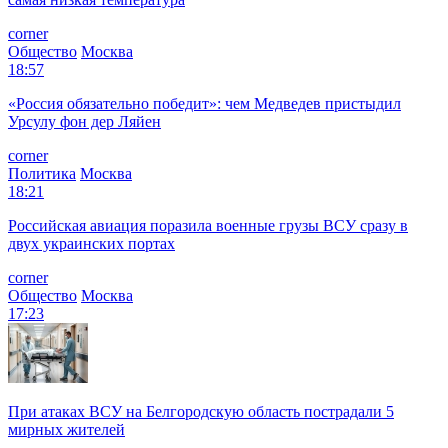
corner
Общество
Москва
18:57
«Россия обязательно победит»: чем Медведев пристыдил
Урсулу фон дер Ляйен
corner
Политика
Москва
18:21
Российская авиация поразила военные грузы ВСУ сразу в
двух украинских портах
corner
Общество
Москва
17:23
При атаках ВСУ на Белгородскую область пострадали 5
мирных жителей