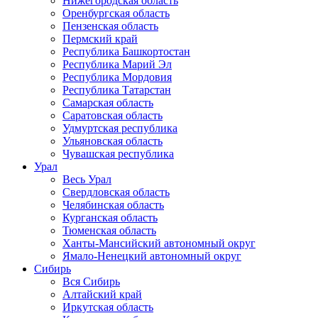
Нижегородская область
Оренбургская область
Пензенская область
Пермский край
Республика Башкортостан
Республика Марий Эл
Республика Мордовия
Республика Татарстан
Самарская область
Саратовская область
Удмуртская республика
Ульяновская область
Чувашская республика
Урал
Весь Урал
Свердловская область
Челябинская область
Курганская область
Тюменская область
Ханты-Мансийский автономный округ
Ямало-Ненецкий автономный округ
Сибирь
Вся Сибирь
Алтайский край
Иркутская область