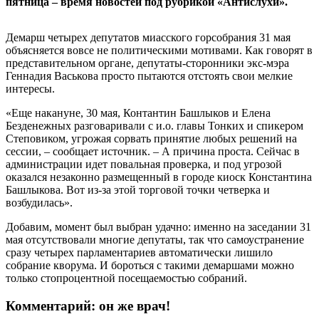
пятница – время новостей под рубрикой «Антислухи».
Демарш четырех депутатов миасского горсобрания 31 мая
объясняется вовсе не политическими мотивами. Как говорят в
представительном органе, депутаты-сторонники экс-мэра
Геннадия Васькова просто пытаются отстоять свои мелкие
интересы.
«Еще накануне, 30 мая, Контантин Башлыков и Елена
Безденежных разговаривали с и.о. главы Тонких и спикером
Степовиком, угрожая сорвать принятие любых решений на
сессии, – сообщает источник. – А причина проста. Сейчас в
администрации идет повальная проверка, и под угрозой
оказался незаконно размещенный в городе киоск Константина
Башлыкова. Вот из-за этой торговой точки четверка и
возбудилась».
Добавим, момент был выбран удачно: именно на заседании 31
мая отсутствовали многие депутаты, так что самоустранение
сразу четырех парламентариев автоматически лишило
собрание кворума. И бороться с такими демаршами можно
только стопроцентной посещаемостью собраний.
Комментарий: он же врач!