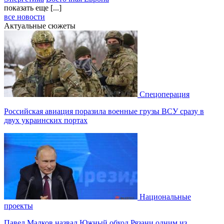
показать еще [...]
все новости
Актуальные сюжеты
Спецоперация
Российская авиация поразила военные грузы ВСУ сразу в
двух украинских портах
Национальные
проекты
Павел Малков назвал Южный обход Рязани одним из