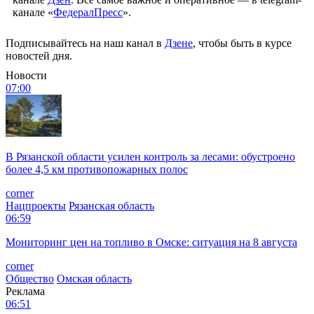
канале «
ФедералПресс
».
Подписывайтесь на наш канал в
Дзене
, чтобы быть в курсе
новостей дня.
Новости
07:00
В Рязанской области усилен контроль за лесами: обустроено
более 4,5 км противопожарных полос
corner
Нацпроекты
Рязанская область
06:59
Мониторинг цен на топливо в Омске: ситуация на 8 августа
corner
Общество
Омская область
Реклама
06:51