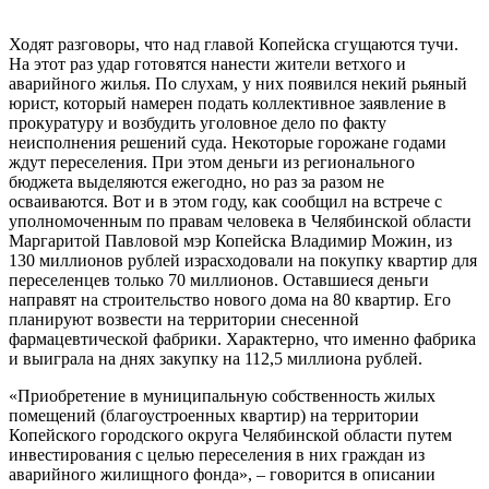
Ходят разговоры, что над главой Копейска сгущаются тучи.
На этот раз удар готовятся нанести жители ветхого и
аварийного жилья. По слухам, у них появился некий рьяный
юрист, который намерен подать коллективное заявление в
прокуратуру и возбудить уголовное дело по факту
неисполнения решений суда. Некоторые горожане годами
ждут переселения. При этом деньги из регионального
бюджета выделяются ежегодно, но раз за разом не
осваиваются. Вот и в этом году, как сообщил на встрече с
уполномоченным по правам человека в Челябинской области
Маргаритой Павловой мэр Копейска Владимир Можин, из
130 миллионов рублей израсходовали на покупку квартир для
переселенцев только 70 миллионов. Оставшиеся деньги
направят на строительство нового дома на 80 квартир. Его
планируют возвести на территории снесенной
фармацевтической фабрики. Характерно, что именно фабрика
и выиграла на днях закупку на 112,5 миллиона рублей.
«Приобретение в муниципальную собственность жилых
помещений (благоустроенных квартир) на территории
Копейского городского округа Челябинской области путем
инвестирования с целью переселения в них граждан из
аварийного жилищного фонда», – говорится в описании