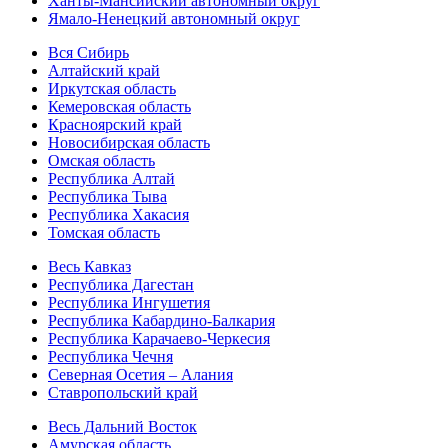
Ханты-Мансийский автономный округ
Ямало-Ненецкий автономный округ
Вся Сибирь
Алтайский край
Иркутская область
Кемеровская область
Красноярский край
Новосибирская область
Омская область
Республика Алтай
Республика Тыва
Республика Хакасия
Томская область
Весь Кавказ
Республика Дагестан
Республика Ингушетия
Республика Кабардино-Балкария
Республика Карачаево-Черкесия
Республика Чечня
Северная Осетия – Алания
Ставропольский край
Весь Дальний Восток
Амурская область