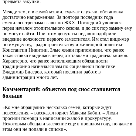
предмета закупки.
Между тем, и в самой мэрии, судачат слухачи, обстановка
достаточно напряженная. За полтора последних года
сменилось три зама главы по ЖКХ. Последний уволился
перед началом отопительного сезона, и до сих пор замену ему
не могут найти. При этом депутаты недавно одобрили
введение должности первого заместителя. Им стал вице-мэр
по имуществу, градостроительству и жилищной политике
Константин Никитин. Злые языки припомнили, что ранее
такая ставка вводилась перед отставками градоначальников.
Характерно, что ранее исполняющим обязанности
традиционно назначался зам по социальной политике
Владимир Бисеров, который посвятил работе в
администрации много лет.
Комментарий: объектов под снос становится
больше
«Ко мне обращались несколько семей, которые ждут
переселения, – рассказал юрист Максим Бабин. – Люди
просили помощи в написании жалоб в прокуратуру.
Некоторым обещали заселение еще в прошлом году, но даже в
этом они не попали в списки».