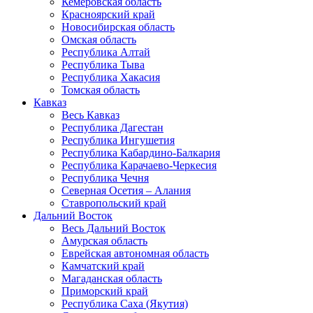
Кемеровская область
Красноярский край
Новосибирская область
Омская область
Республика Алтай
Республика Тыва
Республика Хакасия
Томская область
Кавказ
Весь Кавказ
Республика Дагестан
Республика Ингушетия
Республика Кабардино-Балкария
Республика Карачаево-Черкесия
Республика Чечня
Северная Осетия – Алания
Ставропольский край
Дальний Восток
Весь Дальний Восток
Амурская область
Еврейская автономная область
Камчатский край
Магаданская область
Приморский край
Республика Саха (Якутия)