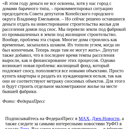
«В этом году деньги не все освоены, хотя у нас город с
домами барачного типа, – прокомментировал ситуацию
председатель Совета депутатов Копейсского городского
округа Владимир Емельянов. – Но сейчас решено оставшиеся
деньги отдать на инвестирование строительства жилья для
расселения домов под снос. Мы перевели земли под фабрикой
из промышленных в земли под жилищное строительство.
Вообще, проблема эта старая. Многие дома строились как
временные, засыпались шлаком. Их топили углем, когда он
был копеечным. Теперь люди там не могут жить». Депутат
также добавил, что в последнее время темпы расселения
выросли, как и финансирование этих процессов. Однако
возникает новая проблема: жилищный фонд, который
подлежит сносу, пополняется все новыми объектами. Просто
купить квартиры и раздать их нуждающимся нельзя, так как
они не соответствуют метражу сносимых объектов. Для этого
и будут строить отдельное малометражное жилье на месте
бывшей фабрики.
Фото: ФедералПресс
Подписывайтесь на ФедералПресс в
МАХ
,
Дзен.Новости
, а
также следите за самыми интересными новостями УрФО в
канале
Дзен
. Все самое важное и оперативное — в telegram-