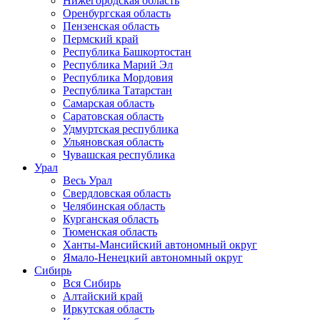
Нижегородская область
Оренбургская область
Пензенская область
Пермский край
Республика Башкортостан
Республика Марий Эл
Республика Мордовия
Республика Татарстан
Самарская область
Саратовская область
Удмуртская республика
Ульяновская область
Чувашская республика
Урал
Весь Урал
Свердловская область
Челябинская область
Курганская область
Тюменская область
Ханты-Мансийский автономный округ
Ямало-Ненецкий автономный округ
Сибирь
Вся Сибирь
Алтайский край
Иркутская область