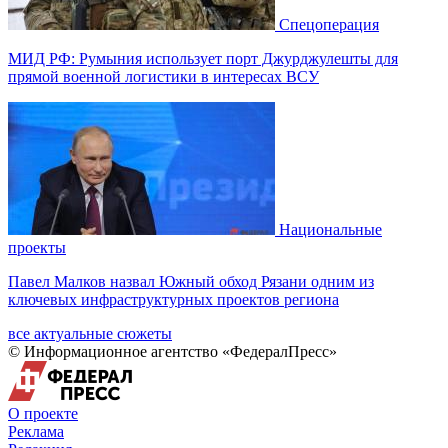
Спецоперация
МИД РФ: Румыния использует порт Джурджулешты для
прямой военной логистики в интересах ВСУ
Национальные
проекты
Павел Малков назвал Южный обход Рязани одним из
ключевых инфраструктурных проектов региона
все актуальные сюжеты
© Информационное агентство «ФедералПресс»
О проекте
Реклама