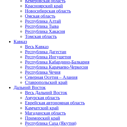
Кемеровская область
Красноярский край
Новосибирская область
Омская область
Республика Алтай
Республика Тыва
Республика Хакасия
Томская область
Кавказ
Весь Кавказ
Республика Дагестан
Республика Ингушетия
Республика Кабардино-Балкария
Республика Карачаево-Черкесия
Республика Чечня
Северная Осетия – Алания
Ставропольский край
Дальний Восток
Весь Дальний Восток
Амурская область
Еврейская автономная область
Камчатский край
Магаданская область
Приморский край
Республика Саха (Якутия)