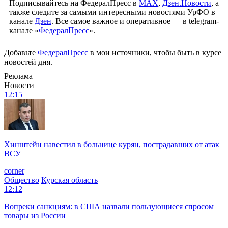
Подписывайтесь на ФедералПресс в
МАХ
,
Дзен.Новости
, а
также следите за самыми интересными новостями УрФО в
канале
Дзен
. Все самое важное и оперативное — в telegram-
канале «
ФедералПресс
».
Добавьте
ФедералПресс
в мои источники, чтобы быть в курсе
новостей дня.
Реклама
Новости
12:15
Хинштейн навестил в больнице курян, пострадавших от атак
ВСУ
corner
Общество
Курская область
12:12
Вопреки санкциям: в США назвали пользующиеся спросом
товары из России