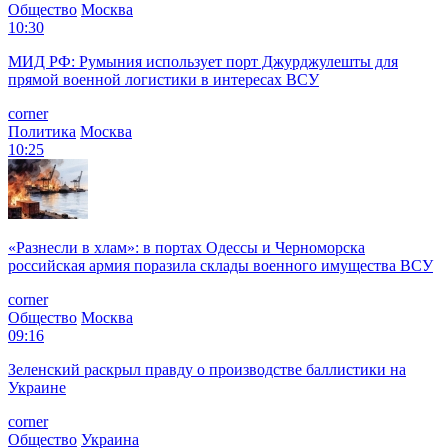
Общество
Москва
10:30
МИД РФ: Румыния использует порт Джурджулешты для
прямой военной логистики в интересах ВСУ
corner
Политика
Москва
10:25
«Разнесли в хлам»: в портах Одессы и Черноморска
российская армия поразила склады военного имущества ВСУ
corner
Общество
Москва
09:16
Зеленский раскрыл правду о производстве баллистики на
Украине
corner
Общество
Украина