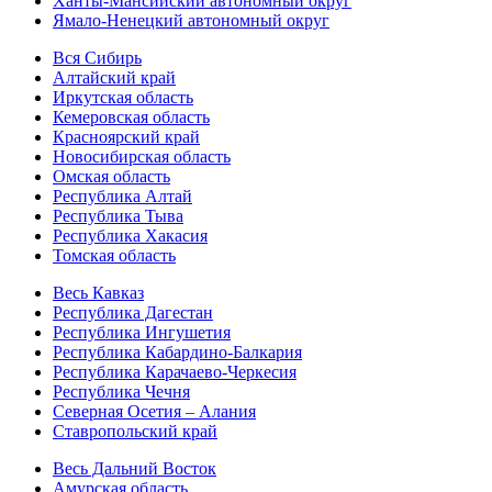
Ханты-Мансийский автономный округ
Ямало-Ненецкий автономный округ
Вся Сибирь
Алтайский край
Иркутская область
Кемеровская область
Красноярский край
Новосибирская область
Омская область
Республика Алтай
Республика Тыва
Республика Хакасия
Томская область
Весь Кавказ
Республика Дагестан
Республика Ингушетия
Республика Кабардино-Балкария
Республика Карачаево-Черкесия
Республика Чечня
Северная Осетия – Алания
Ставропольский край
Весь Дальний Восток
Амурская область