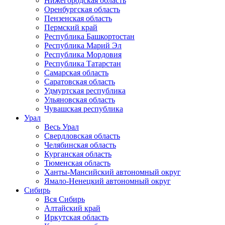
Нижегородская область
Оренбургская область
Пензенская область
Пермский край
Республика Башкортостан
Республика Марий Эл
Республика Мордовия
Республика Татарстан
Самарская область
Саратовская область
Удмуртская республика
Ульяновская область
Чувашская республика
Урал
Весь Урал
Свердловская область
Челябинская область
Курганская область
Тюменская область
Ханты-Мансийский автономный округ
Ямало-Ненецкий автономный округ
Сибирь
Вся Сибирь
Алтайский край
Иркутская область