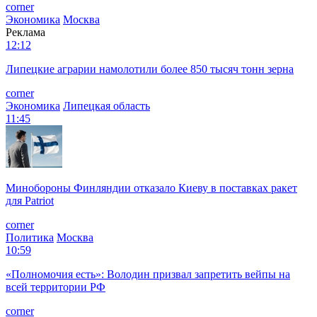
corner
Экономика
Москва
Реклама
12:12
Липецкие аграрии намолотили более 850 тысяч тонн зерна
corner
Экономика
Липецкая область
11:45
Минобороны Финляндии отказало Киеву в поставках ракет
для Patriot
corner
Политика
Москва
10:59
«Полномочия есть»: Володин призвал запретить вейпы на
всей территории РФ
corner