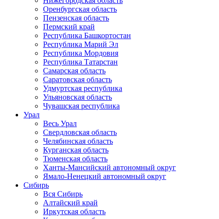
Нижегородская область
Оренбургская область
Пензенская область
Пермский край
Республика Башкортостан
Республика Марий Эл
Республика Мордовия
Республика Татарстан
Самарская область
Саратовская область
Удмуртская республика
Ульяновская область
Чувашская республика
Урал
Весь Урал
Свердловская область
Челябинская область
Курганская область
Тюменская область
Ханты-Мансийский автономный округ
Ямало-Ненецкий автономный округ
Сибирь
Вся Сибирь
Алтайский край
Иркутская область