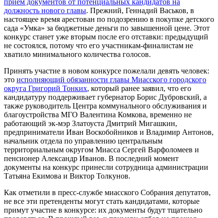
прием документов от потенциальных кандидатов на
должность нового главы
. Прежний, Геннадий Васьков, в
настоящее время арестован по подозрению в покупке детского
сада «Умка» за бюджетные деньги по завышенной цене. Этот
конкурс станет уже вторым после его отставки: предыдущий
не состоялся, потому что его участникам-финалистам не
хватило минимального количества голосов.
Принять участие в новом конкурсе пожелали девять человек:
это
исполняющий обязанности главы Миасского городского
округа Григорий Тонких
, который ранее заявил, что его
кандидатуру поддерживает губернатор Борис Дубровский, а
также руководитель Центра коммунального обслуживания и
благоустройства МГО Валентина Комкова, временно не
работающий эк-мэр Златоуста Дмитрий Мигашкин,
предприниматели Иван Воскобойников и Владимир Антонов,
начальник отдела по управлению центральным
территориальным округом Миасса Сергей Варфоломеев и
пенсионер Александр Иванов. В последний момент
документы на конкурс принесли сотрудница администрации
Татьяна Екимова и Виктор Толкунов.
Как отметили в пресс-службе миасского Собрания депутатов,
не все эти претенденты могут стать кандидатами, которые
примут участие в конкурсе: их документы будут тщательно