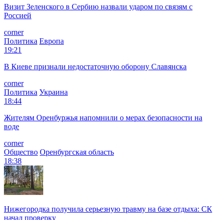
Визит Зеленского в Сербию назвали ударом по связям с
Россией
corner
Политика
Европа
19:21
В Киеве признали недостаточную оборону Славянска
corner
Политика
Украина
18:44
Жителям Оренбуржья напомнили о мерах безопасности на
воде
corner
Общество
Оренбургская область
18:38
Нижегородка получила серьезную травму на базе отдыха: СК
начал проверку