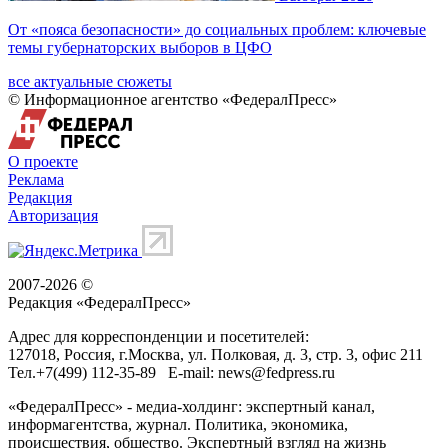
От «пояса безопасности» до социальных проблем: ключевые
темы губернаторских выборов в ЦФО
все актуальные сюжеты
© Информационное агентство «ФедералПресс»
О проекте
Реклама
Редакция
Авторизация
2007-2026 ©
Редакция «
ФедералПресс
»
Адрес для корреспонденции и посетителей:
127018
, Россия, г.
Москва
,
ул. Полковая, д. 3, стр. 3
, офис 211
Тел.
+7(499) 112-35-89
E-mail:
news@fedpress.ru
«ФедералПресс» - медиа-холдинг: экспертный канал,
информагентства, журнал. Политика, экономика,
происшествия, общество. Экспертный взгляд на жизнь