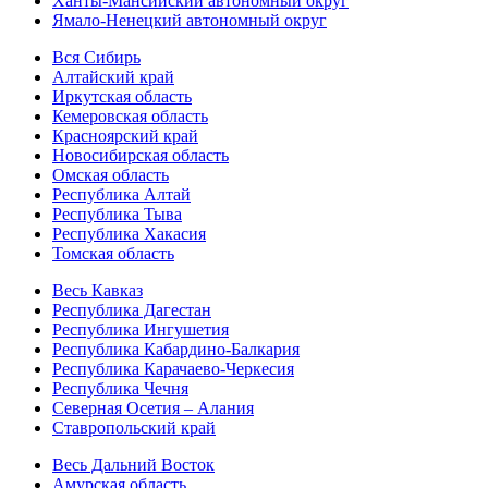
Ханты-Мансийский автономный округ
Ямало-Ненецкий автономный округ
Вся Сибирь
Алтайский край
Иркутская область
Кемеровская область
Красноярский край
Новосибирская область
Омская область
Республика Алтай
Республика Тыва
Республика Хакасия
Томская область
Весь Кавказ
Республика Дагестан
Республика Ингушетия
Республика Кабардино-Балкария
Республика Карачаево-Черкесия
Республика Чечня
Северная Осетия – Алания
Ставропольский край
Весь Дальний Восток
Амурская область