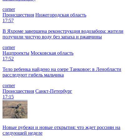
corner
Происшествия
Нижегородская область
17:57
В Яхроме завершена реконструкция водозабора: жители
получили чистую воду без запаха и ржавчины
corner
Нацпроекты
Московская область
17:52
Тело ребенка найдено на озере Танковое: в Ленобласти
расследуют гибель мальчика
corner
Происшествия
Санкт-Петербург
17:15
Новые рубежи и новые открытия: что ждет россиян на
следующей неделе