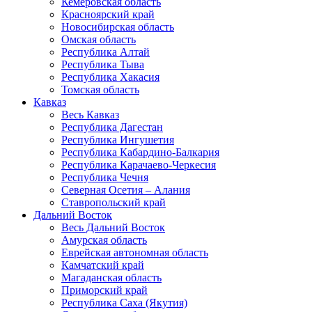
Кемеровская область
Красноярский край
Новосибирская область
Омская область
Республика Алтай
Республика Тыва
Республика Хакасия
Томская область
Кавказ
Весь Кавказ
Республика Дагестан
Республика Ингушетия
Республика Кабардино-Балкария
Республика Карачаево-Черкесия
Республика Чечня
Северная Осетия – Алания
Ставропольский край
Дальний Восток
Весь Дальний Восток
Амурская область
Еврейская автономная область
Камчатский край
Магаданская область
Приморский край
Республика Саха (Якутия)