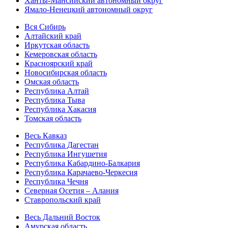
Ханты-Мансийский автономный округ
Ямало-Ненецкий автономный округ
Вся Сибирь
Алтайский край
Иркутская область
Кемеровская область
Красноярский край
Новосибирская область
Омская область
Республика Алтай
Республика Тыва
Республика Хакасия
Томская область
Весь Кавказ
Республика Дагестан
Республика Ингушетия
Республика Кабардино-Балкария
Республика Карачаево-Черкесия
Республика Чечня
Северная Осетия – Алания
Ставропольский край
Весь Дальний Восток
Амурская область