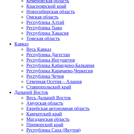
Кемеровская область
Красноярский край
Новосибирская область
Омская область
Республика Алтай
Республика Тыва
Республика Хакасия
Томская область
Кавказ
Весь Кавказ
Республика Дагестан
Республика Ингушетия
Республика Кабардино-Балкария
Республика Карачаево-Черкесия
Республика Чечня
Северная Осетия – Алания
Ставропольский край
Дальний Восток
Весь Дальний Восток
Амурская область
Еврейская автономная область
Камчатский край
Магаданская область
Приморский край
Республика Саха (Якутия)