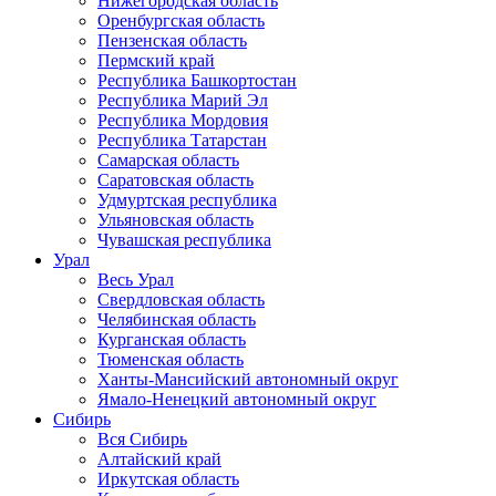
Нижегородская область
Оренбургская область
Пензенская область
Пермский край
Республика Башкортостан
Республика Марий Эл
Республика Мордовия
Республика Татарстан
Самарская область
Саратовская область
Удмуртская республика
Ульяновская область
Чувашская республика
Урал
Весь Урал
Свердловская область
Челябинская область
Курганская область
Тюменская область
Ханты-Мансийский автономный округ
Ямало-Ненецкий автономный округ
Сибирь
Вся Сибирь
Алтайский край
Иркутская область