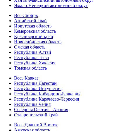
Ханты-Мансийский автономный округ
Ямало-Ненецкий автономный округ
Вся Сибирь
Алтайский край
Иркутская область
Кемеровская область
Красноярский край
Новосибирская область
Омская область
Республика Алтай
Республика Тыва
Республика Хакасия
Томская область
Весь Кавказ
Республика Дагестан
Республика Ингушетия
Республика Кабардино-Балкария
Республика Карачаево-Черкесия
Республика Чечня
Северная Осетия – Алания
Ставропольский край
Весь Дальний Восток
Амурская область