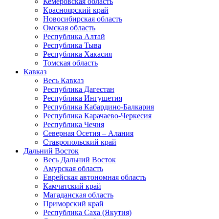
Кемеровская область
Красноярский край
Новосибирская область
Омская область
Республика Алтай
Республика Тыва
Республика Хакасия
Томская область
Кавказ
Весь Кавказ
Республика Дагестан
Республика Ингушетия
Республика Кабардино-Балкария
Республика Карачаево-Черкесия
Республика Чечня
Северная Осетия – Алания
Ставропольский край
Дальний Восток
Весь Дальний Восток
Амурская область
Еврейская автономная область
Камчатский край
Магаданская область
Приморский край
Республика Саха (Якутия)