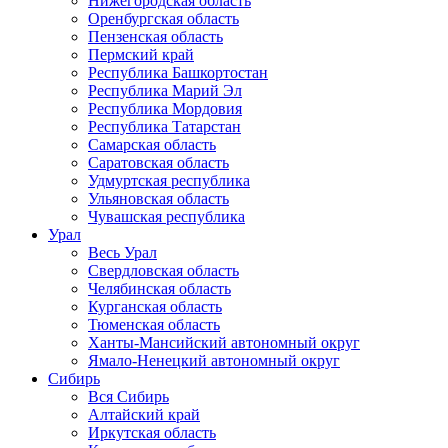
Нижегородская область
Оренбургская область
Пензенская область
Пермский край
Республика Башкортостан
Республика Марий Эл
Республика Мордовия
Республика Татарстан
Самарская область
Саратовская область
Удмуртская республика
Ульяновская область
Чувашская республика
Урал
Весь Урал
Свердловская область
Челябинская область
Курганская область
Тюменская область
Ханты-Мансийский автономный округ
Ямало-Ненецкий автономный округ
Сибирь
Вся Сибирь
Алтайский край
Иркутская область