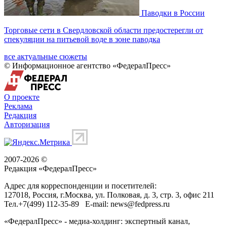
Паводки в России
Торговые сети в Свердловской области предостерегли от
спекуляции на питьевой воде в зоне паводка
все актуальные сюжеты
© Информационное агентство «ФедералПресс»
О проекте
Реклама
Редакция
Авторизация
2007-2026 ©
Редакция «
ФедералПресс
»
Адрес для корреспонденции и посетителей:
127018
, Россия, г.
Москва
,
ул. Полковая, д. 3, стр. 3
, офис 211
Тел.
+7(499) 112-35-89
E-mail:
news@fedpress.ru
«ФедералПресс» - медиа-холдинг: экспертный канал,