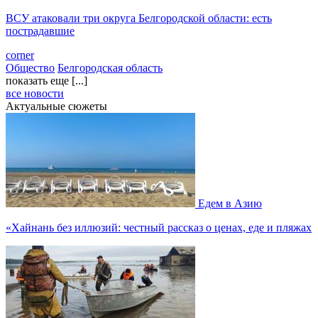
ВСУ атаковали три округа Белгородской области: есть
пострадавшие
corner
Общество
Белгородская область
показать еще [...]
все новости
Актуальные сюжеты
Едем в Азию
«Хайнань без иллюзий: честный рассказ о ценах, еде и пляжах