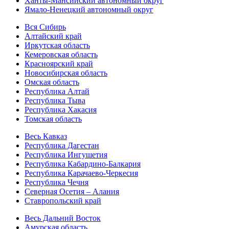
Ханты-Мансийский автономный округ
Ямало-Ненецкий автономный округ
Вся Сибирь
Алтайский край
Иркутская область
Кемеровская область
Красноярский край
Новосибирская область
Омская область
Республика Алтай
Республика Тыва
Республика Хакасия
Томская область
Весь Кавказ
Республика Дагестан
Республика Ингушетия
Республика Кабардино-Балкария
Республика Карачаево-Черкесия
Республика Чечня
Северная Осетия – Алания
Ставропольский край
Весь Дальний Восток
Амурская область