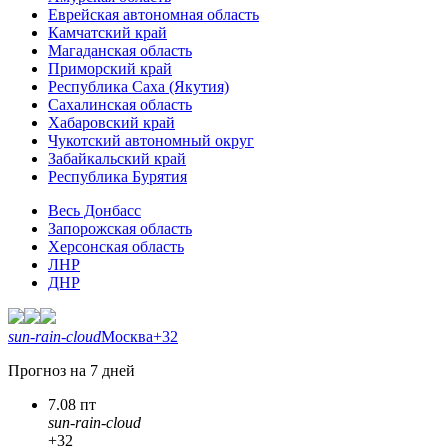
Еврейская автономная область
Камчатский край
Магаданская область
Приморский край
Республика Саха (Якутия)
Сахалинская область
Хабаровский край
Чукотский автономный округ
Забайкальский край
Республика Бурятия
Весь Донбасс
Запорожская область
Херсонская область
ЛНР
ДНР
sun-rain-cloud
Москва
+32
Прогноз на 7 дней
7.08 пт
sun-rain-cloud
+32