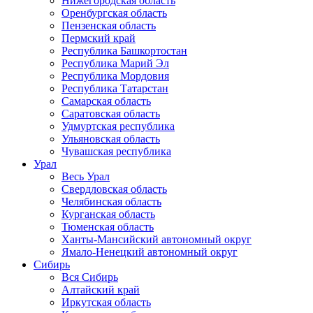
Нижегородская область
Оренбургская область
Пензенская область
Пермский край
Республика Башкортостан
Республика Марий Эл
Республика Мордовия
Республика Татарстан
Самарская область
Саратовская область
Удмуртская республика
Ульяновская область
Чувашская республика
Урал
Весь Урал
Свердловская область
Челябинская область
Курганская область
Тюменская область
Ханты-Мансийский автономный округ
Ямало-Ненецкий автономный округ
Сибирь
Вся Сибирь
Алтайский край
Иркутская область