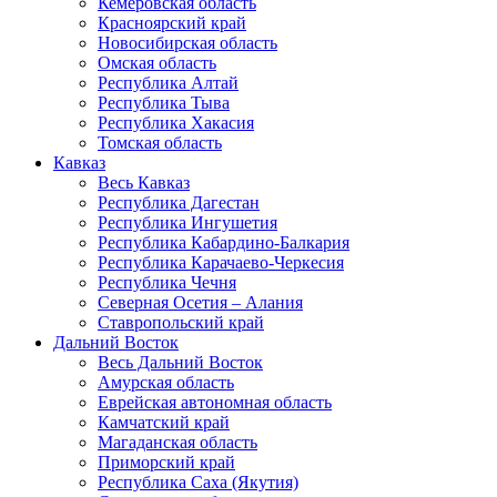
Кемеровская область
Красноярский край
Новосибирская область
Омская область
Республика Алтай
Республика Тыва
Республика Хакасия
Томская область
Кавказ
Весь Кавказ
Республика Дагестан
Республика Ингушетия
Республика Кабардино-Балкария
Республика Карачаево-Черкесия
Республика Чечня
Северная Осетия – Алания
Ставропольский край
Дальний Восток
Весь Дальний Восток
Амурская область
Еврейская автономная область
Камчатский край
Магаданская область
Приморский край
Республика Саха (Якутия)