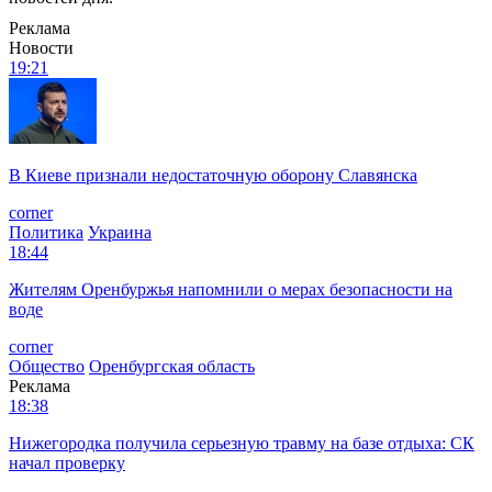
Реклама
Новости
19:21
В Киеве признали недостаточную оборону Славянска
corner
Политика
Украина
18:44
Жителям Оренбуржья напомнили о мерах безопасности на
воде
corner
Общество
Оренбургская область
Реклама
18:38
Нижегородка получила серьезную травму на базе отдыха: СК
начал проверку