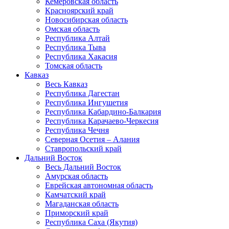
Кемеровская область
Красноярский край
Новосибирская область
Омская область
Республика Алтай
Республика Тыва
Республика Хакасия
Томская область
Кавказ
Весь Кавказ
Республика Дагестан
Республика Ингушетия
Республика Кабардино-Балкария
Республика Карачаево-Черкесия
Республика Чечня
Северная Осетия – Алания
Ставропольский край
Дальний Восток
Весь Дальний Восток
Амурская область
Еврейская автономная область
Камчатский край
Магаданская область
Приморский край
Республика Саха (Якутия)