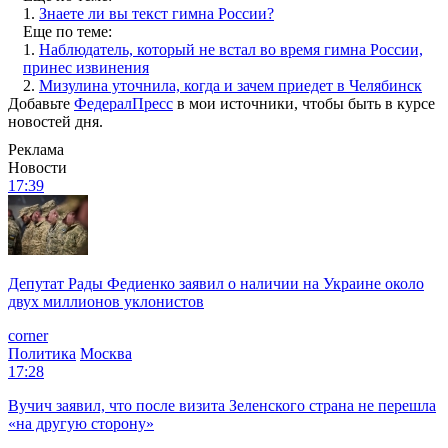
1.
Знаете ли вы текст гимна России?
Еще по теме:
1.
Наблюдатель, который не встал во время гимна России,
принес извинения
2.
Мизулина уточнила, когда и зачем приедет в Челябинск
Добавьте
ФедералПресс
в мои источники, чтобы быть в курсе
новостей дня.
Реклама
Новости
17:39
Депутат Рады Федиенко заявил о наличии на Украине около
двух миллионов уклонистов
corner
Политика
Москва
17:28
Вучич заявил, что после визита Зеленского страна не перешла
«на другую сторону»