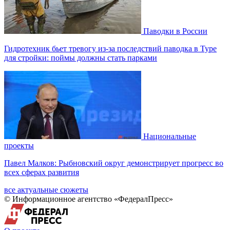
Паводки в России
Гидротехник бьет тревогу из-за последствий паводка в Туре
для стройки: поймы должны стать парками
Национальные
проекты
Павел Малков: Рыбновский округ демонстрирует прогресс во
всех сферах развития
все актуальные сюжеты
© Информационное агентство «ФедералПресс»