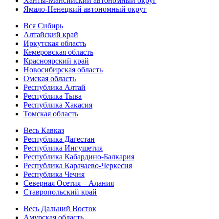
Ханты-Мансийский автономный округ
Ямало-Ненецкий автономный округ
Вся Сибирь
Алтайский край
Иркутская область
Кемеровская область
Красноярский край
Новосибирская область
Омская область
Республика Алтай
Республика Тыва
Республика Хакасия
Томская область
Весь Кавказ
Республика Дагестан
Республика Ингушетия
Республика Кабардино-Балкария
Республика Карачаево-Черкесия
Республика Чечня
Северная Осетия – Алания
Ставропольский край
Весь Дальний Восток
Амурская область