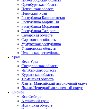
Нижегородская область
Оренбургская область
Пензенская область
Пермский край
Республика Башкортостан
Республика Марий Эл
Республика Мордовия
Республика Татарстан
Самарская область
Саратовская область
Удмуртская республика
Ульяновская область
Чувашская республика
Урал
Весь Урал
Свердловская область
Челябинская область
Курганская область
Тюменская область
Ханты-Мансийский автономный округ
Ямало-Ненецкий автономный округ
Сибирь
Вся Сибирь
Алтайский край
Иркутская область