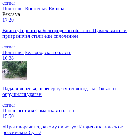
corner
Политика
Восточная Европа
Реклама
17:20
Врио губернатора Белгородской области Шуваев: жители
приграничья стали еще сплоченнее
corner
Политика
Белгородская область
16:38
Падали деревья, перевернулся теплоход: на Тольятти
обрушился ураган
corner
Происшествия
Самарская область
15:50
«Противоречит здравому смыслу»: Индия отказалась от
российских Су-57