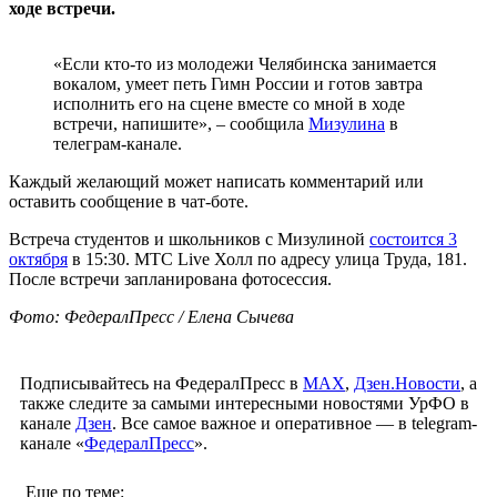
ходе встречи.
«Если кто-то из молодежи Челябинска занимается
вокалом, умеет петь Гимн России и готов завтра
исполнить его на сцене вместе со мной в ходе
встречи, напишите», – сообщила
Мизулина
в
телеграм-канале.
Каждый желающий может написать комментарий или
оставить сообщение в чат-боте.
Встреча студентов и школьников с Мизулиной
состоится 3
октября
в 15:30. МТС Live Холл по адресу улица Труда, 181.
После встречи запланирована фотосессия.
Фото: ФедералПресс / Елена Сычева
Подписывайтесь на ФедералПресс в
МАХ
,
Дзен.Новости
, а
также следите за самыми интересными новостями УрФО в
канале
Дзен
. Все самое важное и оперативное — в telegram-
канале «
ФедералПресс
».
Еще по теме: