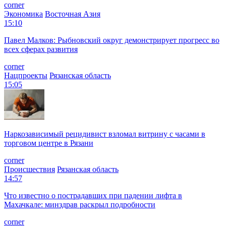
corner
Экономика
Восточная Азия
15:10
Павел Малков: Рыбновский округ демонстрирует прогресс во
всех сферах развития
corner
Нацпроекты
Рязанская область
15:05
Наркозависимый рецидивист взломал витрину с часами в
торговом центре в Рязани
corner
Происшествия
Рязанская область
14:57
Что известно о пострадавших при падении лифта в
Махачкале: минздрав раскрыл подробности
corner