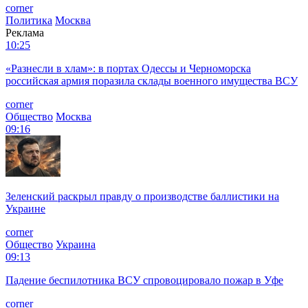
corner
Политика
Москва
Реклама
10:25
«Разнесли в хлам»: в портах Одессы и Черноморска
российская армия поразила склады военного имущества ВСУ
corner
Общество
Москва
09:16
Зеленский раскрыл правду о производстве баллистики на
Украине
corner
Общество
Украина
09:13
Падение беспилотника ВСУ спровоцировало пожар в Уфе
corner