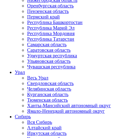
Нижегородская область
Оренбургская область
Пензенская область
Пермский край
Республика Башкортостан
Республика Марий Эл
Республика Мордовия
Республика Татарстан
Самарская область
Саратовская область
Удмуртская республика
Ульяновская область
Чувашская республика
Урал
Весь Урал
Свердловская область
Челябинская область
Курганская область
Тюменская область
Ханты-Мансийский автономный округ
Ямало-Ненецкий автономный округ
Сибирь
Вся Сибирь
Алтайский край
Иркутская область