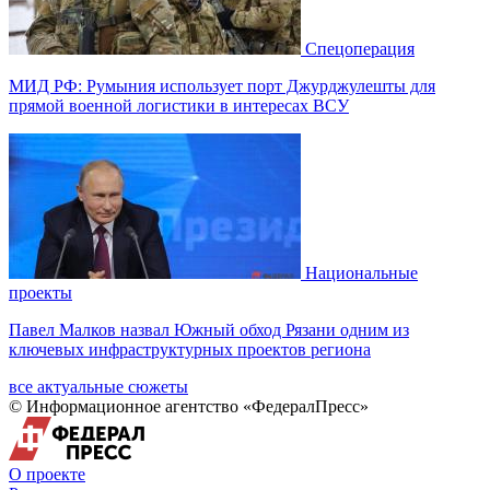
Спецоперация
МИД РФ: Румыния использует порт Джурджулешты для
прямой военной логистики в интересах ВСУ
Национальные
проекты
Павел Малков назвал Южный обход Рязани одним из
ключевых инфраструктурных проектов региона
все актуальные сюжеты
© Информационное агентство «ФедералПресс»
О проекте