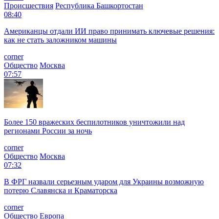
Происшествия
Республика Башкортостан
08:40
Американцы отдали ИИ право принимать ключевые решения:
как не стать заложником машины
corner
Общество
Москва
07:57
Более 150 вражеских беспилотников уничтожили над
регионами России за ночь
corner
Общество
Москва
07:32
В ФРГ назвали серьезным ударом для Украины возможную
потерю Славянска и Краматорска
corner
Общество
Европа