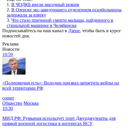
1.
В ЧОДКБ ввели масочный режим
2.
В Озерске экс-заведующего отделением психбольницы
задержали за взятку
3.
Что стало причиной смерти малыша, найденного в
стиральной машинке в Челябинске
Подписывайтесь на наш канал в
Дзене
, чтобы быть в курсе
новостей дня.
Реклама
Новости
10:59
«Полномочия есть»: Володин призвал запретить вейпы на
всей территории РФ
corner
Общество
Москва
10:30
МИД РФ: Румыния использует порт Джурджулешты для
прямой военной логистики в интересах ВСУ