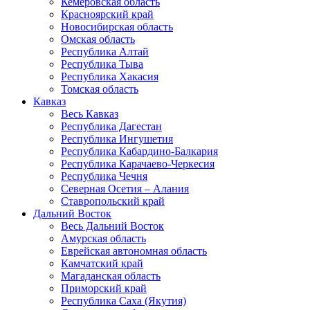
Кемеровская область
Красноярский край
Новосибирская область
Омская область
Республика Алтай
Республика Тыва
Республика Хакасия
Томская область
Кавказ
Весь Кавказ
Республика Дагестан
Республика Ингушетия
Республика Кабардино-Балкария
Республика Карачаево-Черкесия
Республика Чечня
Северная Осетия – Алания
Ставропольский край
Дальний Восток
Весь Дальний Восток
Амурская область
Еврейская автономная область
Камчатский край
Магаданская область
Приморский край
Республика Саха (Якутия)