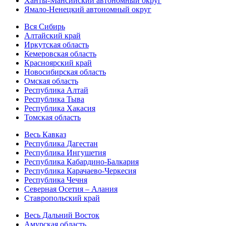
Ханты-Мансийский автономный округ
Ямало-Ненецкий автономный округ
Вся Сибирь
Алтайский край
Иркутская область
Кемеровская область
Красноярский край
Новосибирская область
Омская область
Республика Алтай
Республика Тыва
Республика Хакасия
Томская область
Весь Кавказ
Республика Дагестан
Республика Ингушетия
Республика Кабардино-Балкария
Республика Карачаево-Черкесия
Республика Чечня
Северная Осетия – Алания
Ставропольский край
Весь Дальний Восток
Амурская область