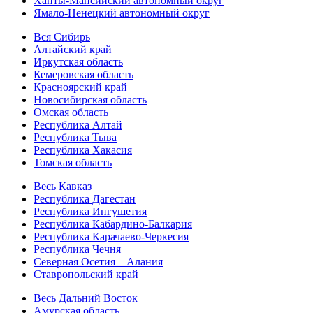
Ханты-Мансийский автономный округ
Ямало-Ненецкий автономный округ
Вся Сибирь
Алтайский край
Иркутская область
Кемеровская область
Красноярский край
Новосибирская область
Омская область
Республика Алтай
Республика Тыва
Республика Хакасия
Томская область
Весь Кавказ
Республика Дагестан
Республика Ингушетия
Республика Кабардино-Балкария
Республика Карачаево-Черкесия
Республика Чечня
Северная Осетия – Алания
Ставропольский край
Весь Дальний Восток
Амурская область