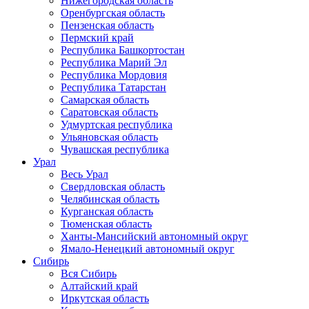
Нижегородская область
Оренбургская область
Пензенская область
Пермский край
Республика Башкортостан
Республика Марий Эл
Республика Мордовия
Республика Татарстан
Самарская область
Саратовская область
Удмуртская республика
Ульяновская область
Чувашская республика
Урал
Весь Урал
Свердловская область
Челябинская область
Курганская область
Тюменская область
Ханты-Мансийский автономный округ
Ямало-Ненецкий автономный округ
Сибирь
Вся Сибирь
Алтайский край
Иркутская область