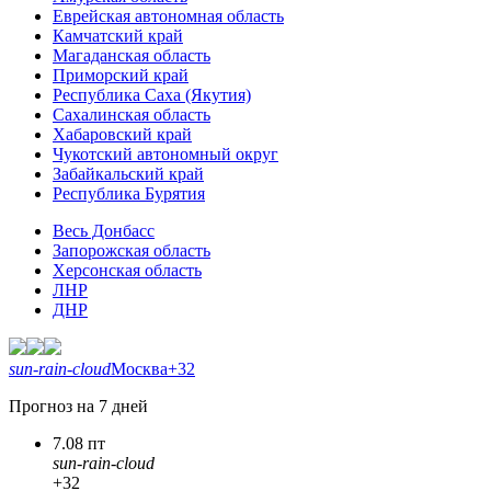
Еврейская автономная область
Камчатский край
Магаданская область
Приморский край
Республика Саха (Якутия)
Сахалинская область
Хабаровский край
Чукотский автономный округ
Забайкальский край
Республика Бурятия
Весь Донбасс
Запорожская область
Херсонская область
ЛНР
ДНР
sun-rain-cloud
Москва
+32
Прогноз на 7 дней
7.08 пт
sun-rain-cloud
+32