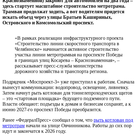
Краснознаменной) закроют для автомобилей на два года –
здесь стартует масштабное строительство метротрама.
Трамваи продолжат ходить, а вот водителям придется
искать объезд через улицы Братьев Кашириных,
Островского и Комсомольский проспект.
«В рамках реализации инфраструктурного проекта
«Строительство линии скоростного транспорта в
Челябинске» начинается активное строительство
участка линии метротрамвая на проспекте Победы
в границах улиц Косарева – Краснознаменная», –
рассказывает пресс-служба министерства
дорожного хозяйства и транспорта региона.
Подрядчик «Моспроект-3» уже приступил к работам. Сначала
вынесут коммуникации: водопровод, освещение, ливневку.
Затем начнут рыть котлован для тоннелепроходческих щитов
– это «стартовая площадка» будущего подземного пути.
Власти обещают: подъезды к домам и бизнесам сохранят, а к
июню 2027-го проспект Победы преобразится.
Ранее «ФедералПресс» сообщал о том, что
рыть котлован под
метротрам
начали на улице Овчинникова. Работы до сих пор
идут и закончатся к 2026 году.