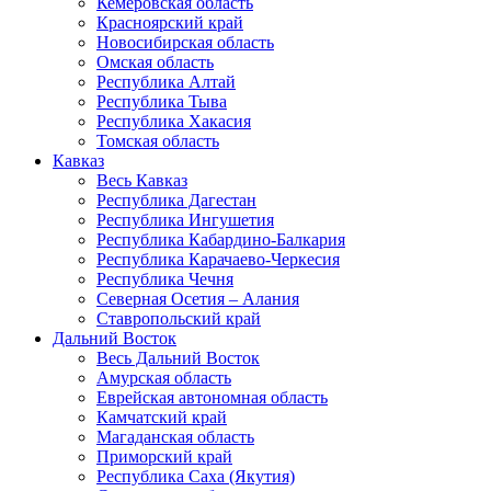
Кемеровская область
Красноярский край
Новосибирская область
Омская область
Республика Алтай
Республика Тыва
Республика Хакасия
Томская область
Кавказ
Весь Кавказ
Республика Дагестан
Республика Ингушетия
Республика Кабардино-Балкария
Республика Карачаево-Черкесия
Республика Чечня
Северная Осетия – Алания
Ставропольский край
Дальний Восток
Весь Дальний Восток
Амурская область
Еврейская автономная область
Камчатский край
Магаданская область
Приморский край
Республика Саха (Якутия)