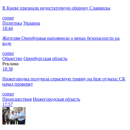
В Киеве признали недостаточную оборону Славянска
corner
Политика
Украина
18:44
Жителям Оренбуржья напомнили о мерах безопасности на
воде
corner
Общество
Оренбургская область
Реклама
18:38
Нижегородка получила серьезную травму на базе отдыха: СК
начал проверку
corner
Происшествия
Нижегородская область
17:57