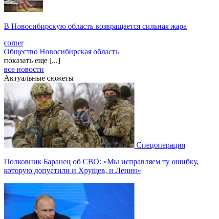
В Новосибирскую область возвращается сильная жара
corner
Общество
Новосибирская область
показать еще [...]
все новости
Актуальные сюжеты
Спецоперация
Полковник Баранец об СВО: «Мы исправляем ту ошибку,
которую допустили и Хрущев, и Ленин»