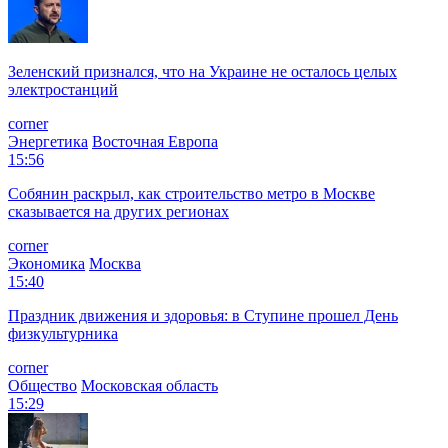
Зеленский признался, что на Украине не осталось целых
электростанций
corner
Энергетика
Восточная Европа
15:56
Собянин раскрыл, как строительство метро в Москве
сказывается на других регионах
corner
Экономика
Москва
15:40
Праздник движения и здоровья: в Ступине прошел День
физкультурника
corner
Общество
Московская область
15:29