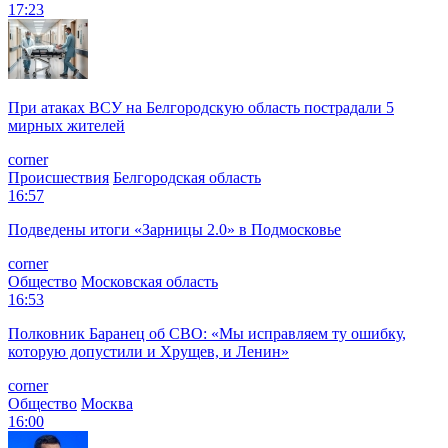
17:23
При атаках ВСУ на Белгородскую область пострадали 5
мирных жителей
corner
Происшествия
Белгородская область
16:57
Подведены итоги «Зарницы 2.0» в Подмосковье
corner
Общество
Московская область
16:53
Полковник Баранец об СВО: «Мы исправляем ту ошибку,
которую допустили и Хрущев, и Ленин»
corner
Общество
Москва
16:00