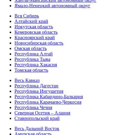
Ханты-Мансийский автономный округ
Ямало-Ненецкий автономный округ
Вся Сибирь
Алтайский край
Иркутская область
Кемеровская область
Красноярский край
Новосибирская область
Омская область
Республика Алтай
Республика Тыва
Республика Хакасия
Томская область
Весь Кавказ
Республика Дагестан
Республика Ингушетия
Республика Кабардино-Балкария
Республика Карачаево-Черкесия
Республика Чечня
Северная Осетия – Алания
Ставропольский край
Весь Дальний Восток
Амурская область