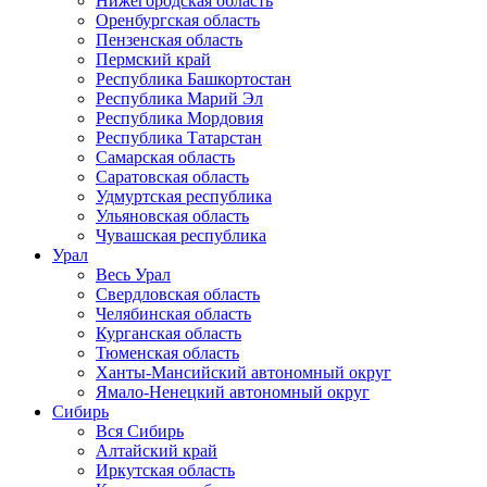
Нижегородская область
Оренбургская область
Пензенская область
Пермский край
Республика Башкортостан
Республика Марий Эл
Республика Мордовия
Республика Татарстан
Самарская область
Саратовская область
Удмуртская республика
Ульяновская область
Чувашская республика
Урал
Весь Урал
Свердловская область
Челябинская область
Курганская область
Тюменская область
Ханты-Мансийский автономный округ
Ямало-Ненецкий автономный округ
Сибирь
Вся Сибирь
Алтайский край
Иркутская область