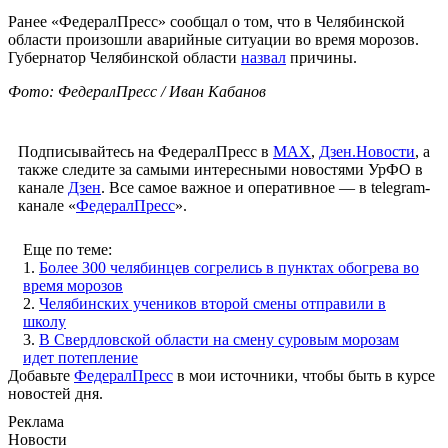
Ранее «ФедералПресс» сообщал о том, что в Челябинской
области произошли аварийные ситуации во время морозов.
Губернатор Челябинской области
назвал
причины.
Фото: ФедералПресс / Иван Кабанов
Подписывайтесь на ФедералПресс в
МАХ
,
Дзен.Новости
, а
также следите за самыми интересными новостями УрФО в
канале
Дзен
. Все самое важное и оперативное — в telegram-
канале «
ФедералПресс
».
Еще по теме:
1.
Более 300 челябинцев согрелись в пунктах обогрева во
время морозов
2.
Челябинских учеников второй смены отправили в
школу
3.
В Свердловской области на смену суровым морозам
идет потепление
Добавьте
ФедералПресс
в мои источники, чтобы быть в курсе
новостей дня.
Реклама
Новости