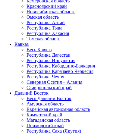
Кемеровская область
Красноярский край
Новосибирская область
Омская область
Республика Алтай
Республика Тыва
Республика Хакасия
Томская область
Кавказ
Весь Кавказ
Республика Дагестан
Республика Ингушетия
Республика Кабардино-Балкария
Республика Карачаево-Черкесия
Республика Чечня
Северная Осетия – Алания
Ставропольский край
Дальний Восток
Весь Дальний Восток
Амурская область
Еврейская автономная область
Камчатский край
Магаданская область
Приморский край
Республика Саха (Якутия)