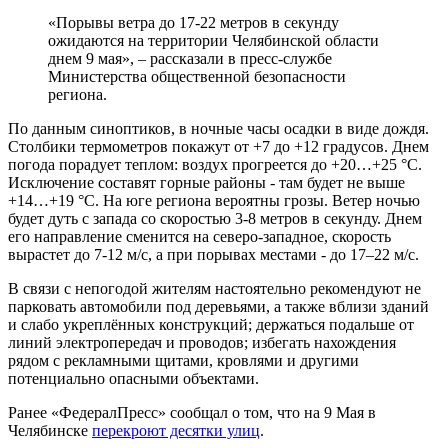
«Порывы ветра до 17-22 метров в секунду
ожидаются на территории Челябинской области
днем 9 мая», – рассказали в пресс-службе
Министерства общественной безопасности
региона.
По данным синоптиков, в ночные часы осадки в виде дождя.
Столбики термометров покажут от +7 до +12 градусов. Днем
погода порадует теплом: воздух прогреется до +20…+25 °C.
Исключение составят горные районы - там будет не выше
+14…+19 °C. На юге региона вероятны грозы. Ветер ночью
будет дуть с запада со скоростью 3-8 метров в секунду. Днем
его направление сменится на северо-западное, скорость
вырастет до 7-12 м/с, а при порывах местами - до 17–22 м/с.
В связи с непогодой жителям настоятельно рекомендуют не
парковать автомобили под деревьями, а также вблизи зданий
и слабо укреплённых конструкций; держаться подальше от
линий электропередач и проводов; избегать нахождения
рядом с рекламными щитами, кровлями и другими
потенциально опасными объектами.
Ранее «ФедералПресс» сообщал о том, что на 9 Мая в
Челябинске
перекроют десятки улиц
.