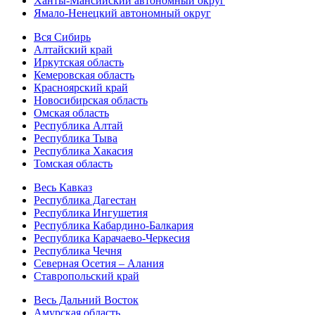
Ханты-Мансийский автономный округ
Ямало-Ненецкий автономный округ
Вся Сибирь
Алтайский край
Иркутская область
Кемеровская область
Красноярский край
Новосибирская область
Омская область
Республика Алтай
Республика Тыва
Республика Хакасия
Томская область
Весь Кавказ
Республика Дагестан
Республика Ингушетия
Республика Кабардино-Балкария
Республика Карачаево-Черкесия
Республика Чечня
Северная Осетия – Алания
Ставропольский край
Весь Дальний Восток
Амурская область