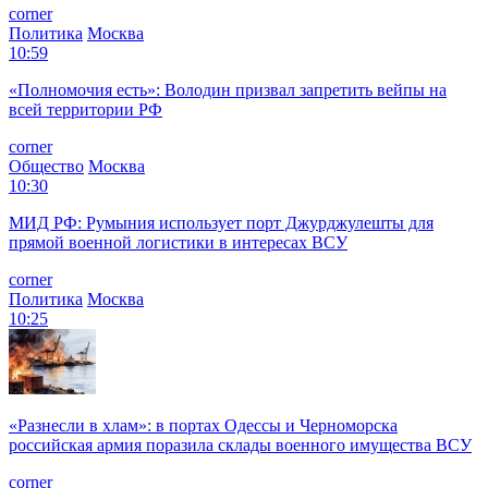
corner
Политика
Москва
10:59
«Полномочия есть»: Володин призвал запретить вейпы на
всей территории РФ
corner
Общество
Москва
10:30
МИД РФ: Румыния использует порт Джурджулешты для
прямой военной логистики в интересах ВСУ
corner
Политика
Москва
10:25
«Разнесли в хлам»: в портах Одессы и Черноморска
российская армия поразила склады военного имущества ВСУ
corner