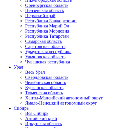
Нижегородская область
Оренбургская область
Пензенская область
Пермский край
Республика Башкортостан
Республика Марий Эл
Республика Мордовия
Республика Татарстан
Самарская область
Саратовская область
Удмуртская республика
Ульяновская область
Чувашская республика
Урал
Весь Урал
Свердловская область
Челябинская область
Курганская область
Тюменская область
Ханты-Мансийский автономный округ
Ямало-Ненецкий автономный округ
Сибирь
Вся Сибирь
Алтайский край
Иркутская область