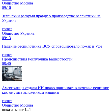
Общество
Москва
09:16
Зеленский раскрыл правду о производстве баллистики на
Украине
corner
Общество
Украина
09:13
Падение беспилотника ВСУ спровоцировало пожар в Уфе
corner
Происшествия
Республика Башкортостан
08:40
Американцы отдали ИИ право принимать ключевые решения:
как не стать заложником машины
corner
Общество
Москва
показать еще [...]