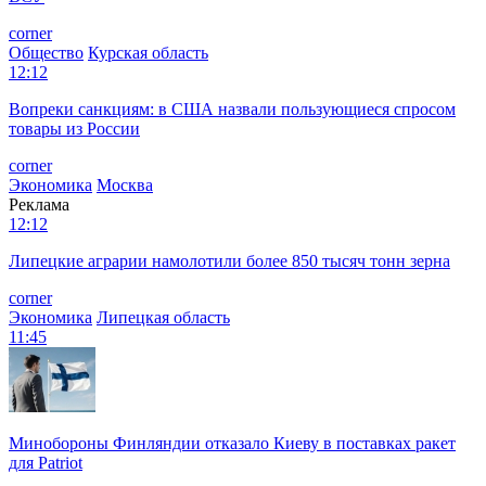
corner
Общество
Курская область
12:12
Вопреки санкциям: в США назвали пользующиеся спросом
товары из России
corner
Экономика
Москва
Реклама
12:12
Липецкие аграрии намолотили более 850 тысяч тонн зерна
corner
Экономика
Липецкая область
11:45
Минобороны Финляндии отказало Киеву в поставках ракет
для Patriot