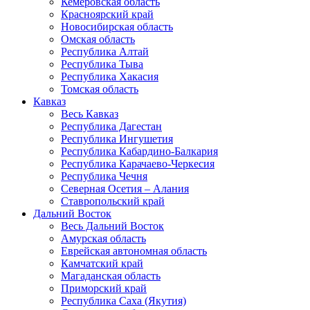
Кемеровская область
Красноярский край
Новосибирская область
Омская область
Республика Алтай
Республика Тыва
Республика Хакасия
Томская область
Кавказ
Весь Кавказ
Республика Дагестан
Республика Ингушетия
Республика Кабардино-Балкария
Республика Карачаево-Черкесия
Республика Чечня
Северная Осетия – Алания
Ставропольский край
Дальний Восток
Весь Дальний Восток
Амурская область
Еврейская автономная область
Камчатский край
Магаданская область
Приморский край
Республика Саха (Якутия)