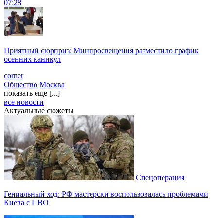
07:28
Приятный сюрприз: Минпросвещения разместило график
осенних каникул
corner
Общество
Москва
показать еще [...]
все новости
Актуальные сюжеты
Спецоперация
Гениальный ход: РФ мастерски воспользовалась проблемами
Киева с ПВО