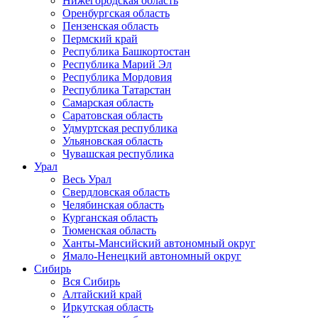
Нижегородская область
Оренбургская область
Пензенская область
Пермский край
Республика Башкортостан
Республика Марий Эл
Республика Мордовия
Республика Татарстан
Самарская область
Саратовская область
Удмуртская республика
Ульяновская область
Чувашская республика
Урал
Весь Урал
Свердловская область
Челябинская область
Курганская область
Тюменская область
Ханты-Мансийский автономный округ
Ямало-Ненецкий автономный округ
Сибирь
Вся Сибирь
Алтайский край
Иркутская область