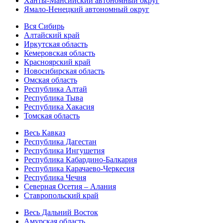
Ханты-Мансийский автономный округ
Ямало-Ненецкий автономный округ
Вся Сибирь
Алтайский край
Иркутская область
Кемеровская область
Красноярский край
Новосибирская область
Омская область
Республика Алтай
Республика Тыва
Республика Хакасия
Томская область
Весь Кавказ
Республика Дагестан
Республика Ингушетия
Республика Кабардино-Балкария
Республика Карачаево-Черкесия
Республика Чечня
Северная Осетия – Алания
Ставропольский край
Весь Дальний Восток
Амурская область