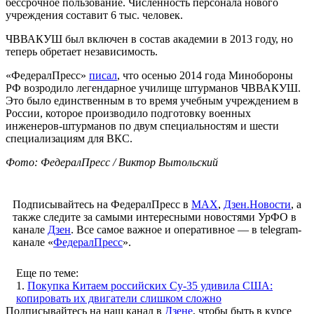
бессрочное пользование. Численность персонала нового
учреждения составит 6 тыс. человек.
ЧВВАКУШ был включен в состав академии в 2013 году, но
теперь обретает независимость.
«ФедералПресс»
писал
, что осенью 2014 года Минобороны
РФ возродило легендарное училище штурманов ЧВВАКУШ.
Это было единственным в то время учебным учреждением в
России, которое производило подготовку военных
инженеров-штурманов по двум специальностям и шести
специализациям для ВКС.
Фото: ФедералПресс / Виктор Вытольский
Подписывайтесь на ФедералПресс в
МАХ
,
Дзен.Новости
, а
также следите за самыми интересными новостями УрФО в
канале
Дзен
. Все самое важное и оперативное — в telegram-
канале «
ФедералПресс
».
Еще по теме:
1.
Покупка Китаем российских Су-35 удивила США:
копировать их двигатели слишком сложно
Подписывайтесь на наш канал в
Дзене
, чтобы быть в курсе