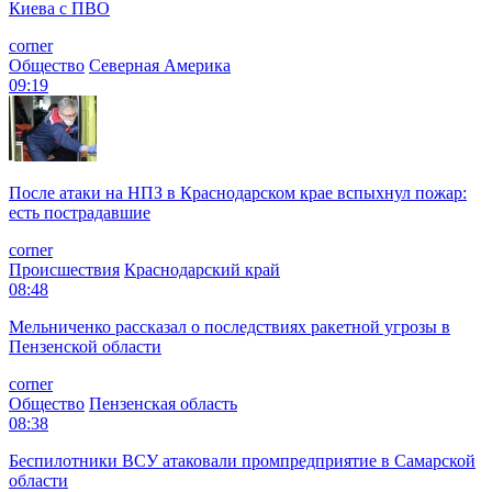
Киева с ПВО
corner
Общество
Северная Америка
09:19
После атаки на НПЗ в Краснодарском крае вспыхнул пожар:
есть пострадавшие
corner
Происшествия
Краснодарский край
08:48
Мельниченко рассказал о последствиях ракетной угрозы в
Пензенской области
corner
Общество
Пензенская область
08:38
Беспилотники ВСУ атаковали промпредприятие в Самарской
области