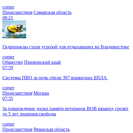
corner
Происшествия
Самарская область
08:21
Гидроциклы стали угрозой для отдыхающих во Владивостоке
corner
Общество
Приморский край
07:59
Системы ПВО за ночь сбили 397 вражеских БПЛА
corner
Происшествия
Москва
07:35
За повреждение доски памяти ветеранов ВОВ рязанцу грозит
до 5 лет лишения свободы
corner
Происшествия
Рязанская область