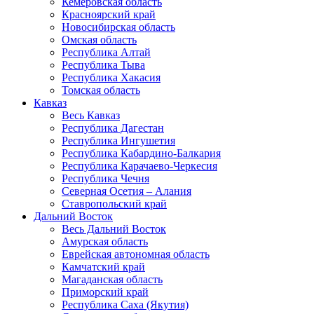
Кемеровская область
Красноярский край
Новосибирская область
Омская область
Республика Алтай
Республика Тыва
Республика Хакасия
Томская область
Кавказ
Весь Кавказ
Республика Дагестан
Республика Ингушетия
Республика Кабардино-Балкария
Республика Карачаево-Черкесия
Республика Чечня
Северная Осетия – Алания
Ставропольский край
Дальний Восток
Весь Дальний Восток
Амурская область
Еврейская автономная область
Камчатский край
Магаданская область
Приморский край
Республика Саха (Якутия)