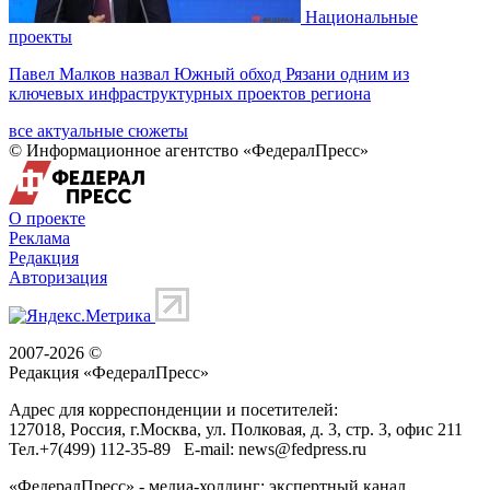
Национальные
проекты
Павел Малков назвал Южный обход Рязани одним из
ключевых инфраструктурных проектов региона
все актуальные сюжеты
© Информационное агентство «ФедералПресс»
О проекте
Реклама
Редакция
Авторизация
2007-2026 ©
Редакция «
ФедералПресс
»
Адрес для корреспонденции и посетителей:
127018
, Россия, г.
Москва
,
ул. Полковая, д. 3, стр. 3
, офис 211
Тел.
+7(499) 112-35-89
E-mail:
news@fedpress.ru
«ФедералПресс» - медиа-холдинг: экспертный канал,