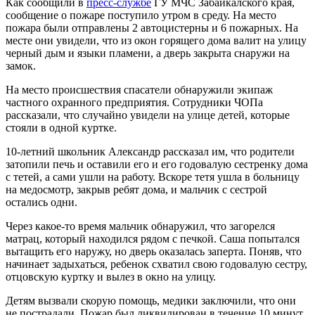
Как сообщили в
пресс-службе
ГУ МЧС Забайкалского края,
сообщение о пожаре поступило утром в среду. На место
пожара были отправлены 2 автоцистерны и 6 пожарных. На
месте они увидели, что из окон горящего дома валит на улицу
черный дым и языки пламени, а дверь закрыта снаружи на
замок.
На место происшествия спасатели обнаружили экипаж
частного охранного предприятия. Сотрудники ЧОПа
рассказали, что случайно увидели на улице детей, которые
стояли в одной куртке.
10-летний школьник Александр рассказал им, что родители
затопили печь и оставили его и его годовалую сестренку дома
с тетей, а сами ушли на работу. Вскоре тетя ушла в больницу
на медосмотр, закрыв ребят дома, и мальчик с сестрой
остались одни.
Через какое-то время мальчик обнаружил, что загорелся
матрац, который находился рядом с печкой. Саша попытался
вытащить его наружу, но дверь оказалась заперта. Поняв, что
начинает задыхаться, ребенок схватил свою годовалую сестру,
отцовскую куртку и вылез в окно на улицу.
Детям вызвали скорую помощь, медики заключили, что они
не пострадали. Пожар был ликвидирован в течение 10 минут,