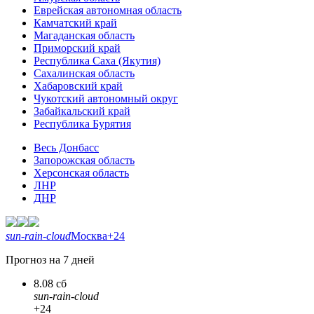
Еврейская автономная область
Камчатский край
Магаданская область
Приморский край
Республика Саха (Якутия)
Сахалинская область
Хабаровский край
Чукотский автономный округ
Забайкальский край
Республика Бурятия
Весь Донбасс
Запорожская область
Херсонская область
ЛНР
ДНР
sun-rain-cloud
Москва
+24
Прогноз на 7 дней
8.08 сб
sun-rain-cloud
+24