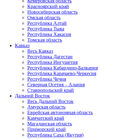
Кемеровская область
Красноярский край
Новосибирская область
Омская область
Республика Алтай
Республика Тыва
Республика Хакасия
Томская область
Кавказ
Весь Кавказ
Республика Дагестан
Республика Ингушетия
Республика Кабардино-Балкария
Республика Карачаево-Черкесия
Республика Чечня
Северная Осетия – Алания
Ставропольский край
Дальний Восток
Весь Дальний Восток
Амурская область
Еврейская автономная область
Камчатский край
Магаданская область
Приморский край
Республика Саха (Якутия)