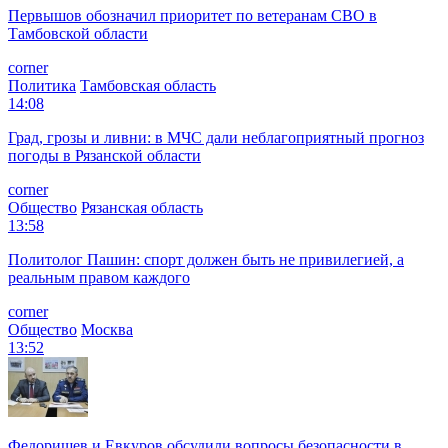
Первышов обозначил приоритет по ветеранам СВО в
Тамбовской области
corner
Политика
Тамбовская область
14:08
Град, грозы и ливни: в МЧС дали неблагоприятный прогноз
погоды в Рязанской области
corner
Общество
Рязанская область
13:58
Политолог Пашин: спорт должен быть не привилегией, а
реальным правом каждого
corner
Общество
Москва
13:52
Федорищев и Евкуров обсудили вопросы безопасности в