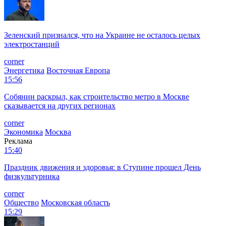
Зеленский признался, что на Украине не осталось целых
электростанций
corner
Энергетика
Восточная Европа
15:56
Собянин раскрыл, как строительство метро в Москве
сказывается на других регионах
corner
Экономика
Москва
Реклама
15:40
Праздник движения и здоровья: в Ступине прошел День
физкультурника
corner
Общество
Московская область
15:29