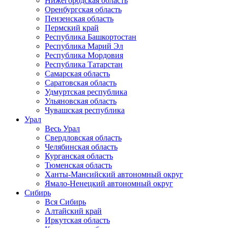
Нижегородская область
Оренбургская область
Пензенская область
Пермский край
Республика Башкортостан
Республика Марий Эл
Республика Мордовия
Республика Татарстан
Самарская область
Саратовская область
Удмуртская республика
Ульяновская область
Чувашская республика
Урал
Весь Урал
Свердловская область
Челябинская область
Курганская область
Тюменская область
Ханты-Мансийский автономный округ
Ямало-Ненецкий автономный округ
Сибирь
Вся Сибирь
Алтайский край
Иркутская область