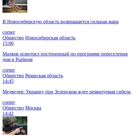
В Новосибирскую область возвращается сильная жара
corner
Общество
Новосибирская область
15:00
Малков осмотрел построенный по программе переселения
дом в Рыбном
corner
Общество
Рязанская область
14:45
Медведев: Украину при Зеленском ждет неминуемая гибель
corner
Общество
Москва
14:42