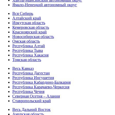
Ханты-Мансийский автономный округ
Ямало-Ненецкий автономный округ
Вся Сибирь
Алтайский край
Иркутская область
Кемеровская область
Красноярский край
Новосибирская область
Омская область
Республика Алтай
Республика Тыва
Республика Хакасия
Томская область
Весь Кавказ
Республика Дагестан
Республика Ингушетия
Республика Кабардино-Балкария
Республика Карачаево-Черкесия
Республика Чечня
Северная Осетия – Алания
Ставропольский край
Весь Дальний Восток
Амурская область